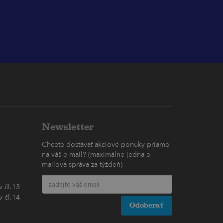
Newsletter
Chcete dostávať akciové ponuky priamo
na váš e-mail? (maximálne jedna e-
mailová správa za týždeň)
 čl.13
 čl.14
Odoberať