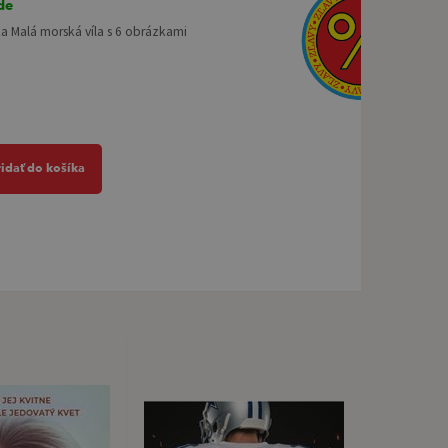
de
a Malá morská víla s 6 obrázkami
ridať do košíka