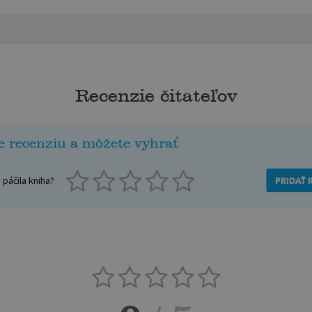
Recenzie čitateľov
e recenziu a môžete vyhrať
páčila kniha?
PRIDAŤ 