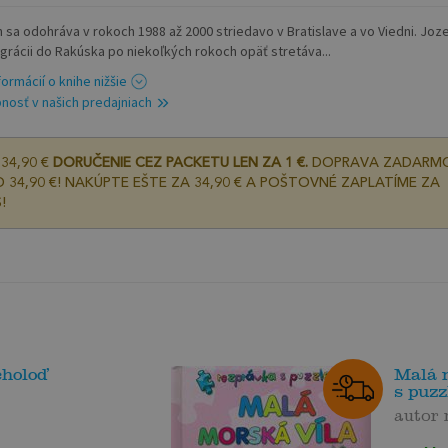
h sa odohráva v rokoch 1988 až 2000 striedavo v Bratislave a vo Viedni. Joz
grácii do Rakúska po niekoľkých rokoch opäť stretáva...
formácií o knihe nižšie
nosť v našich predajniach
34,90 €
DORUČENIE CEZ PACKETU LEN ZA 1 €.
DOPRAVA ZADARM
 34,90 €! NAKÚPTE EŠTE ZA 34,90 € A POŠTOVNÉ ZAPLATÍME ZA
!
choloď
Malá 
s puzz
autor