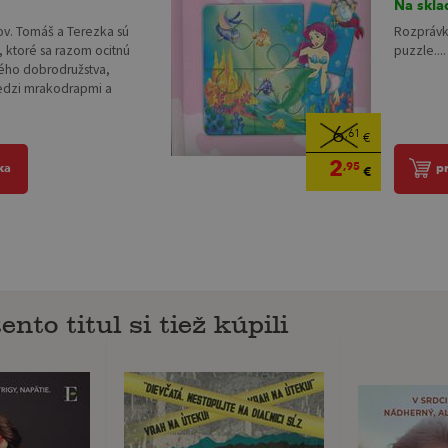
Na skla
kov. Tomáš a Terezka sú
Rozprávk
, ktoré sa razom ocitnú
puzzle....
ného dobrodružstva,
edzi mrakodrapmi a
6
,61
€
2
,95
ka
p
€
ento titul si tiež kúpili