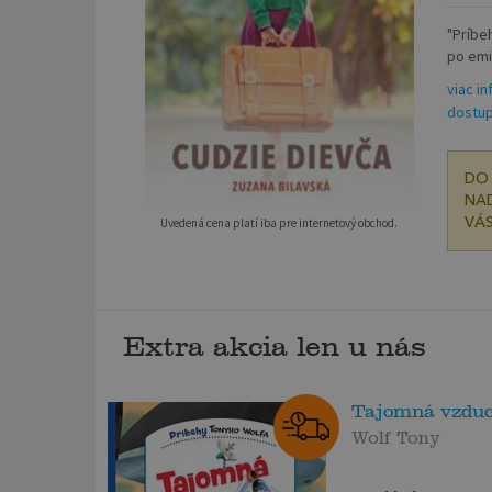
"Príbe
po emi
viac in
dostup
DO 
NAD
VÁS
Uvedená cena platí iba pre internetový obchod.
Extra akcia len u nás
Tajomná vzdu
Wolf Tony