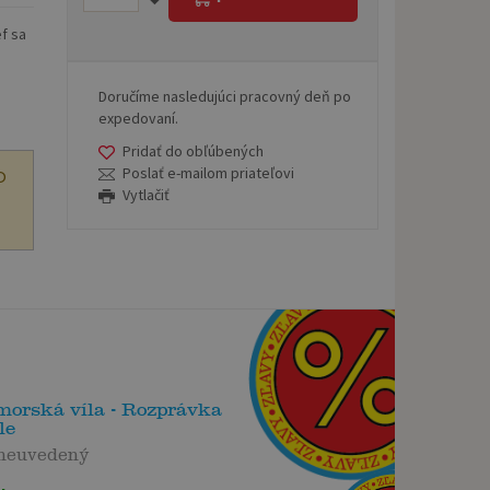
ef sa
Doručíme nasledujúci pracovný deň po
expedovaní.
Pridať do obľúbených
Poslať e-mailom priateľovi
O
Vytlačiť
morská víla - Rozprávka
le
 neuvedený