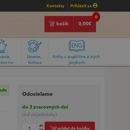
Kontakty
Prihlásiť sa
0
košík
0,00
€
ácia, 
Umenie, 
Knihy v angličtine a iných 
enstvo
kultúra
jazykoch
lade
Odosielame
do 3 pracovných dní
(od objednávky)
pridať do košíka