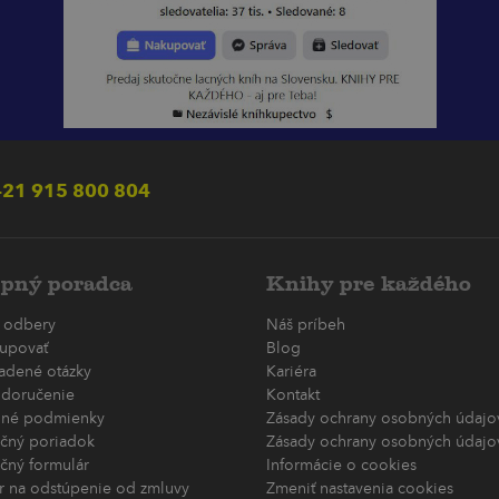
21 915 800 804
pný poradca
Knihy pre každého
 odbery
Náš príbeh
upovať
Blog
ladené otázky
Kariéra
 doručenie
Kontakt
né podmienky
Zásady ochrany osobných údajov
čný poriadok
Zásady ochrany osobných údajov
čný formulár
Informácie o cookies
r na odstúpenie od zmluvy
Zmeniť nastavenia cookies