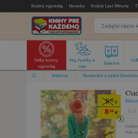
Knižný výpredaj
Novinky
Knižný Last Minute
T
Veľký knižný 
Hry, hračky a 
Odb
  Beletria  
výpredaj
viac
Beletria
Slovenská a česká literatúr
Cud
Bila
8
,95
€
8
,50
€
Vydava
Rok vy