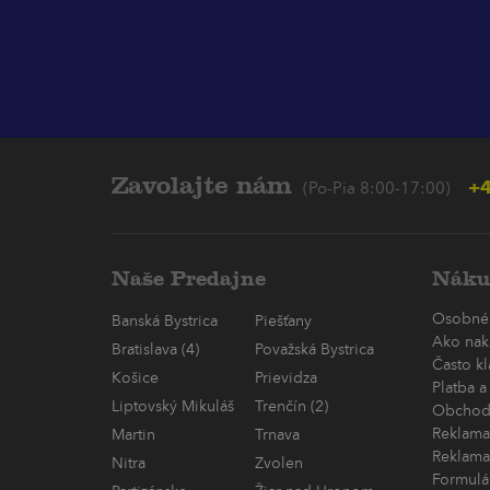
Zavolajte nám
+4
(Po-Pia 8:00-17:00)
Naše Predajne
Náku
Osobné
Banská Bystrica
Piešťany
Ako nak
Bratislava (4)
Považská Bystrica
Často k
Košice
Prievidza
Platba a
Liptovský Mikuláš
Trenčín (2)
Obchod
Reklama
Martin
Trnava
Reklama
Nitra
Zvolen
Formulá