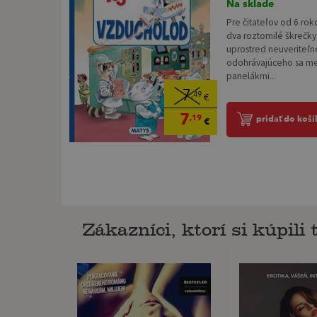
Na sklade
Pre čitateľov od 6 ro
dva roztomilé škrečky
uprostred neuveriteľ
odohrávajúceho sa m
panelákmi...
7
,49
€
7
,19
pridať do koší
€
Zákazníci, ktorí si kúpili t