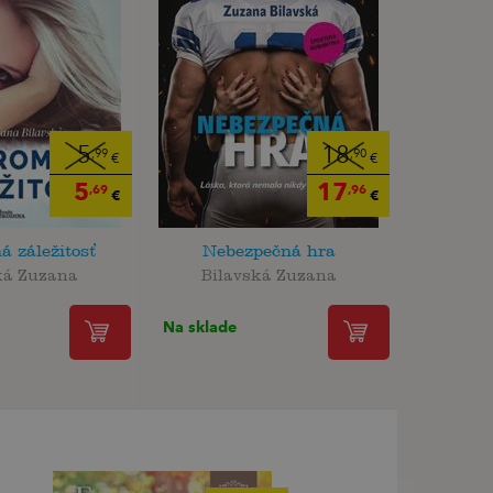
5
18
,99
,90
€
€
5
17
,69
,96
€
€
 záležitosť
Nebezpečná hra
ká Zuzana
Bilavská Zuzana
Na sklade