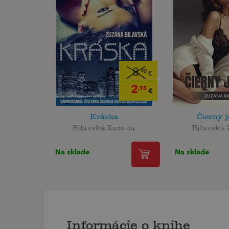
8
,90
€
2
,95
€
Kráska
Čierny 
Bilavská Zuzana
Bilavská
Na sklade
Na sklade
Informácie o knihe