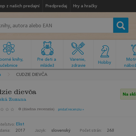
op z našich predajní
Predpredaj
Hry a hračky
orné knihy, 
Pre deti a 
Varenie, 
Motiv
  Hobby  
učebnice
mládež
zdravie
nábož
a
CUDZIE DIEVČA
zie dievča
Na sk
vská Zuzana
0
(
žiadna recenzia
)
pridať recenziu »
teľstvo:
Elist
dania:
Jazyk:
Počet strán:
2017
slovenský
268