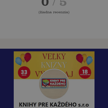
0
/ 5
(
žiadna recenzia
)