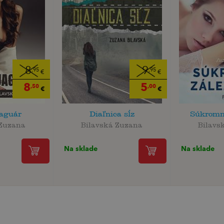
8
9
,95
,95
€
€
8
5
,50
,00
€
€
jaguár
Diaľnica sĺz
Súkromná
 Zuzana
Bilavská Zuzana
Bilavs
Na sklade
Na sklade