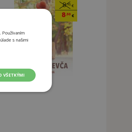
8
,95
€
8
,50
€
. Používaním
úlade s našimi
O VŠETKÝMI