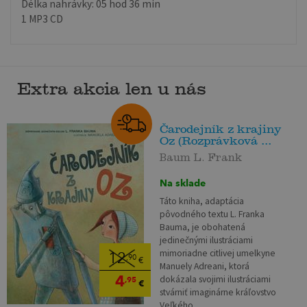
Délka nahrávky: 05 hod 36 min
1 MP3 CD
Extra akcia len u nás
Čarodejník z krajiny
Oz (Rozprávková ...
Baum L. Frank
Na sklade
Táto kniha, adaptácia
pôvodného textu L. Franka
Bauma, je obohatená
jedinečnými ilustráciami
mimoriadne citlivej umelkyne
12
,90
€
Manuely Adreani, ktorá
4
dokázala svojimi ilustráciami
,95
€
stvárniť imaginárne kráľovstvo
Veľkého...