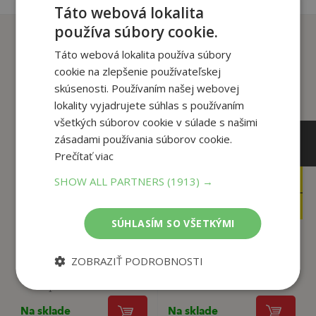
Táto webová lokalita
používa súbory cookie.
Zákazníci, ktorí si kúpili
tento titul si tiež kúpili
Táto webová lokalita používa súbory
cookie na zlepšenie používateľskej
skúsenosti. Používaním našej webovej
lokality vyjadrujete súhlas s používaním
všetkých súborov cookie v súlade s našimi
zásadami používania súborov cookie.
Prečítať viac
32
20
SHOW ALL PARTNERS
(1913) →
,94
,84
€
€
31
19
,29
,80
€
€
SÚHLASÍM SO VŠETKÝMI
Moderní etiketa: To
ZOBRAZIŤ PODROBNOSTI
Dědečku, vyprávěj
nejdůležitější
Špaček Ladislav
Špaček Ladislav
Na sklade
Na sklade