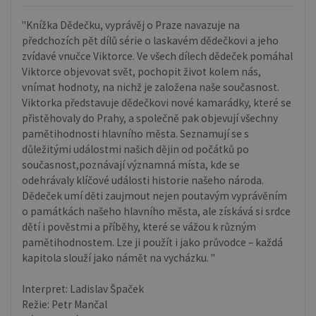
"Knížka Dědečku, vyprávěj o Praze navazuje na
předchozích pět dílů série o laskavém dědečkovi a jeho
zvídavé vnučce Viktorce. Ve všech dílech dědeček pomáhal
Viktorce objevovat svět, pochopit život kolem nás,
vnímat hodnoty, na nichž je založena naše současnost.
Viktorka představuje dědečkovi nové kamarádky, které se
přistěhovaly do Prahy, a společně pak objevují všechny
pamětihodnosti hlavního města. Seznamují se s
důležitými událostmi našich dějin od počátků po
současnost,poznávají významná místa, kde se
odehrávaly klíčové události historie našeho národa.
Dědeček umí děti zaujmout nejen poutavým vyprávěním
o památkách našeho hlavního města, ale získává si srdce
dětí i pověstmi a příběhy, které se vážou k různým
pamětihodnostem. Lze ji použít i jako průvodce – každá
kapitola slouží jako námět na vycházku. "
Interpret: Ladislav Špaček
Režie: Petr Mančal