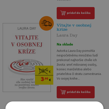
pridať do košíka
Vitajte v osobnej
kríze
Laura Day
Na sklade
Autorka Laura Day pomohla
nespočetnému množstvu ľudí
prekonať najhoršie chvíle ich
života: smrť milovanej osoby,
koniec manželstva alebo
10
,99
€
priateľstva či stratu zamestnania.
3
Vo svojej knihe...
,95
€
pridať do košíka