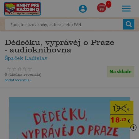
0
Dědečku, vyprávěj o Praze
- audioknihovna
Špaček Ladislav
Na sklade
0
(
žiadna recenzia
)
pridať recenziu »
19
,19
€
18
,23
€