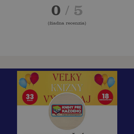
0
/ 5
(
žiadna recenzia
)