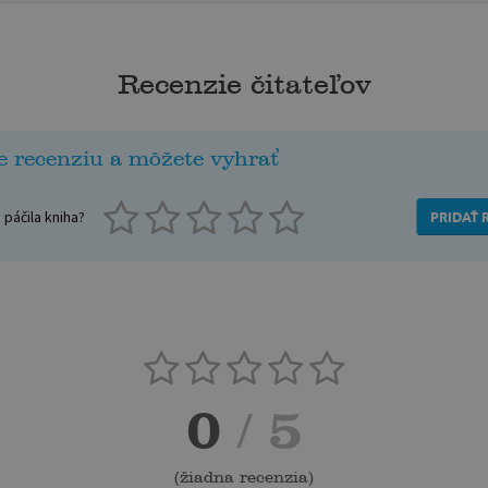
Recenzie čitateľov
e recenziu a môžete vyhrať
páčila kniha?
PRIDAŤ 
0
/ 5
(
žiadna recenzia
)