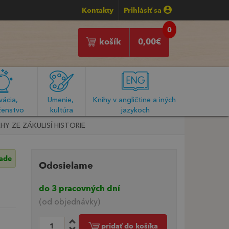
Kontakty
Prihlásiť sa
0
košík
0,00
€
ácia, 
Umenie, 
Knihy v angličtine a iných 
enstvo
kultúra
jazykoch
Y ZE ZÁKULISÍ HISTORIE
lade
Odosielame
do 3 pracovných dní
(od objednávky)
pridať do košíka