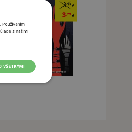
3
,99
€
3
,79
€
. Používaním
úlade s našimi
O VŠETKÝMI