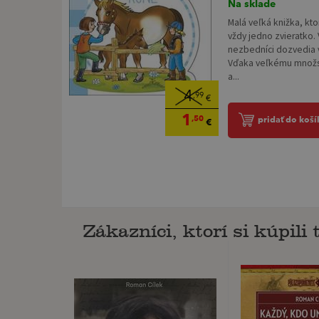
Na sklade
Malá veľká knižka, kt
vždy jedno zvieratko. 
nezbedníci dozvedia 
Vďaka veľkému množst
a...
4
,99
€
1
,50
pridať do koší
€
Zákazníci, ktorí si kúpili t