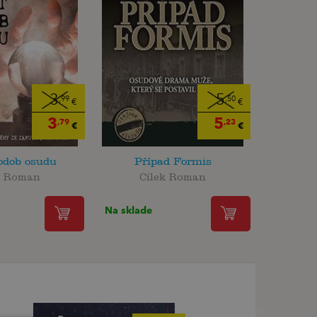
3
5
,99
,50
€
€
3
5
,79
,23
€
€
odob osudu
Případ Formis
k Roman
Cílek Roman
Na sklade