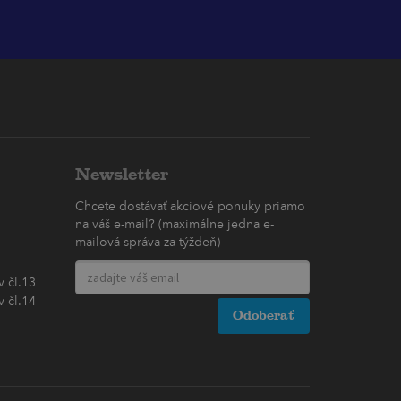
Newsletter
Chcete dostávať akciové ponuky priamo
na váš e-mail? (maximálne jedna e-
mailová správa za týždeň)
 čl.13
 čl.14
Odoberať