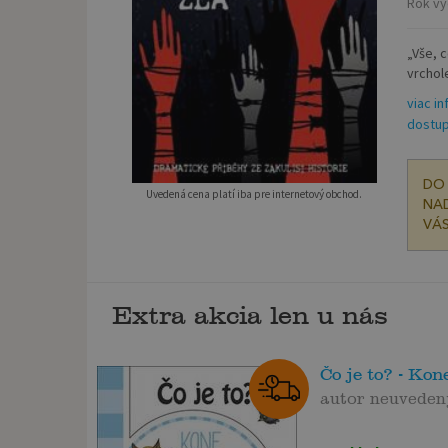
Rok vy
„Vše, 
vrchol
viac in
dostup
DO 
Uvedená cena platí iba pre internetový obchod.
NAD
VÁS
Extra akcia len u nás
Čo je to? - Kon
autor neuveden