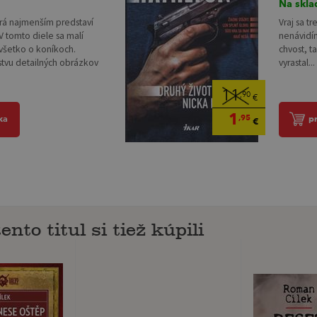
Na skla
orá najmenším predstaví
Vraj sa tr
V tomto diele sa malí
nenávidím
všetko o koníkoch.
chvost, t
vu detailných obrázkov
vyrastal...
11
,90
€
1
,95
ka
p
€
ento titul si tiež kúpili