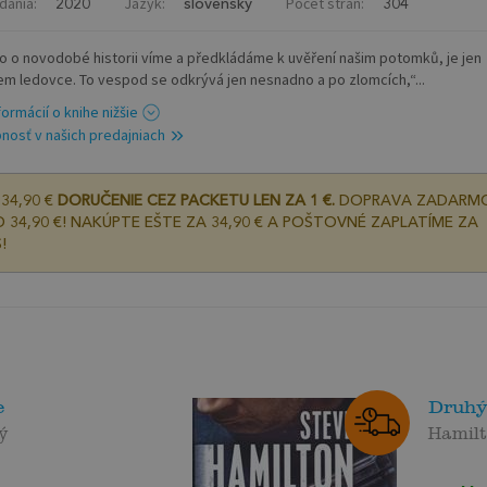
dania:
Jazyk:
Počet strán:
2020
slovenský
304
co o novodobé historii víme a předkládáme k uvěření našim potomků, je jen
em ledovce. To vespod se odkrývá jen nesnadno a po zlomcích,“...
formácií o knihe nižšie
nosť v našich predajniach
34,90 €
DORUČENIE CEZ PACKETU LEN ZA 1 €.
DOPRAVA ZADARM
 34,90 €! NAKÚPTE EŠTE ZA 34,90 € A POŠTOVNÉ ZAPLATÍME ZA
!
e
Druhý
ý
Hamilt