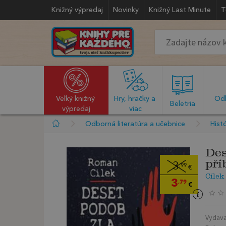
Knižný výpredaj
Novinky
Knižný Last Minute
T
Veľký knižný 
Hry, hračky a 
Odb
  Beletria  
výpredaj
viac
Odborná literatúra a učebnice
Histó
Des
pří
3
,99
€
Cíle
3
,79
€
Vydava