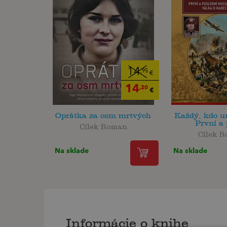
14
,95
€
14
,20
€
Oprátka za osm mrtvých
Každý, kdo un
První a 
Cílek Roman
Cílek 
Na sklade
Na sklade
Informácie o knihe