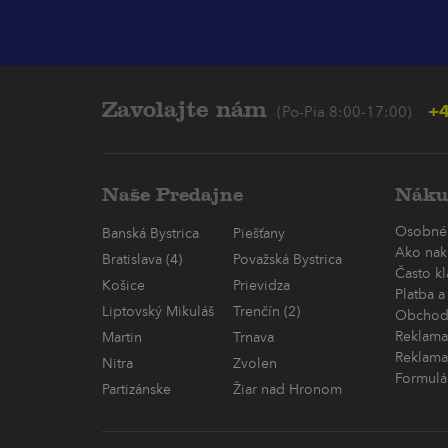
Zavolajte nám
+4
(Po-Pia 8:00-17:00)
Naše Predajne
Náku
Osobné
Banská Bystrica
Piešťany
Ako nak
Bratislava (4)
Považská Bystrica
Často k
Košice
Prievidza
Platba a
Liptovský Mikuláš
Trenčín (2)
Obchod
Reklama
Martin
Trnava
Reklama
Nitra
Zvolen
Formulá
Partizánske
Žiar nad Hronom