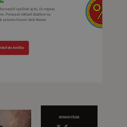
de
eba naučiť využívať aj to, čo najviac
e. Priviazať náklad diablovi na
ak sa tomu hovorí. Nick Mason
ridať do košíka