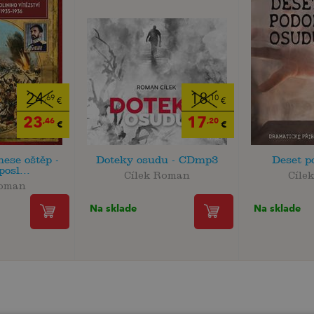
24
18
,69
,10
€
€
23
17
,46
,20
€
€
ese oštěp -
Doteky osudu - CDmp3
Deset p
posl...
Cílek Roman
Cíle
Roman
Na sklade
Na sklade