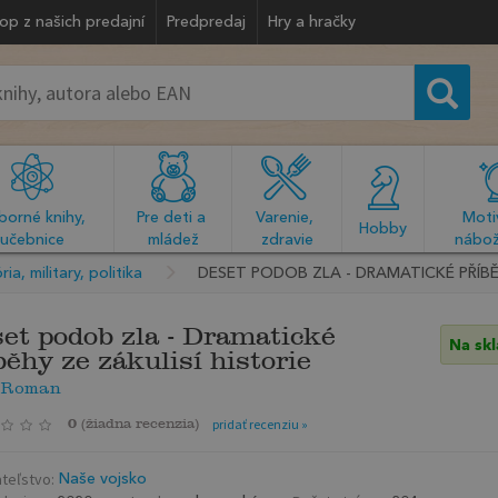
op z našich predajní
Predpredaj
Hry a hračky
orné knihy, 
Pre deti a 
Varenie, 
Motiv
  Hobby  
učebnice
mládež
zdravie
nábož
ria, military, politika
DESET PODOB ZLA - DRAMATICKÉ PŘÍBĚH
et podob zla - Dramatické
Na sk
běhy ze zákulisí historie
k Roman
0
(
žiadna recenzia
)
pridať recenziu »
teľstvo:
Naše vojsko