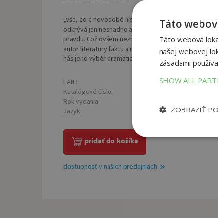
„Vše, co o novodobé historii víme a předkládáme k u
Táto webová
odkrývá jen nesnadno a po zlomcích,“ tvrdil již před le
pravdu. Což ovšem neznamená, že se o hledání tako
Táto webová lokal
autor literatury faktu a neotřelých detektivek Roman C
našej webovej lok
nás jeho výběr dramatických pohledů pod povrch his
zásadami používa
SHOW ALL PAR
EAN :
Poč
9788020618320
Katalógové číslo:
Väz
1297657
Rok vydania:
Roz
2020
ZOBRAZIŤ P
Jazyk:
Hmo
slovenský
pridať do košíka
dostupnosť v našich predajniach