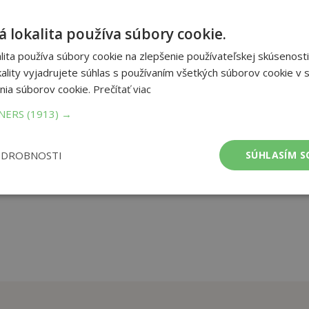
věření našim potomků, je jen vrcholem ledovce. To vespod se
 lokalita používa súbory cookie.
ty americký historik William L. Shirer, a i dnes je třeba mu dát za
vých zlomků skryté pravdy nebudeme stále pokoušet. Zkušený
ita používa súbory cookie na zlepšenie používateľskej skúsenosti
ílek se o to ve svých knihách snaží již mnoho let, a ani tentokrát
ality vyjadrujete súhlas s používaním všetkých súborov cookie v s
torického dění nezklame.
nia súborov cookie.
Prečítať viac
TNERS
(1913) →
et strán:
304
ba:
Knihy viazané
mer:
152x210 mm
ODROBNOSTI
SÚHLASÍM S
tnosť:
487 g