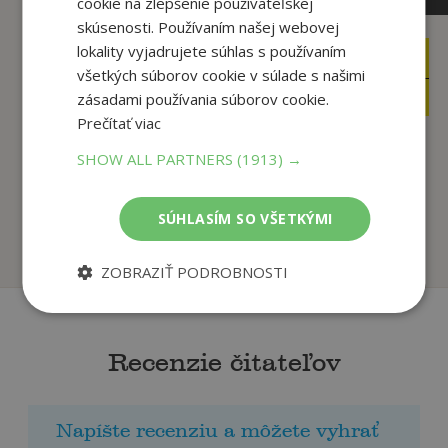
cookie na zlepšenie používateľskej
skúsenosti. Používaním našej webovej
lokality vyjadrujete súhlas s používaním
13
5
,00
,00
€
€
všetkých súborov cookie v súlade s našimi
12
4
,35
,75
zásadami používania súborov cookie.
€
€
Prečítať viac
SHOW ALL PARTNERS
(1913) →
Sebaanalýza
Ako riešiť konflikty
L. Ron Hubbard
L. Ron Hubbard
SÚHLASÍM SO VŠETKÝMI
Na sklade
Na sklade
ZOBRAZIŤ PODROBNOSTI
Recenzie čitateľov
Napíšte recenziu a môžete vyhrať