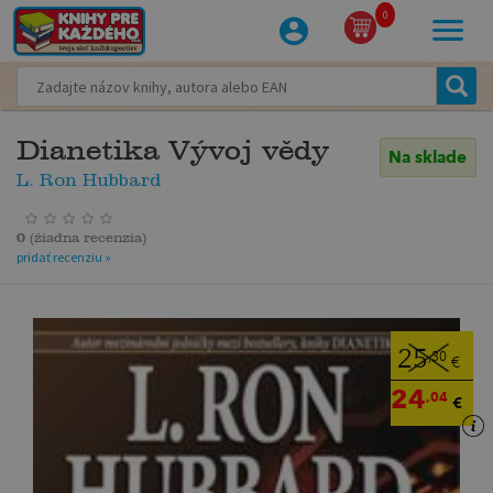
0
Dianetika Vývoj vědy
Na sklade
L. Ron Hubbard
0
(
žiadna recenzia
)
pridať recenziu »
25
,30
€
24
,04
€