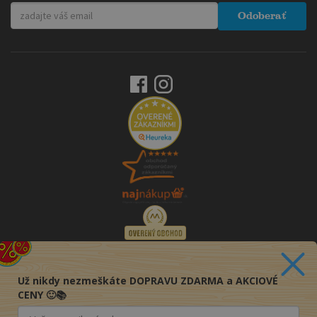
Odoberať
Už nikdy nezmeškáte DOPRAVU ZDARMA a AKCIOVÉ
CENY 🙂📚