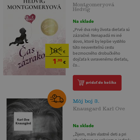
Montgomeryová
Hedvig
Na sklade
„Prvé dva roky života dieťaťa sú
zázračné. Nenapadá mi iné
slovo, ktoré by lepšie vystihlo
túto neuveriteľnú cestu
10
,90
€
bezmocného drobučkého
dojčaťa k uvravenému dieťaťu,
1
,95
€
čo...
pridať do košíka
Môj boj 3.
Knausgard Karl Ove
Na sklade
„Žijem, mám vlastné deti a pri