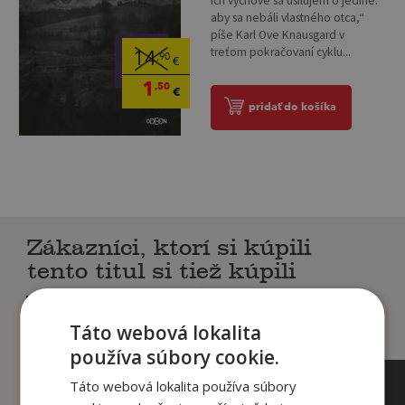
ich výchove sa usilujem o jediné:
aby sa nebáli vlastného otca,“
píše Karl Ove Knausgard v
treťom pokračovaní cyklu...
14
,90
€
1
,50
€
pridať do košíka
Zákazníci, ktorí si kúpili
tento titul si tiež kúpili
Táto webová lokalita
používa súbory cookie.
Táto webová lokalita používa súbory