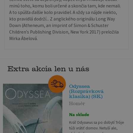
minú toho, komu boli určené a skončia tam, kde nemali.
A to spúšťa ďalšie kolo pravidiel. A vždy sa nájde niekto,
kto pravidlá dodrží... Z anglického originálu Long Way
Down (Atheneum, an imprint of Simon & Schuster
Children's Publishing Division, New York 2017) preložila
Mirka Ábelová.
Extra akcia len u nás
Odyssea
(Rozprávková
klasika) (SK)
Homér
Na sklade
Kráľ Odysseus sa po dobytí Tróje
túži vrátiť domov. Netuší ale,