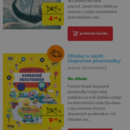
akú plavbu mu osud
pripraví...Desať rokov blúdi po
14
,90
€
moriach a zažije neuveriteľné
4
dobrodužstvá, než...
,95
€
pridať do košíka
Hľadaj a nájdi -
Dopravné prostriedky
autor neuvedený
Na sklade
Poďme hľadať dopravné
prostriedky V tejto milej
publikácii sa malí čitatelia vydajú
na dobrodružnú cestu hľa-dania
a spoznávania rôznych
15
,90
€
dopravných prostriedkov. Od
9
lietadiel cez...
,95
€