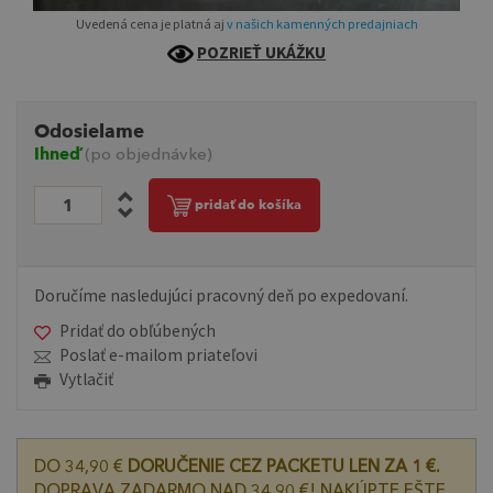
Uvedená cena je platná aj
v našich kamenných predajniach
POZRIEŤ UKÁŽKU
Odosielame
Ihneď
(po objednávke)
pridať do košíka
Doručíme nasledujúci pracovný deň po expedovaní.
Pridať do obľúbených
Poslať e-mailom priateľovi
Vytlačiť
DO 34,90 €
DORUČENIE CEZ PACKETU LEN ZA 1 €.
DOPRAVA ZADARMO NAD 34,90 €! NAKÚPTE EŠTE