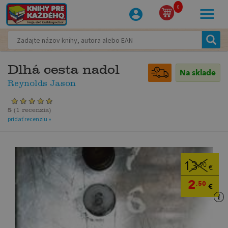
0
Dlhá cesta nadol
Na sklade
Reynolds Jason
5
(
1 recenzia
)
pridať recenziu »
13
,90
€
2
,50
€