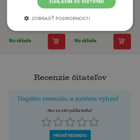
SÚHLASÍM SO VŠETKÝMI
ZOBRAZIŤ PODROBNOSTI
Ľudské safari
Kurátor
Watt Holly
Craven M.W.
Na sklade
Na sklade
Recenzie čitateľov
Napíšte recenziu a môžete vyhrať
Ako sa vám páčila kniha?
PRIDAŤ RECENZIU