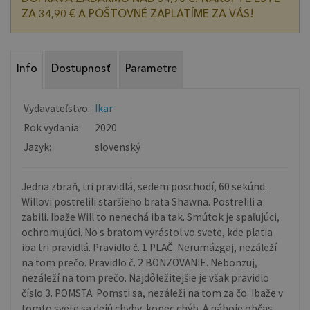
ZA 34,90 € A POŠTOVNÉ ZAPLATÍME ZA VÁS!
Info
Dostupnosť
Parametre
Vydavateľstvo:
Ikar
Rok vydania:
2020
Jazyk:
slovenský
Jedna zbraň, tri pravidlá, sedem poschodí, 60 sekúnd.
Willovi postrelili staršieho brata Shawna. Postrelili a
zabili. Ibaže Will to nenechá iba tak. Smútok je spaľujúci,
ochromujúci. No s bratom vyrástol vo svete, kde platia
iba tri pravidlá. Pravidlo č. 1 PLAČ. Nerumázgaj, nezáleží
na tom prečo. Pravidlo č. 2 BONZOVANIE. Nebonzuj,
nezáleží na tom prečo. Najdôležitejšie je však pravidlo
číslo 3. POMSTA. Pomsti sa, nezáleží na tom za čo. Ibaže v
tomto svete sa dejú chyby, kopec chýb. A náboje občas