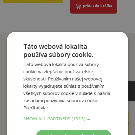
pridať do košíka
Zákazníci, ktorí si kúpili
Táto webová lokalita
tento titul si tiež kúpili
používa súbory cookie.
Táto webová lokalita používa súbory
cookie na zlepšenie používateľskej
skúsenosti. Používaním našej webovej
lokality vyjadrujete súhlas s používaním
všetkých súborov cookie v súlade s našimi
zásadami používania súborov cookie.
Prečítať viac
SHOW ALL PARTNERS
(1913) →
14
15
,90
,90
€
€
3
7
,95
,95
€
€