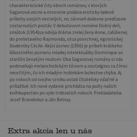
charakteristické črty oboch románov, v ktorých
Saganová vecne a otvorene podáva eroticky ladené
príbehy svojich nezrelých, no zároveň duševne predčasne
zostarnutých postáv. V debutovom románe Dobrý deň,
smútok (1954)sa odvíja dráma zrelej ženy Anne, zaľúbenej
do prelietavého Raymonda, otca povrchnej, egoistickej
študentky Cécile. Akýsi úsmev (1956) je príbeh krátkeho
ľúbostného pomeru mladej intelektuálky Dominique so
starším ženatým mužom. Oba Saganovej romány si nás
podmaňujú melancholickým tónom a nostalgiou za čímsi
neurčitým, čo ich mladým hrdinkám bolestne chýba. Aj
po rokoch od svojho vzniku ostali čitateľsky vďačné a
príťažlivé. Ich nové vydanie prichádza na pulty našich
kníhkupectiev po vyše tridsiatich rokoch. Prekladatelia:
Jozef Brandobur a Ján Belnay
Extra akcia len u nás