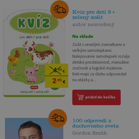
Kvíz pre deti 3+
zelený zošit
autor neuvedený
Na sklade
Zošit s veselými zvieratkami a
veľkými samolepkami.
Nalepovanie samolepiek rozvíja
detskú predstavivosť, manuálne
zručnosti a logické myslenie.
4
,99
€
Deti majú za úlohu odpovedať
2
na otázky a...
,95
€
pridať do košíka
100 odpovedí z
duchovného sveta
Gordon Smith