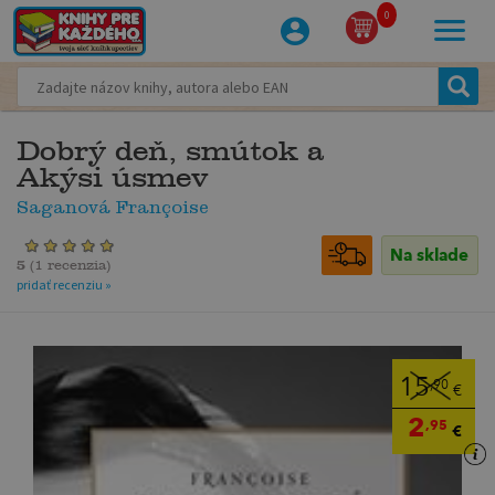
0
Dobrý deň, smútok a
Akýsi úsmev
Saganová Françoise
Na sklade
5
(
1 recenzia
)
pridať recenziu »
15
,90
€
2
,95
€