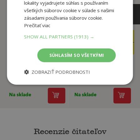
lokality vyjadrujete súhlas s používaním
všetkých súborov cookie v súlade s našimi
zásadami používania súborov cookie.
Prečítať viac
SHOW ALL PARTNERS
(1913) →
14
10
,99
,90
€
€
4
2
,95
,90
€
€
SÚHLASÍM SO VŠETKÝMI
ZOBRAZIŤ PODROBNOSTI
V podmienke
Valkýry
Jonas T. Bengtsson
Coelho Paulo
Na sklade
Na sklade
Recenzie čitateľov