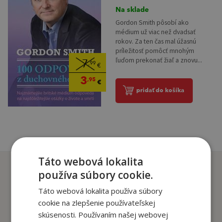
Na sklade
Gordon Smith pôsobí ako
médium už viac než dvadsať
rokov. Za ten čas mal úžasnú
príležitosť pomôcť mnohým
ľuďom prekonať žiaľ a znovu...
7
,99
€
3
,95
€
pridať do košíka
Táto webová lokalita
Zákazníci, ktorí si kúpili
používa súbory cookie.
tento titul si tiež kúpili
Táto webová lokalita používa súbory
cookie na zlepšenie používateľskej
skúsenosti. Používaním našej webovej