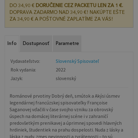
DO 34,90 €
DORUČENIE CEZ PACKETU LEN ZA 1 €.
DOPRAVA ZADARMO NAD 34,90 €! NAKÚPTE EŠTE
ZA 34,90 € A POŠTOVNÉ ZAPLATÍME ZA VÁS!
Info
Dostupnosť
Parametre
Vydavateľstvo:
Slovenský Spisovateľ
Rok vydania:
2022
Jazyk:
slovenský
Románové prvotiny Dobrý deň, smútok a Akýsi úsmev
legendárnej francúzskej spisovateľky Françoise
Saganovej vďačili v čase svojho vzniku za obrovský
úspech na domácej literárnej scéne i v zahraničí
predovšetkým prenikavej a úprimnej spovedi hlavných
hrdiniek, študentiek na prahu dospelosti. Nuda z lásky a
láska z nudy, zmes nevinnosti a zvrátenosti – to sú