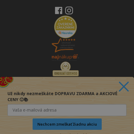
Už nikdy nezmeškáte DOPRAVU ZDARMA a AKCIOVÉ
CENY 🙂📚
Nechcem zmeškať žiadnu akciu