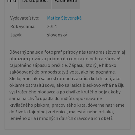
Info
Dostupnosť
Parametre
Vydavateľstvo:
Matica Slovenská
Rok vydania:
2014
Jazyk:
slovenský
Dôverný znalec a fotograf prírody nás tentoraz slovom aj
obrazom privádza priamo do centra drsného a zároveň
tajuplného zápasu o prežitie. Zápasu, ktorý je hlboko
zakódovaný do prapodstaty života, ako ho poznáme.
Sledujeme, ako sa po stromoch zakráda kula lesná, ako
oklame ostražitú sovu, ako sa lasica bleskovo vrhá na šiju
vystrašeného hlodavca a po chvíľke krutého boja akoby
sama na chvíľu upadla do mdlôb. Spoznávame
krvilačného piskora, pracovitého krta, dôverne nazrieme
do života tajuplnej vretenice, majestátneho orliaka,
lenivého orla i mnohých ďalších dravcov a ich obetí.