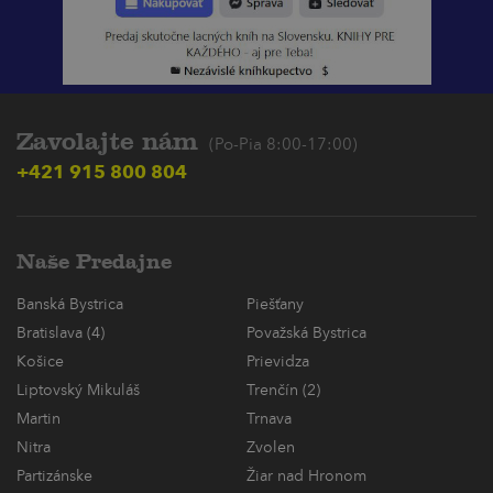
Zavolajte nám
(Po-Pia 8:00-17:00)
+421 915 800 804
Naše Predajne
Banská Bystrica
Piešťany
Bratislava (4)
Považská Bystrica
Košice
Prievidza
Liptovský Mikuláš
Trenčín (2)
Martin
Trnava
Nitra
Zvolen
Partizánske
Žiar nad Hronom