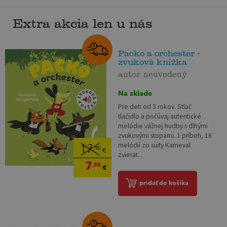
Extra akcia len u nás
Packo a orchester -
zvuková knižka
autor neuvedený
Na sklade
Pre deti od 3 rokov. Stlač
tlačidlo a počúvaj autentické
melódie vážnej hudby s dlhými
zvukovými stopami. 1 príbeh, 16
melódií zo suity Karneval
17
,90
€
zvierat...
7
,95
€
pridať do košíka