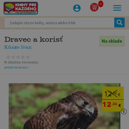
0
Dravec a korisť
Na sklade
Kňaze Ivan
0
(
žiadna recenzia
)
pridať recenziu »
12
,90
€
12
,26
€