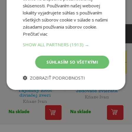
skúsenosti. Používaním našej webovej
lokality vyjadrujete súhlas s používaním
všetkých súborov cookie v súlade s našimi
zásadami používania súborov cookie.
Prečítať viac
SHOW ALL PARTNERS
(1913) →
19
12
,90
,90
€
€
SÚHLASÍM SO VŠETKÝMI
18
12
,91
,26
€
€
ZOBRAZIŤ PODROBNOSTI
Tajomný život
Jedovaté zvieratá
diviačej zveri
Kňaze Ivan
Kňaze Ivan
Na sklade
Na sklade