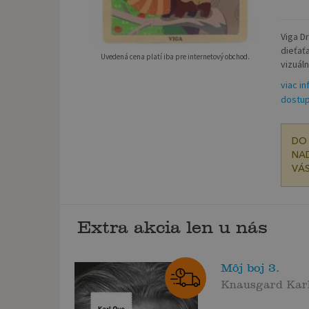
Viga D
dieťať
Uvedená cena platí iba pre internetový obchod.
vizuáln
viac i
dostup
DO 
NAD
VÁS
Extra akcia len u nás
Môj boj 3.
Knausgard Kar