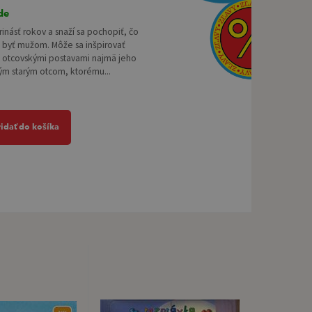
de
rinásť rokov a snaží sa pochopiť, čo
byť mužom. Môže sa inšpirovať
i otcovskými postavami najmä jeho
ým starým otcom, ktorému...
ridať do košíka