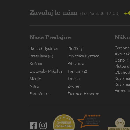
Zavolajte nám
+4
(Po-Pia 8:00-17:00)
Naše Predajne
Náku
Osobné
Banská Bystrica
Piešťany
Ako nak
Bratislava (4)
Považská Bystrica
Často k
Košice
Prievidza
Platba a
Liptovský Mikuláš
Trenčín (2)
Obchod
Reklama
Martin
Trnava
Reklama
Nitra
Zvolen
Formulá
Partizánske
Žiar nad Hronom