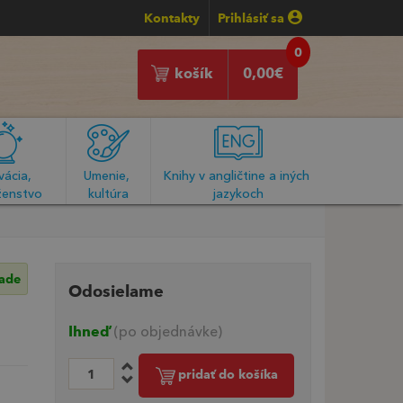
Kontakty
Prihlásiť sa
0
košík
0,00
€
ácia, 
Umenie, 
Knihy v angličtine a iných 
enstvo
kultúra
jazykoch
lade
Odosielame
Ihneď
(po objednávke)
pridať do košíka