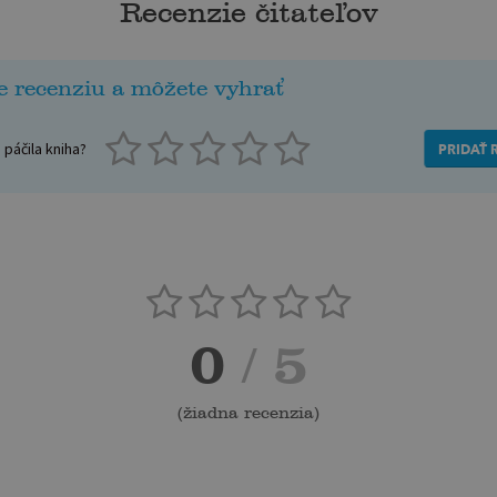
Recenzie čitateľov
e recenziu a môžete vyhrať
páčila kniha?
PRIDAŤ 
0
/ 5
(
žiadna recenzia
)