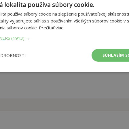
 lokalita používa súbory cookie.
ita používa súbory cookie na zlepšenie používateľskej skúsenosti
ajú kreativitu a tvorivosť vášho dieťaťa. Obrázkové puzzle, sú
ality vyjadrujete súhlas s používaním všetkých súborov cookie v s
nu pamäť. Učia manuálnej zručnosti a trpezlivosti. Počet dielov:
nia súborov cookie.
Prečítať viac
TNERS
(1913) →
ba:
drevené puzzle
mer:
220x220 mm
ODROBNOSTI
SÚHLASÍM S