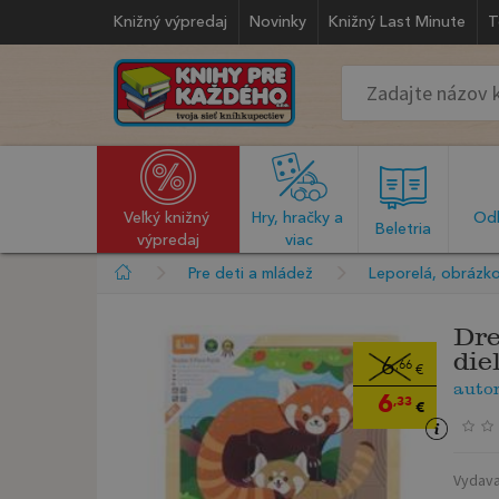
Knižný výpredaj
Novinky
Knižný Last Minute
T
Veľký knižný 
Hry, hračky a 
Odb
  Beletria  
výpredaj
viac
Pre deti a mládež
Leporelá, obrázko
Dre
die
6
,66
€
auto
6
,33
€
Vydava