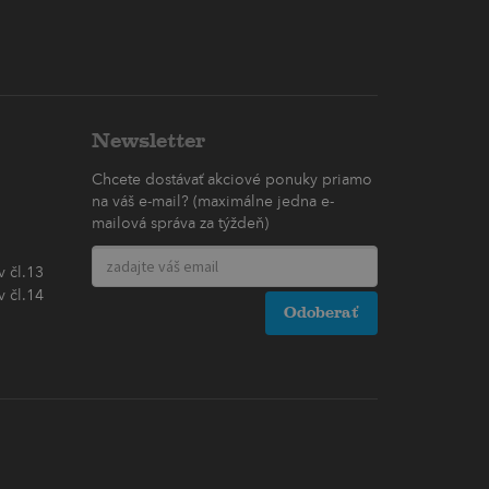
Newsletter
Chcete dostávať akciové ponuky priamo
na váš e-mail? (maximálne jedna e-
mailová správa za týždeň)
 čl.13
 čl.14
Odoberať