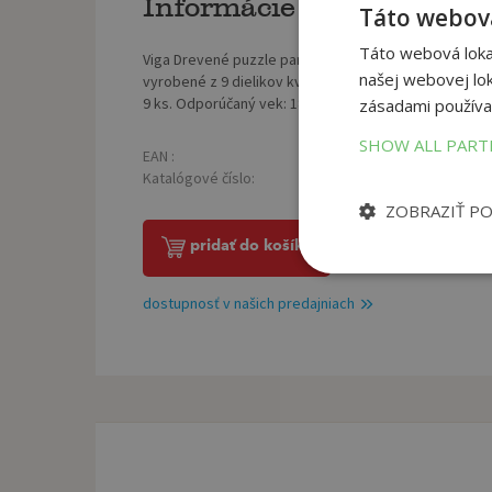
Informácie o produkte
Táto webová
Táto webová lokal
Viga Drevené puzzle panda 9ks. Drevené puzzle rozvíj
našej webovej lok
vyrobené z 9 dielikov kvalitného dreva. Trénujú vizuál
9 ks. Odporúčaný vek: 18m +
zásadami používa
SHOW ALL PAR
EAN :
Väz
6971608446252
Katalógové číslo:
Roz
1396743
ZOBRAZIŤ P
pridať do košíka
dostupnosť v našich predajniach