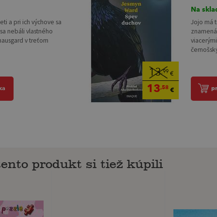
Na skla
ti a pri ich výchove sa
Jojo má t
 sa nebáli vlastného
znamená 
Knausgard v treťom
viacerým
černošsk
13
,99
€
13
,58
ka
p
€
tento produkt si tiež kúpili