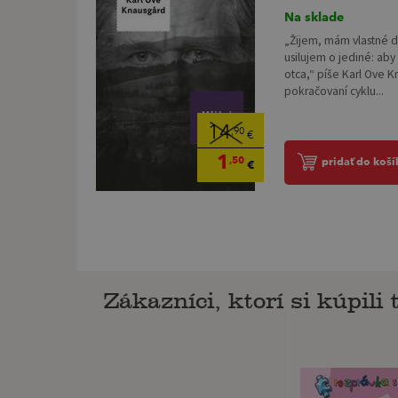
Na sklade
„Žijem, mám vlastné de
usilujem o jediné: aby
otca,“ píše Karl Ove 
pokračovaní cyklu...
14
,90
€
1
,50
pridať do koší
€
Zákazníci, ktorí si kúpili 