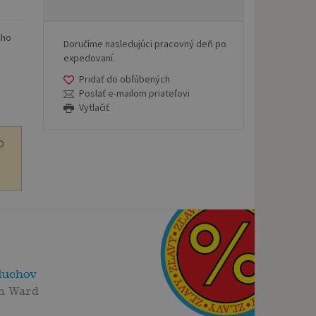
šho
Doručíme nasledujúci pracovný deň po
expedovaní.
Pridať do obľúbených
Poslať e-mailom priateľovi
Vytlačiť
O
duchov
n Ward