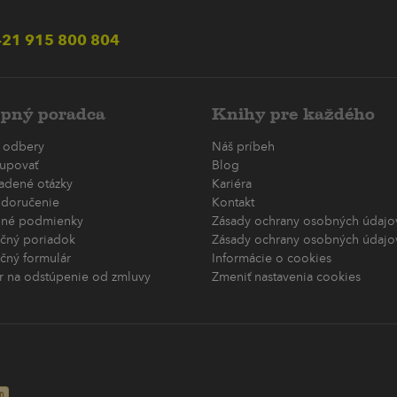
21 915 800 804
pný poradca
Knihy pre každého
 odbery
Náš príbeh
upovať
Blog
ladené otázky
Kariéra
 doručenie
Kontakt
né podmienky
Zásady ochrany osobných údajov
čný poriadok
Zásady ochrany osobných údajov
čný formulár
Informácie o cookies
r na odstúpenie od zmluvy
Zmeniť nastavenia cookies