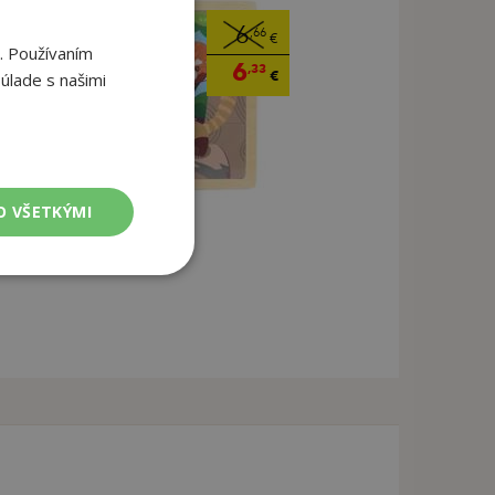
6
,66
€
. Používaním
6
,33
€
úlade s našimi
O VŠETKÝMI