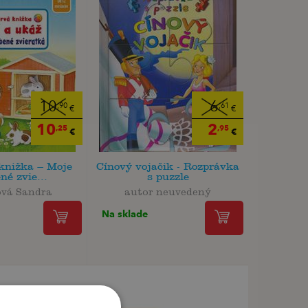
10
6
,90
,61
€
€
10
2
,25
,95
€
€
knižka – Moje
Cínový vojačik - Rozprávka
né zvie...
s puzzle
vá Sandra
autor neuvedený
Na sklade