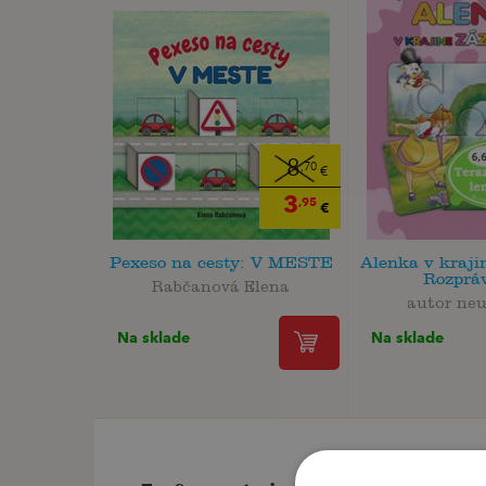
8
,70
€
3
,95
€
Pexeso na cesty: V MESTE
Alenka v kraji
Rozpráv
Rabčanová Elena
autor ne
Na sklade
Na sklade