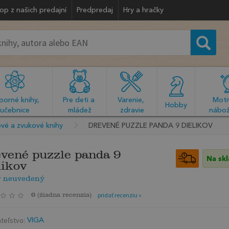
op z našich predajní
Predpredaj
Hry a hračky
orné knihy, 
Pre deti a 
Varenie, 
Motiv
  Hobby  
učebnice
mládež
zdravie
nábož
vé a zvukové knihy
DREVENÉ PUZZLE PANDA 9 DIELIKOV
vené puzzle panda 9
Na sk
likov
r neuvedený
0
(
žiadna recenzia
)
pridať recenziu »
teľstvo:
VIGA