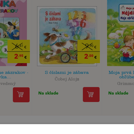
6
9
,61
,90
€
€
2
2
,95
,50
€
€
ne zázrakov -
S číslami je zábava
Moja prvá 
ka...
obľúbe
Čobej Alojz
uvedený
Grimmo
Na sklade
Na sklade