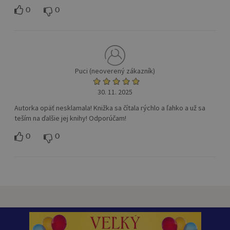
0
0
Puci (neoverený zákazník)
30. 11. 2025
Autorka opäť nesklamala! Knižka sa čítala rýchlo a ľahko a už sa
teším na ďalšie jej knihy! Odporúčam!
0
0