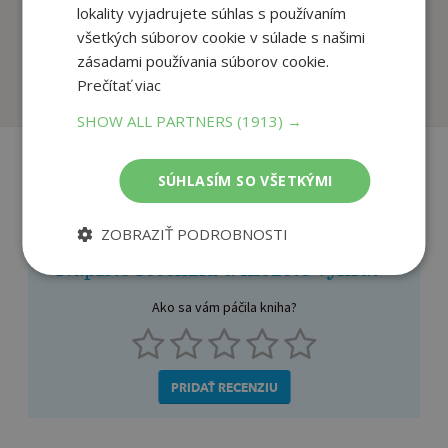
lokality vyjadrujete súhlas s používaním
Ako sme našli psíka
Harry Potter - sada
všetkých súborov cookie v súlade s našimi
autor neuvedený
Joanne K. Rowlingová
zásadami používania súborov cookie.
Na sklade
Na sklade
Prečítať viac
SHOW ALL PARTNERS
(1913) →
SÚHLASÍM SO VŠETKÝMI
Recenzie čitateľov
ZOBRAZIŤ PODROBNOSTI
Napíšte recenziu a môžete vyhrať
Ako sa vám páčila kniha?
PRIDAŤ RECENZIU