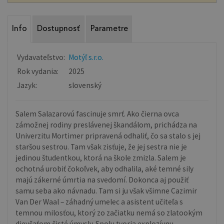
Info
Dostupnosť
Parametre
Vydavateľstvo:
Motýľ s.r.o.
Rok vydania:
2025
Jazyk:
slovenský
Salem Salazarovú fascinuje smrť. Ako čierna ovca
zámožnej rodiny preslávenej škandálom, prichádza na
Univerzitu Mortimer pripravená odhaliť, čo sa stalo s jej
staršou sestrou. Tam však zisťuje, že jej sestra nie je
jedinou študentkou, ktorá na škole zmizla. Salem je
ochotná urobiť čokoľvek, aby odhalila, aké temné sily
majú zákerné úmrtia na svedomí. Dokonca aj použiť
samu seba ako návnadu. Tam si ju však všimne Cazimir
Van Der Waal – záhadný umelec a asistent učiteľa s
temnou milosťou, ktorý zo začiatku nemá so zlatookým
dievčaťom čisté úmysly. Spolu tvoria explozívnu