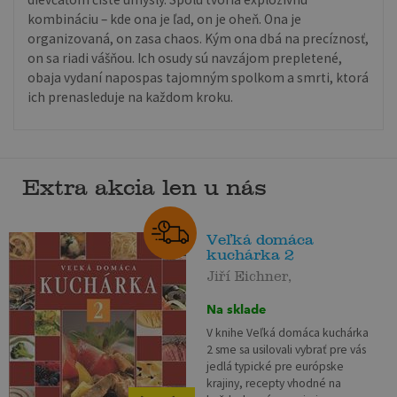
kombináciu – kde ona je ľad, on je oheň. Ona je
organizovaná, on zasa chaos. Kým ona dbá na precíznosť,
on sa riadi vášňou. Ich osudy sú navzájom prepletené,
obaja vydaní napospas tajomným spolkom a smrti, ktorá
ich prenasleduje na každom kroku.
Extra akcia len u nás
Veľká domáca
kuchárka 2
Jiří Eichner,
Na sklade
V knihe Veľká domáca kuchárka
2 sme sa usilovali vybrať pre vás
jedlá typické pre európske
krajiny, recepty vhodné na