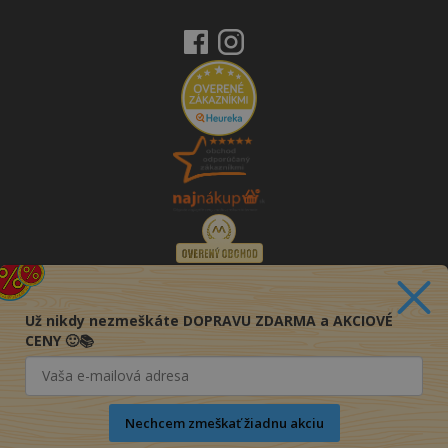
Už nikdy nezmeškáte DOPRAVU ZDARMA a AKCIOVÉ
CENY 🙂📚
Nechcem zmeškať žiadnu akciu