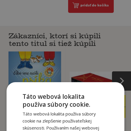
pridať do košíka
Zákazníci, ktorí si kúpili
tento titul si tiež kúpili
Táto webová lokalita
99
9
,00
,99
používa súbory cookie.
€
€
79
5
,95
,99
€
€
Táto webová lokalita používa súbory
cookie na zlepšenie používateľskej
skúsenosti. Používaním našej webovej