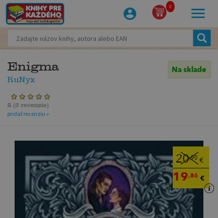
0
Enigma
Na sklade
RuNyx
5
(
2 recenzie
)
pridať recenziu »
20
,90
€
19
,86
€