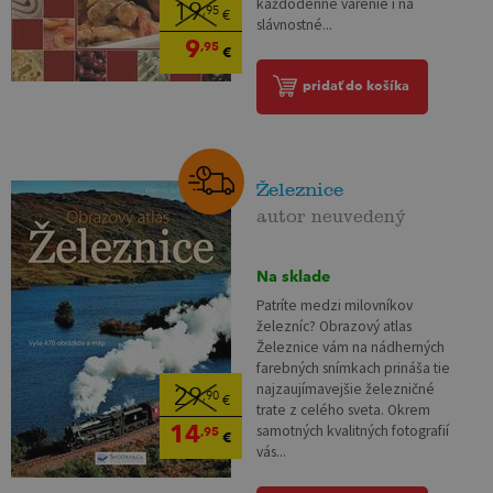
každodenné varenie i na
19
,95
€
slávnostné...
9
,95
€
pridať do košíka
Železnice
autor neuvedený
Na sklade
Patríte medzi milovníkov
železníc? Obrazový atlas
Železnice vám na nádherných
farebných snímkach prináša tie
najzaujímavejšie železničné
29
,90
€
trate z celého sveta. Okrem
14
samotných kvalitných fotografií
,95
€
vás...