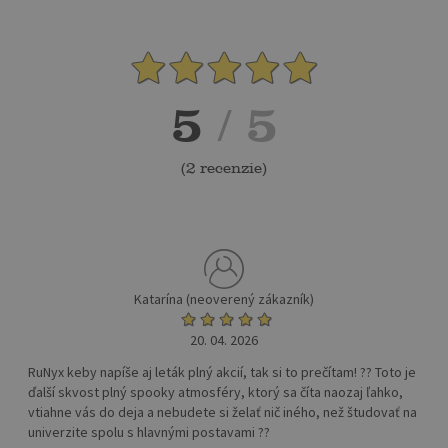
5
/ 5
(
2 recenzie
)
Katarína (neoverený zákazník)
20. 04. 2026
RuNyx keby napíše aj leták plný akcií, tak si to prečítam! ?? Toto je
ďalší skvost plný spooky atmosféry, ktorý sa číta naozaj ľahko,
vtiahne vás do deja a nebudete si želať nič iného, než študovať na
univerzite spolu s hlavnými postavami ??