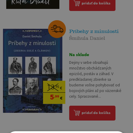
pridať do košíka
Príbehy z minulosti
Šmihula Daniel
Na sklade
Dejiny v sebe obsahujú
množstvo obchádzaných
epizód, postáv a záhad. V
predkladanej zbierke sa
budeme voľne pohybovať od
13
,95
€
bojových pláni až po väzenské
5
cely. Spracované...
,99
€
pridať do košíka