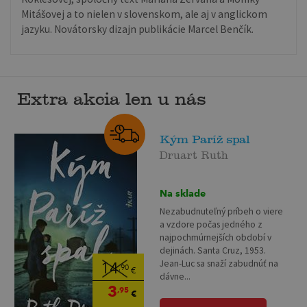
Mitášovej a to nielen v slovenskom, ale aj v anglickom
jazyku. Novátorsky dizajn publikácie Marcel Benčík.
Extra akcia len u nás
Kým Paríž spal
Druart Ruth
Na sklade
Nezabudnuteľný príbeh o viere
a vzdore počas jedného z
najpochmúrnejších období v
dejinách. Santa Cruz, 1953.
Jean-Luc sa snaží zabudnúť na
14
,90
€
dávne...
3
,95
€