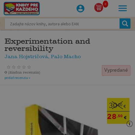
0
Experimentation and
reversibility
Jana Hojstričová, Palo Macho
Vypredané
0
(
žiadna recenzia
)
pridať recenziu »
30
,00
€
28
,50
€