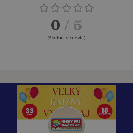
0
/ 5
(
žiadna recenzia
)