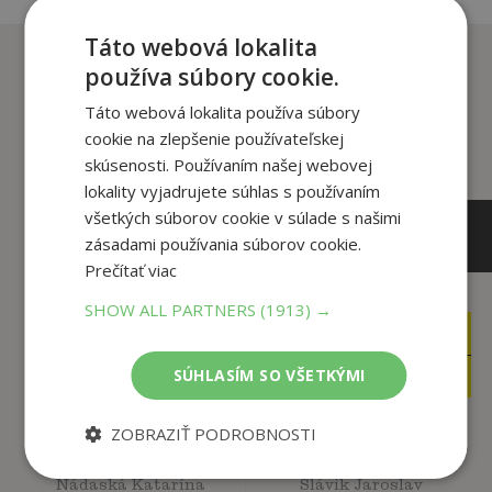
Táto webová lokalita
Zákazníci, ktorí si kúpili
používa súbory cookie.
tento titul si tiež kúpili
Táto webová lokalita používa súbory
cookie na zlepšenie používateľskej
skúsenosti. Používaním našej webovej
lokality vyjadrujete súhlas s používaním
všetkých súborov cookie v súlade s našimi
zásadami používania súborov cookie.
Prečítať viac
SHOW ALL PARTNERS
(1913) →
44
12
,90
,90
€
€
19
2
,95
,50
SÚHLASÍM SO VŠETKÝMI
€
€
ZOBRAZIŤ PODROBNOSTI
Slovenský rok
Talent
Nádaská Katarína
Slávik Jaroslav