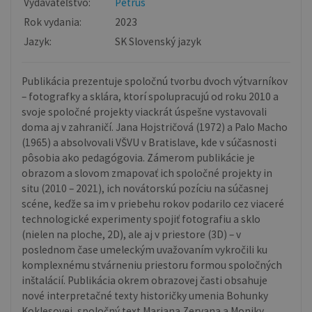
Vydavateľstvo:
Petrus
Rok vydania:
2023
Jazyk:
SK Slovenský jazyk
Publikácia prezentuje spoločnú tvorbu dvoch výtvarníkov
– fotografky a sklára, ktorí spolupracujú od roku 2010 a
svoje spoločné projekty viackrát úspešne vystavovali
doma aj v zahraničí. Jana Hojstričová (1972) a Palo Macho
(1965) a absolvovali VŠVU v Bratislave, kde v súčasnosti
pôsobia ako pedagógovia. Zámerom publikácie je
obrazom a slovom zmapovať ich spoločné projekty in
situ (2010 – 2021), ich novátorskú pozíciu na súčasnej
scéne, keďže sa im v priebehu rokov podarilo cez viaceré
technologické experimenty spojiť fotografiu a sklo
(nielen na ploche, 2D), ale aj v priestore (3D) – v
poslednom čase umeleckým uvažovaním vykročili ku
komplexnému stvárneniu priestoru formou spoločných
inštalácií. Publikácia okrem obrazovej časti obsahuje
nové interpretačné texty historičky umenia Bohunky
Koklesovej, spoločný text Mariana Zervana a Moniky