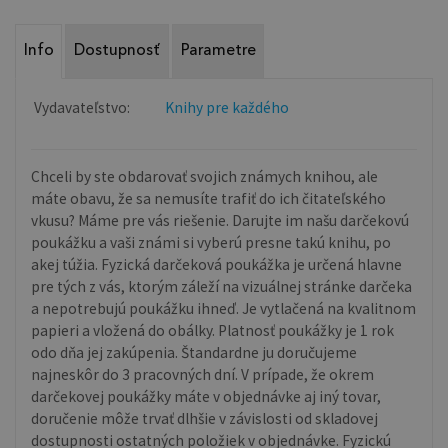
Info
Dostupnosť
Parametre
Vydavateľstvo:
Knihy pre každého
Chceli by ste obdarovať svojich známych knihou, ale
máte obavu, že sa nemusíte trafiť do ich čitateľského
vkusu? Máme pre vás riešenie. Darujte im našu darčekovú
poukážku a vaši známi si vyberú presne takú knihu, po
akej túžia. Fyzická darčeková poukážka je určená hlavne
pre tých z vás, ktorým záleží na vizuálnej stránke darčeka
a nepotrebujú poukážku ihneď. Je vytlačená na kvalitnom
papieri a vložená do obálky. Platnosť poukážky je 1 rok
odo dňa jej zakúpenia. Štandardne ju doručujeme
najneskôr do 3 pracovných dní. V prípade, že okrem
darčekovej poukážky máte v objednávke aj iný tovar,
doručenie môže trvať dlhšie v závislosti od skladovej
dostupnosti ostatných položiek v objednávke. Fyzickú