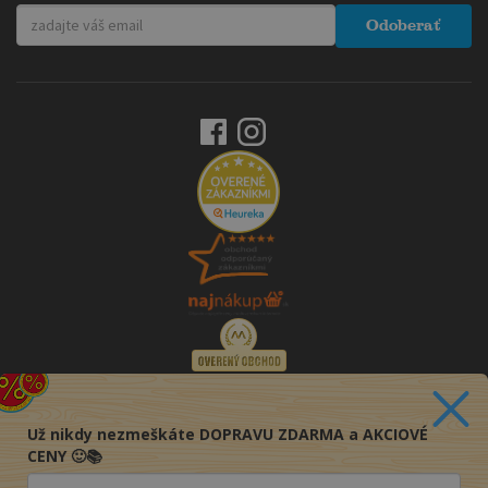
Odoberať
Už nikdy nezmeškáte DOPRAVU ZDARMA a AKCIOVÉ
CENY 🙂📚