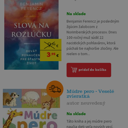
Na sklade
Benjamin Ferencz je posledným
žijúcim žalobcom z
Norimberských procesov. Dnes
100-ročný muž súdil 22
nacistických pohlavárov, ktorá
9
,99
€
páchali tie najhoršie zločiny. Ale
3
nielen o tom...
,95
€
pridať do košíka
Múdre pero - Veselé
zvieratká
autor neuvedený
Na sklade
Táto kniha a jej múdre pero
naučia deti veľa nových vecí.