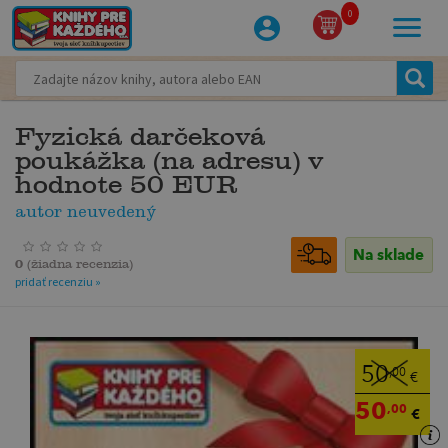
0
Fyzická darčeková
poukážka (na adresu) v
hodnote 50 EUR
autor neuvedený
Na sklade
0
(
žiadna recenzia
)
pridať recenziu »
50
,00
€
50
,00
€