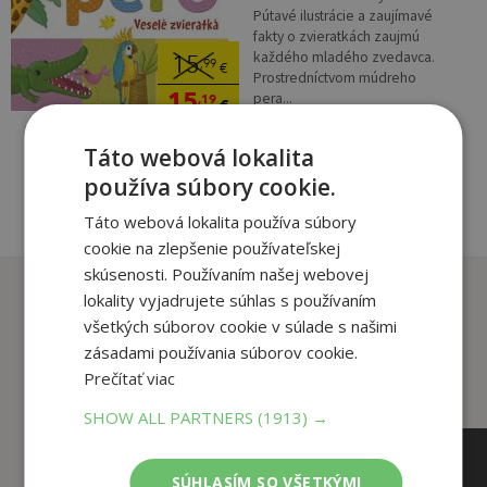
Pútavé ilustrácie a zaujímavé
fakty o zvieratkách zaujmú
každého mladého zvedavca.
15
,99
€
Prostredníctvom múdreho
15
pera...
,19
€
Táto webová lokalita
pridať do košíka
používa súbory cookie.
Táto webová lokalita používa súbory
cookie na zlepšenie používateľskej
skúsenosti. Používaním našej webovej
Zákazníci, ktorí si kúpili
lokality vyjadrujete súhlas s používaním
tento titul si tiež kúpili
všetkých súborov cookie v súlade s našimi
zásadami používania súborov cookie.
Prečítať viac
SHOW ALL PARTNERS
(1913) →
SÚHLASÍM SO VŠETKÝMI