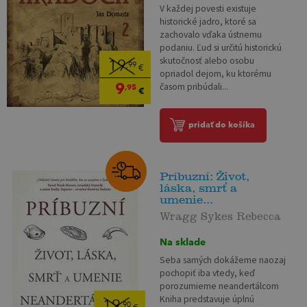
V každej povesti existuje
historické jadro, ktoré sa
zachovalo vďaka ústnemu
podaniu. Ľud si určitú historickú
skutočnosť alebo osobu
19
,99
€
opriadol dejom, ku ktorému
9
časom pribúdali...
,95
€
pridať do košíka
Príbuzní: Život,
láska, smrť a
umenie...
Wragg Sykes Rebecca
Na sklade
Seba samých dokážeme naozaj
pochopiť iba vtedy, keď
porozumieme neandertálcom
Kniha predstavuje úplnú
19
,90