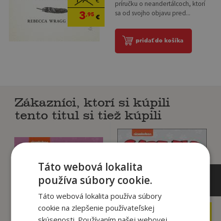
€
príručku o neandertálcoch, ktorí
3
sa od svojho objavu pred...
,95
€
pridať do košíka
Zákazníci, ktorí si kúpili
tento titul si tiež kúpili
Táto webová lokalita
používa súbory cookie.
Táto webová lokalita používa súbory
cookie na zlepšenie používateľskej
8
,19
€
skúsenosti. Používaním našej webovej
,19