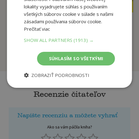
8
€
7
,78
lokality vyjadrujete súhlas s používaním
€
7
,78
€
všetkých súborov cookie v súlade s našimi
zásadami používania súborov cookie.
Prečítať viac
Garfield Pozor!
Garfield to smaží (č.
Nadrozměrný náklad
SHOW ALL PARTNERS
(1913) →
55)
(č. 5
Jim Davis
Jim Davis
Na sklade
Na sklade
SÚHLASÍM SO VŠETKÝMI
ZOBRAZIŤ PODROBNOSTI
Recenzie čitateľov
Napíšte recenziu a môžete vyhrať
Ako sa vám páčila kniha?