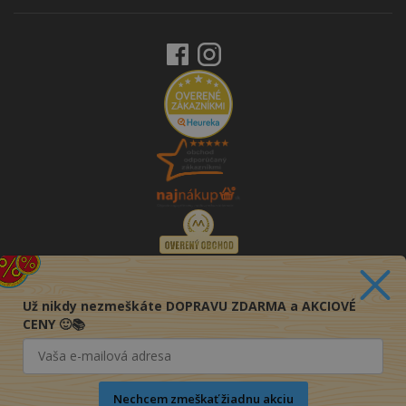
Už nikdy nezmeškáte DOPRAVU ZDARMA a AKCIOVÉ
CENY 🙂📚
Nechcem zmeškať žiadnu akciu