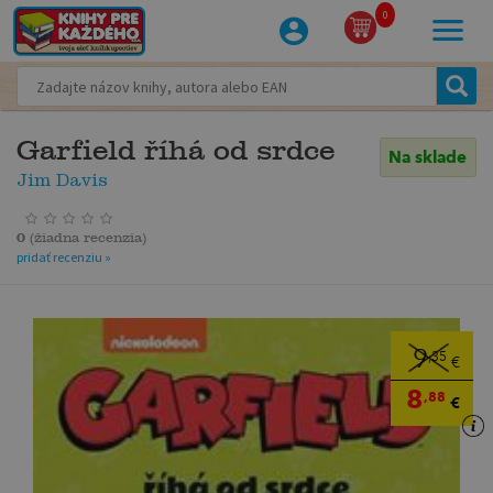
0
Garfield říhá od srdce
Na sklade
Jim Davis
0
(
žiadna recenzia
)
pridať recenziu »
9
,35
€
8
,88
€