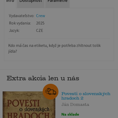
Info
Dostupnosť
Parametre
Vydavateľstvo:
Crew
Rok vydania:
2025
Jazyk:
CZE
Kdo má čas na etiketu, když je potřeba zhltnout tolik
jídla?
Extra akcia len u nás
Povesti o slovenských
hradoch 2
Ján Domasta
Na sklade