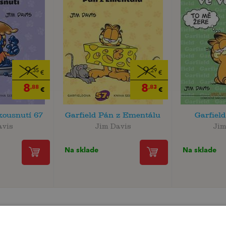
9
9
,35
,29
€
€
8
8
,88
,83
€
€
kousnutí 67
Garfield Pán z Ementálu
Garfiel
avis
Jim Davis
Jim
Na sklade
Na sklade