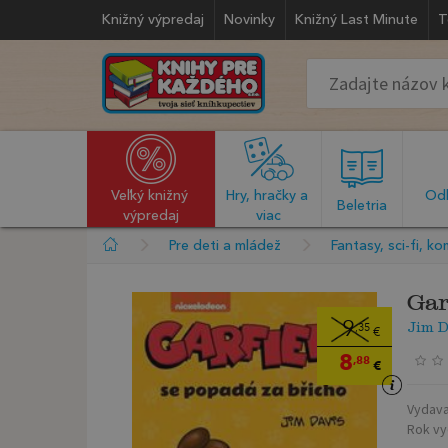
Knižný výpredaj
Novinky
Knižný Last Minute
T
Veľký knižný 
Hry, hračky a 
Odb
  Beletria  
výpredaj
viac
Pre deti a mládež
Fantasy, sci-fi, ko
Gar
Jim D
9
,35
€
8
,88
€
Vydava
Rok vy