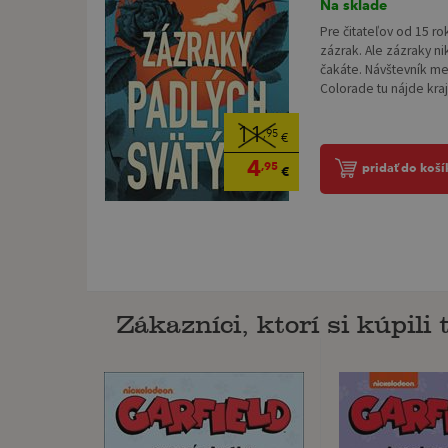
Na sklade
Pre čitateľov od 15 ro
zázrak. Ale zázraky ni
čakáte. Návštevník me
Colorade tu nájde kraji
11
,95
€
4
,95
pridať do koší
€
Zákazníci, ktorí si kúpili t