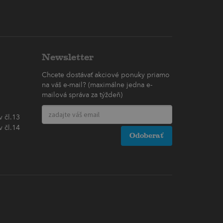
Newsletter
Chcete dostávať akciové ponuky priamo
na váš e-mail? (maximálne jedna e-
mailová správa za týždeň)
 čl.13
 čl.14
Odoberať