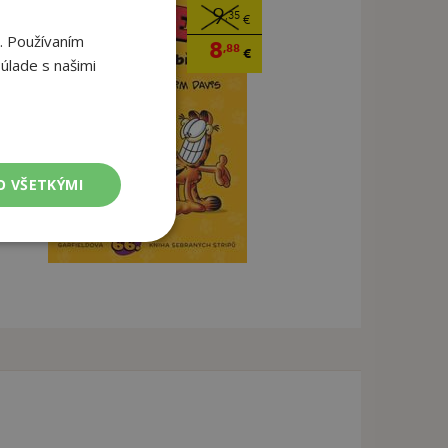
9
,35
€
. Používaním
8
,88
€
úlade s našimi
O VŠETKÝMI