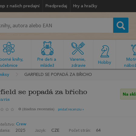
op z našich predajní
Predpredaj
Hry a hračky
orné knihy, 
Pre deti a 
Varenie, 
Motiv
  Hobby  
učebnice
mládež
zdravie
nábož
miksy
GARFIELD SE POPADÁ ZA BŘICHO
field se popadá za břicho
Na sk
avis
0
(
žiadna recenzia
)
pridať recenziu »
teľstvo:
Crew
dania:
Jazyk:
Počet strán:
2025
CZE
64