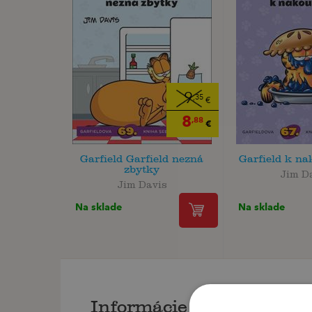
9
,35
€
8
,88
€
Garfield Garfield nezná
Garfield k na
zbytky
Jim D
Jim Davis
Na sklade
Na sklade
Informácie o knihe