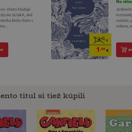
Na skla
kov. Všetci hľadajú
Jedinečn
kdy nie sú také, aké
rozmanit
stečka Bicho Raro v
cudzím, p
nu...
odieva, o
13
,90
€
1
,50
ka
p
€
ento titul si tiež kúpili