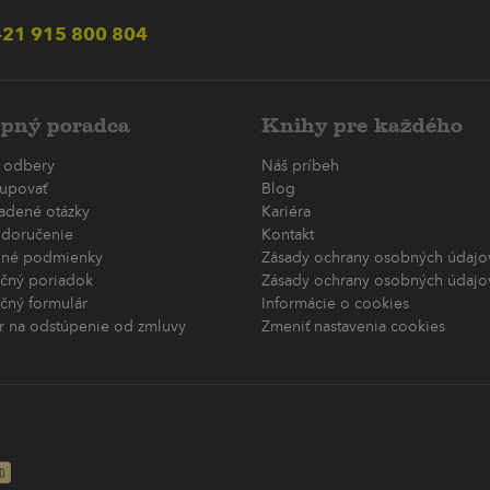
21 915 800 804
pný poradca
Knihy pre každého
 odbery
Náš príbeh
upovať
Blog
ladené otázky
Kariéra
 doručenie
Kontakt
né podmienky
Zásady ochrany osobných údajov
čný poriadok
Zásady ochrany osobných údajov
čný formulár
Informácie o cookies
r na odstúpenie od zmluvy
Zmeniť nastavenia cookies