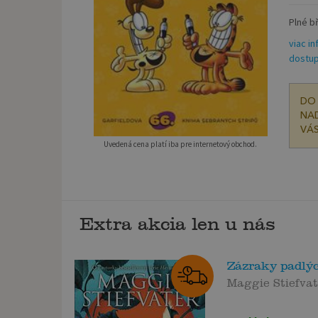
Plné bř
viac in
dostup
DO 
NAD
VÁS
Uvedená cena platí iba pre internetový obchod.
Extra akcia len u nás
Zázraky padlý
Maggie Stiefva