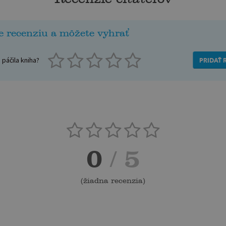
e recenziu a môžete vyhrať
páčila kniha?
PRIDAŤ 
0
/ 5
(
žiadna recenzia
)