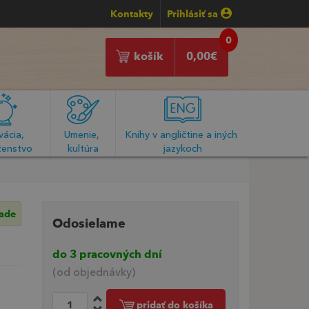
Kontakty
Prihlásiť sa
0
košík
0,00
€
ácia, 
Umenie, 
Knihy v angličtine a iných 
enstvo
kultúra
jazykoch
lade
Odosielame
do 3 pracovných dní
(od objednávky)
pridať do košíka