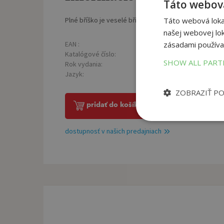
Táto webová
Plné bříško je veselé bříško a u Garfielda to platí dvo
Táto webová lokal
našej webovej lok
EAN :
Poč
zásadami používa
9788076798250
Katalógové číslo:
Väz
1432088
SHOW ALL PAR
Rok vydania:
Roz
2025
Jazyk:
CZE
ZOBRAZIŤ P
pridať do košíka
dostupnosť v našich predajniach