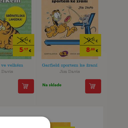
5
9
,44
,35
€
€
5
8
,17
,88
€
€
d ve velkém
Garfield sportem ke žraní
 Davis
Jim Davis
Na sklade