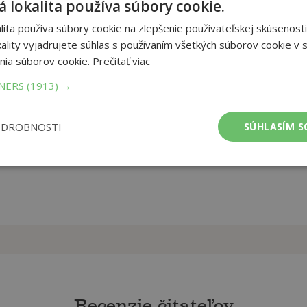
 lokalita používa súbory cookie.
jnásob!
ita používa súbory cookie na zlepšenie používateľskej skúsenosti
ality vyjadrujete súhlas s používaním všetkých súborov cookie v s
et strán:
nia súborov cookie.
Prečítať viac
64
ba:
Brožovaná bez přebalu lesklá
TNERS
(1913) →
mer:
210x297 mm
ODROBNOSTI
SÚHLASÍM S
Recenzie čitateľov