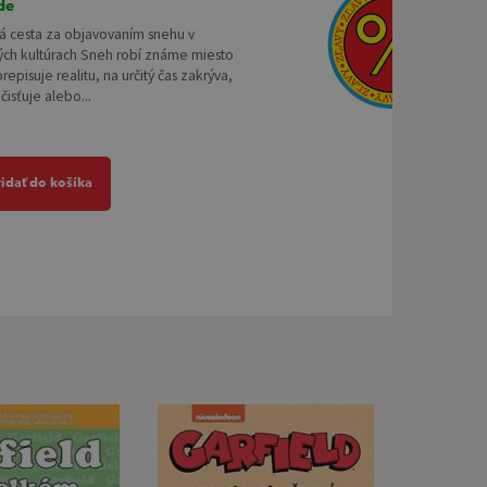
de
á cesta za objavovaním snehu v
ých kultúrach Sneh robí známe miesto
repisuje realitu, na určitý čas zakrýva,
čisťuje alebo...
ridať do košíka