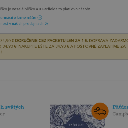
íško je veselé bříško a u Garfielda to platí dvojnásob!...
formácií o knihe nižšie
nosť v našich predajniach
34,90 €
DORUČENIE CEZ PACKETU LEN ZA 1 €.
DOPRAVA ZADARM
 34,90 €! NAKÚPTE EŠTE ZA 34,90 € A POŠTOVNÉ ZAPLATÍME ZA
!
ch svätých
Päťdes
ter
Campb