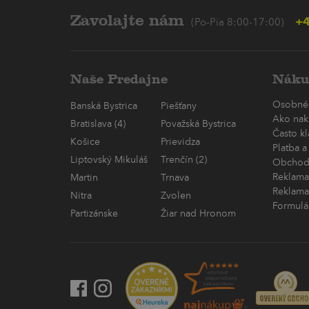
Zavolajte nám
+4
(Po-Pia 8:00-17:00)
Naše Predajne
Náku
Osobné
Banská Bystrica
Piešťany
Ako nak
Bratislava (4)
Považská Bystrica
Často k
Košice
Prievidza
Platba a
Liptovský Mikuláš
Trenčín (2)
Obchod
Reklama
Martin
Trnava
Reklama
Nitra
Zvolen
Formulá
Partizánske
Žiar nad Hronom