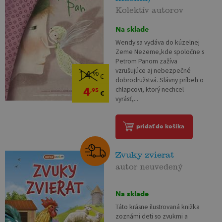
Kolektív autorov
Na sklade
Wendy sa vydáva do kúzelnej
Zeme Nezeme,kde spoločne s
Petrom Panom zažíva
vzrušujúce aj nebezpečné
14
,90
€
dobrodružstvá. Slávny príbeh o
4
chlapcovi, ktorý nechcel
,95
€
vyrásť,...
pridať do košíka
Zvuky zvierat
autor neuvedený
Na sklade
Táto krásne ilustrovaná knižka
zoznámi deti so zvukmi a