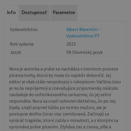
Info
Dostupnosť
Parametre
Vydavateľstvo:
Albert Marenčin -
Vydavateľstvo PT
Rok vydania:
2023
Jazyk:
SK Slovenský jazyk
Nora je autorka a práve sa nachádza v tvorivom procese
písania knihy, ktorú by mala čo najskôr dokončiť. Jej
editor je však stále nespokojný s rukopisom. Väčšinu času
je na ňu nepríjemný a znevažujúce pripomienky okázalo
zaobaľuje do sofistikovaného sarkazmu, čo jej veľmi
nepomáha. Nora sa snaží vyhovieť všetkému, čo po nej
žiada, snaží poprieť túžbu po tomto mužovi, ale je
postupne doňho čoraz viac zamilovaná. Začínajú sa
vynárať tragédie, ktoré zažila v minulosti, a s ktorými sa
vyrovnáva práve písaním. Zlyháva zas a znova, píše a