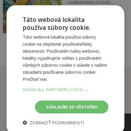
zaujímavostami zo života
zvierat. Navštívi les, džunglu,
púšt, no i dalšie miesta. S viac
15
,99
€
Táto webová lokalita
ako 50...
9
,95
používa súbory cookie.
€
pridať do košíka
Táto webová lokalita používa súbory
cookie na zlepšenie používateľskej
skúsenosti. Používaním našej webovej
lokality vyjadrujete súhlas s používaním
všetkých súborov cookie v súlade s našimi
zásadami používania súborov cookie.
Zákazníci, ktorí si kúpili
Prečítať viac
tento titul si tiež kúpili
SHOW ALL PARTNERS
(1913) →
SÚHLASÍM SO VŠETKÝMI
ZOBRAZIŤ PODROBNOSTI