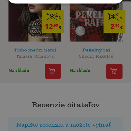
19
14
,90
,90
€
€
12
2
,95
,50
€
€
Ticho medzi nami
Pekelný raj
Tamara Omanová
Sliacky Mikuláš
Na sklade
Na sklade
Recenzie čitateľov
Napíšte recenziu a môžete vyhrať