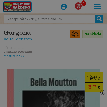
0
Gorgona
Na sklade
Bella Moutton
0
(
žiadna recenzia
)
pridať recenziu »
14
,90
€
3
,95
€