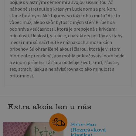
bojuje s vlastnými démonmi a svojou sexualitou. Až
náhodné stretnutie s krásnym Lucienom sa pre Noru
stane fatálnym. Aké tajomstvo ťaží tohto muža? A je to
vôbec muž, alebo skôr bytosť z iných sfér? Príbeh sa
odohráva v súčasnosti, ktorá je prepojená s krivdami
minulosti. Udalosti, situácie, charaktery postáv a vzťahy
medzi nimi sú načrtnuté v náznakoch a mozaikách
príbehov. Sú ohraničené akousi čiarou, ktorá je v istom
momente prerušená, aby mohla pokračovaťv inom bode
a v inom príbehu. Tá čiara oddeľuje život, smrť, šťastie,
sex, strach, lásku a nenávisť rovnako ako minulosť a
prítomnosť.
Extra akcia len u nás
Peter Pan
(Rozprávková
klasika)