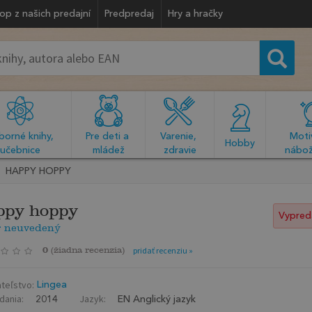
op z našich predajní
Predpredaj
Hry a hračky
orné knihy, 
Pre deti a 
Varenie, 
Motiv
  Hobby  
učebnice
mládež
zdravie
nábož
HAPPY HOPPY
ppy hoppy
Vypred
r neuvedený
0
(
žiadna recenzia
)
pridať recenziu »
teľstvo:
Lingea
dania:
Jazyk:
2014
EN Anglický jazyk