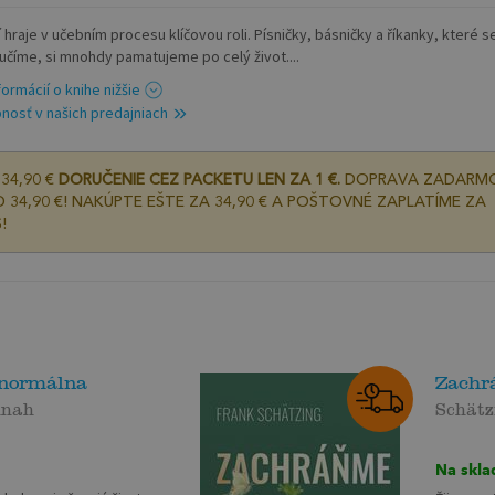
 hraje v učebním procesu klíčovou roli. Písničky, básničky a říkanky, které s
aučíme, si mnohdy pamatujeme po celý život....
formácií o knihe nižšie
nosť v našich predajniach
34,90 €
DORUČENIE CEZ PACKETU LEN ZA 1 €.
DOPRAVA ZADARM
 34,90 €! NAKÚPTE EŠTE ZA 34,90 € A POŠTOVNÉ ZAPLATÍME ZA
!
 normálna
Zachr
nnah
Schätz
Na skla