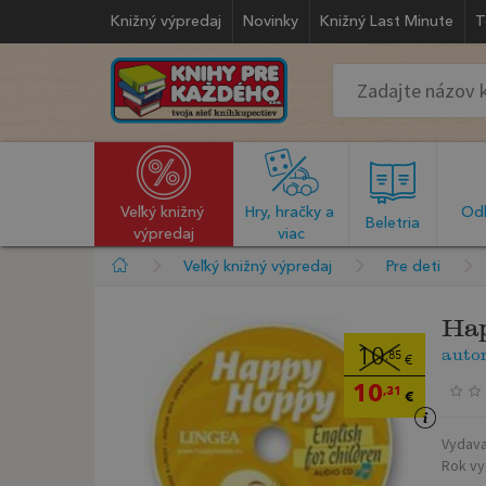
Knižný výpredaj
Novinky
Knižný Last Minute
T
Veľký knižný 
Hry, hračky a 
Odb
  Beletria  
výpredaj
viac
Veľký knižný výpredaj
Pre deti
Ha
auto
10
,85
€
10
,31
€
Vydava
Rok vy