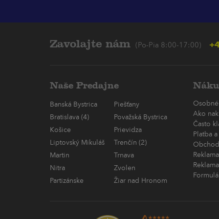
Zavolajte nám
+4
(Po-Pia 8:00-17:00)
Naše Predajne
Náku
Osobné
Banská Bystrica
Piešťany
Ako nak
Bratislava (4)
Považská Bystrica
Často k
Košice
Prievidza
Platba a
Liptovský Mikuláš
Trenčín (2)
Obchod
Reklama
Martin
Trnava
Reklama
Nitra
Zvolen
Formulá
Partizánske
Žiar nad Hronom