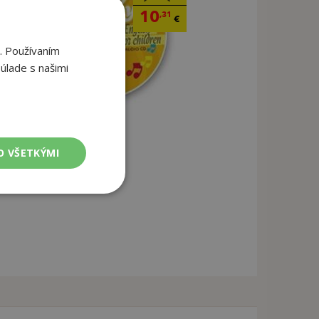
10
,31
€
. Používaním
úlade s našimi
O VŠETKÝMI