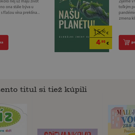
 okolo nej už majú život
Žijeme v 
no ona stále býva u
toľkým p
 fľašou vína preklína...
pandémie
zmena klí
15
,90
€
4
,95
ka
p
€
ento titul si tiež kúpili