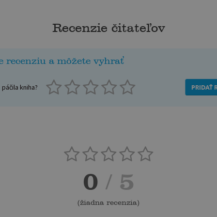
Recenzie čitateľov
e recenziu a môžete vyhrať
páčila kniha?
PRIDAŤ 
0
/ 5
(
žiadna recenzia
)