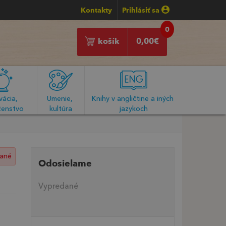
Kontakty
Prihlásiť sa
0
košík
0,00
€
ácia, 
Umenie, 
Knihy v angličtine a iných 
enstvo
kultúra
jazykoch
ané
Odosielame
Vypredané