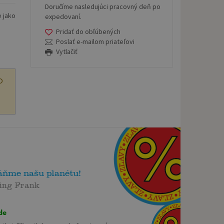
Doručíme nasledujúci pracovný deň po
e jako
expedovaní.
Pridať do obľúbených
Poslať e-mailom priateľovi
Vytlačiť
O
áňme našu planétu!
ing Frank
de