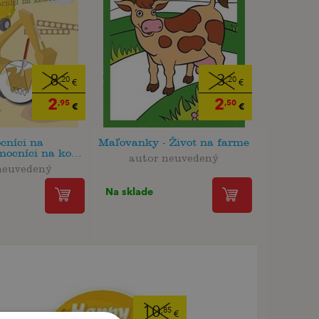
8
3
,20
,20
€
€
2
2
,95
,50
€
€
cníci na
Maľovanky - Život na farme
ocníci na ko...
autor neuvedený
neuvedený
Na sklade
10
,85
€