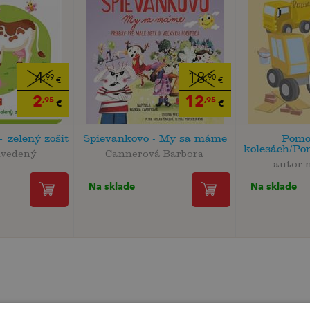
4
18
,99
,90
€
€
2
12
,95
,95
€
€
+ zelený zošit
Spievankovo - My sa máme
Pomo
kolesách/Pom
uvedený
Cannerová Barbora
autor 
Na sklade
Na sklade