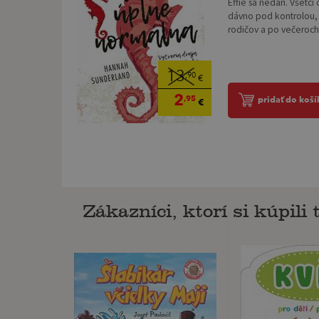
Effie sa nedarí. Všetci
dávno pod kontrolou, 
rodičov a po večeroch s
13
,90
€
2
,95
pridať do koší
€
Zákazníci, ktorí si kúpili t