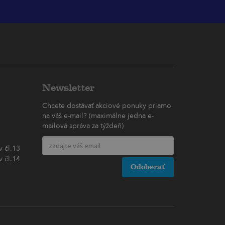
Newsletter
Chcete dostávať akciové ponuky priamo
na váš e-mail? (maximálne jedna e-
mailová správa za týždeň)
 čl.13
 čl.14
Odoberať