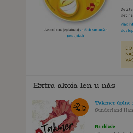
Dětství
děti n
viac in
Uvedená cena je platná aj
v našich kamenných
dostup
predajniach
DO 
NAD
VÁS
Extra akcia len u nás
Takmer úplne
Sunderland Ha
Na sklade