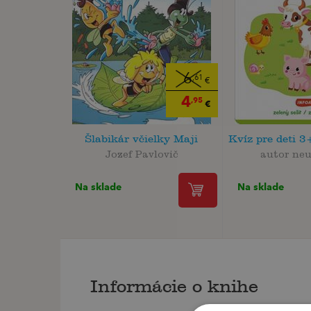
6
,61
€
4
,95
€
Šlabikár včielky Maji
Kvíz pre deti 3
Jozef Pavlovič
autor ne
Na sklade
Na sklade
Informácie o knihe