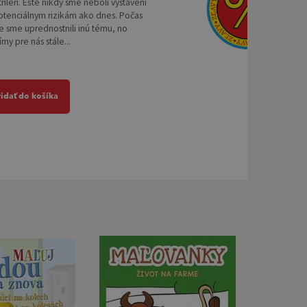
trileri. Ešte nikdy sme neboli vystavení
otenciálnym rizikám ako dnes. Počas
 sme uprednostnili inú tému, no
my pre nás stále...
ridať do košíka