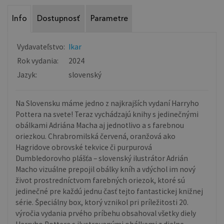
Info
Dostupnosť
Parametre
Vydavateľstvo:
Ikar
Rok vydania:
2024
Jazyk:
slovenský
Na Slovensku máme jedno z najkrajších vydaní Harryho
Pottera na svete! Teraz vychádzajú knihy s jedinečnými
obálkami Adriána Macha aj jednotlivo a s farebnou
oriezkou. Chrabromilská červená, oranžová ako
Hagridove obrovské tekvice či purpurová
Dumbledorovho plášťa – slovenský ilustrátor Adrián
Macho vizuálne prepojil obálky kníh a vdýchol im nový
život prostredníctvom farebných oriezok, ktoré sú
jedinečné pre každú jednu časť tejto fantastickej knižnej
série. Špeciálny box, ktorý vznikol pri príležitosti 20.
výročia vydania prvého príbehu obsahoval všetky diely