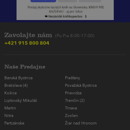
Zavolajte nám
(Po-Pia 8:00-17:00)
+421 915 800 804
Naše Predajne
Banská Bystrica
Piešťany
Bratislava (4)
Považská Bystrica
Košice
Prievidza
Liptovský Mikuláš
Trenčín (2)
Martin
Trnava
Nitra
Zvolen
Partizánske
Žiar nad Hronom