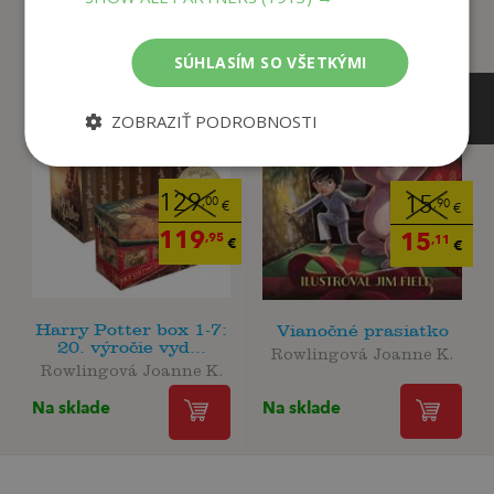
SÚHLASÍM SO VŠETKÝMI
ZOBRAZIŤ PODROBNOSTI
129
15
,00
,90
€
€
119
15
,95
,11
€
€
Harry Potter box 1-7:
Vianočné prasiatko
20. výročie vyd...
Rowlingová Joanne K.
Rowlingová Joanne K.
Na sklade
Na sklade