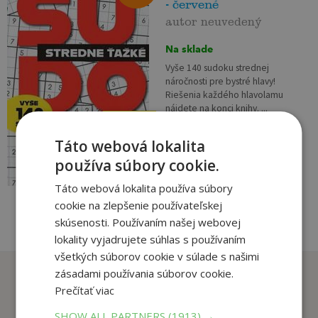
- červené
autor neuvedený
Na sklade
Vyše 140 sudoku strednej
náročnosti pre bystré hlavy!
Riešenia každého hlavolamu
nájdete na konci knihy. ...
4
,95
€
Táto webová lokalita
4
,70
€
používa súbory cookie.
pridať do košíka
Táto webová lokalita používa súbory
cookie na zlepšenie používateľskej
skúsenosti. Používaním našej webovej
lokality vyjadrujete súhlas s používaním
všetkých súborov cookie v súlade s našimi
Zákazníci, ktorí si kúpili
zásadami používania súborov cookie.
Prečítať viac
tento titul si tiež kúpili
SHOW ALL PARTNERS
(1913) →