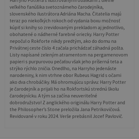
Harryho Pottera s ilustrovanými obálkami z dielne
veľkého fanúšika svetoznámeho čarodejníka,
slovenského ilustrátora Adriána Macha. Čitatelia majú
teraz po niekoľkých rokoch od vydania boxu možnosť
kúpiť si knihy so zrevidovaným prekladom aj jednotlivo,
obohatené o nádherné farebné oriezky. Harry Potter
nepočul o Rokforte nikdy predtým, ako do domu na
Privátnej ceste číslo 4 začala prichádzať záhadná pošta.
Listy napísané zeleným atramentom na pergamenovom
papieri s purpurovou pečaťou však jeho príšerná teta a
strýko rýchlo zničia. Onedlho, na Harryho jedenáste
narodeniny, k nim vtrhne obor Rubeus Hagrid s očami
ako dva chrobáčiky. Má ohromujúcu správu: Harry Potter
je čarodejník a prijali ho na Rokfortskú strednú školu
čarodejnícku. A tým sa začína neuveriteľné
dobrodružstvo! Z anglického originálu Harry Potter and
the Philosopher’s Stone preložila Jana Petrikovičová.
Revidované v roku 2024. Verše prebásnil Jozef Pavlovič.