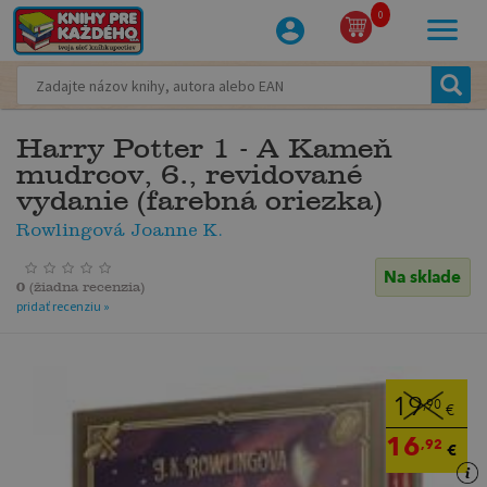
0
Harry Potter 1 - A Kameň
mudrcov, 6., revidované
vydanie (farebná oriezka)
Rowlingová Joanne K.
Na sklade
0
(
žiadna recenzia
)
pridať recenziu »
19
,90
€
16
,92
€