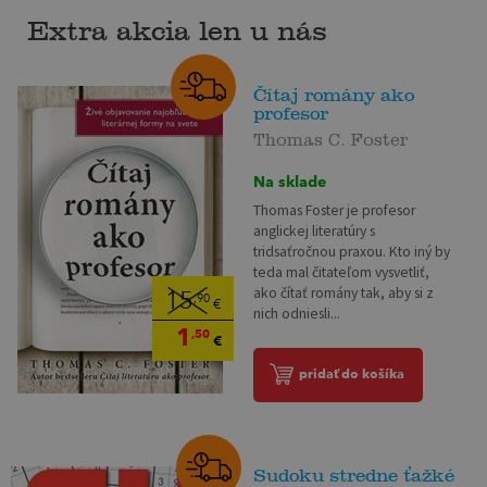
Extra akcia len u nás
Čítaj romány ako
profesor
Thomas C. Foster
Na sklade
Thomas Foster je profesor
anglickej literatúry s
tridsaťročnou praxou. Kto iný by
teda mal čitateľom vysvetliť,
ako čítať romány tak, aby si z
15
,90
€
nich odniesli...
1
,50
€
pridať do košíka
Sudoku stredne ťažké