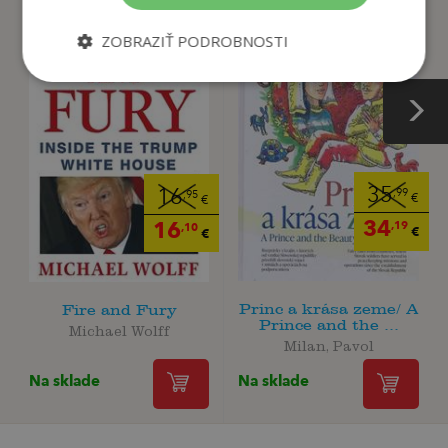
ZOBRAZIŤ PODROBNOSTI
35
16
,99
,95
€
€
34
16
,19
,10
€
€
Princ a krása zeme/ A
Fire and Fury
Prince and the ...
Michael Wolff
Milan, Pavol
Na sklade
Na sklade