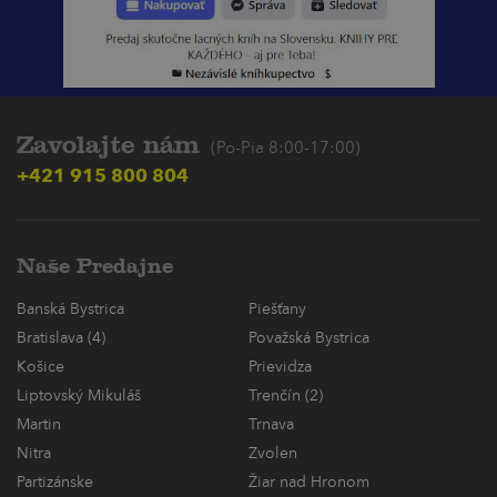
Zavolajte nám
(Po-Pia 8:00-17:00)
+421 915 800 804
Naše Predajne
Banská Bystrica
Piešťany
Bratislava (4)
Považská Bystrica
Košice
Prievidza
Liptovský Mikuláš
Trenčín (2)
Martin
Trnava
Nitra
Zvolen
Partizánske
Žiar nad Hronom