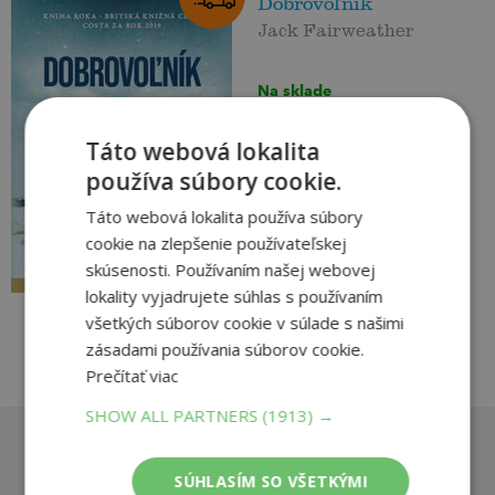
Dobrovoľník
Jack Fairweather
Na sklade
Hodiny pri čítaní ubehli rýchlo,
akoby to bola len chvíľa ...
Táto webová lokalita
príbeh, ktorý si už dávno
používa súbory cookie.
zaslúžil, aby bol dôkladne a
verne vyrozprávaný, čo sa...
17
Táto webová lokalita používa súbory
,90
€
cookie na zlepšenie používateľskej
16
,83
€
skúsenosti. Používaním našej webovej
pridať do košíka
lokality vyjadrujete súhlas s používaním
všetkých súborov cookie v súlade s našimi
zásadami používania súborov cookie.
Prečítať viac
SHOW ALL PARTNERS
(1913) →
Zákazníci, ktorí si kúpili
tento titul si tiež kúpili
SÚHLASÍM SO VŠETKÝMI