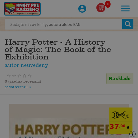
0
Harry Potter - A History
of Magic: The Book of the
Exhibition
autor neuvedený
Na sklade
0
(
žiadna recenzia
)
pridať recenziu »
38
,95
€
37
,00
€