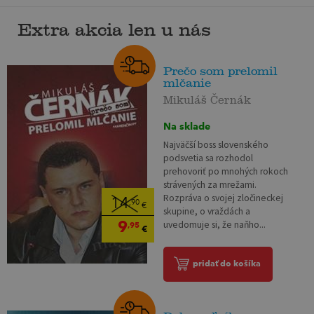
Extra akcia len u nás
Prečo som prelomil
mlčanie
Mikuláš Černák
Na sklade
Najväčší boss slovenského
podsvetia sa rozhodol
prehovoriť po mnohých rokoch
strávených za mrežami.
Rozpráva o svojej zločineckej
14
,90
€
skupine, o vraždách a
9
uvedomuje si, že naňho...
,95
€
pridať do košíka