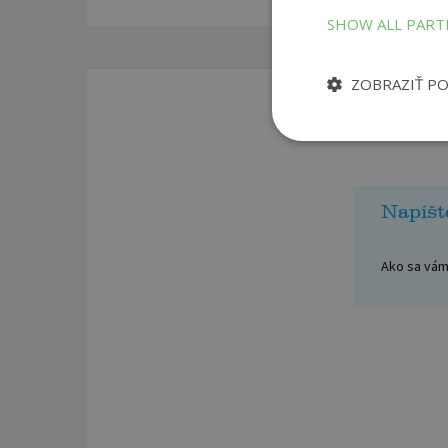
SHOW ALL PAR
ZOBRAZIŤ P
Napíšt
Ako sa vám 