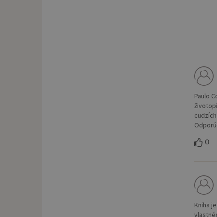
Paulo C
životop
cudzích 
Odporúč
0
Kniha j
vlastné