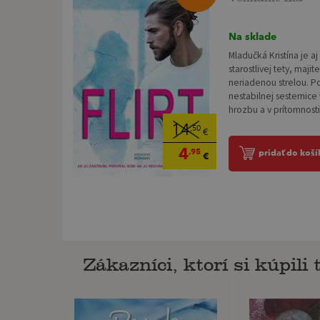
Na sklade
Mladučká Kristína je 
starostlivej tety, maji
neriadenou strelou. P
nestabilnej sesternice
hrozbu a v prítomnosti.
14
,50
€
4
,95
pridať do koší
€
Zákazníci, ktorí si kúpili t