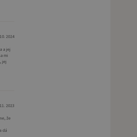
 10. 2024
 a jej
sa mi
 jej
 11. 2023
me, že
a dá