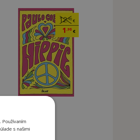
12
,90
€
1
,95
€
. Používaním
úlade s našimi