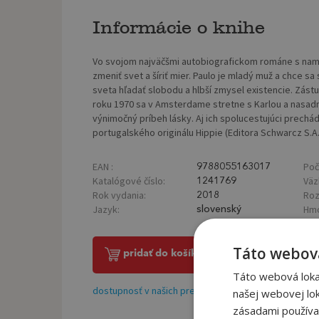
Informácie o knihe
Vo svojom najväčšmi autobiografickom románe s nami 
zmeniť svet a šíriť mier. Paulo je mladý muž a chce sa
sveta hľadať slobodu a hlbší zmysel existencie. Zástu
roku 1970 sa v Amsterdame stretne s Karlou a nasadn
výnimočný príbeh lásky. Aj ich spolucestujúci prech
portugalského originálu Hippie (Editora Schwarcz S.A.
EAN :
Poč
9788055163017
Katalógové číslo:
Väz
1241769
Rok vydania:
Roz
2018
Jazyk:
Hmo
slovenský
Táto webová
pridať do košíka
Táto webová lokal
dostupnosť v našich predajniach
našej webovej lok
zásadami používa