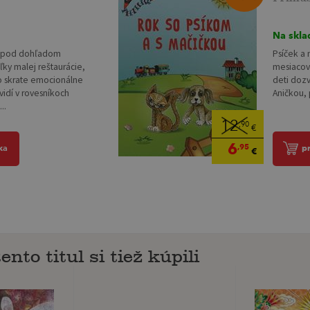
Na skla
aj pod dohľadom
Psíček a 
teľky malej reštaurácie,
mesiacov 
o skrate emocionálne
deti doz
 vidí v rovesníkoch
Aničkou, 
..
12
,90
€
6
,95
ka
p
€
ento titul si tiež kúpili