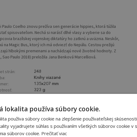
Paulo Coelho znovu prežíva sen generácie hippies, ktorá túžila
 stať spisovateľom. Nechá si narásť dlhé vlasy a vyberie sa do
pcovia brazílskej vojenskej diktatúry ho zatknú a uväznia. Neskôr,
ú na Magic Bus, ktorý ich má odviezť do Nepálu. Cestou prežijú
ádzajú hlbokými premenami a nachádzajú nové životné hodnoty. Z
, Sao Paulo 2018) preložila Jana Benková Marcelliová.
et strán:
248
ba:
Knihy viazané
mer:
135x207 mm
tnosť:
323 g
 lokalita používa súbory cookie.
ita používa súbory cookie na zlepšenie používateľskej skúsenosti
ality vyjadrujete súhlas s používaním všetkých súborov cookie v s
nia súborov cookie.
Prečítať viac