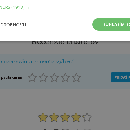
TNERS
(1913) →
ODROBNOSTI
SÚHLASÍM S
Recenzie čitateľov
e recenziu a môžete vyhrať
páčila kniha?
PRIDAŤ 