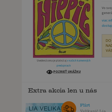
Vo svo
generác
viac in
dostup
DO 
NAD
VÁS
Uvedená cena je platná aj
v našich kamenných
predajniach
POZRIEŤ UKÁŽKU
Extra akcia len u nás
Flirt
Velikanič Lia