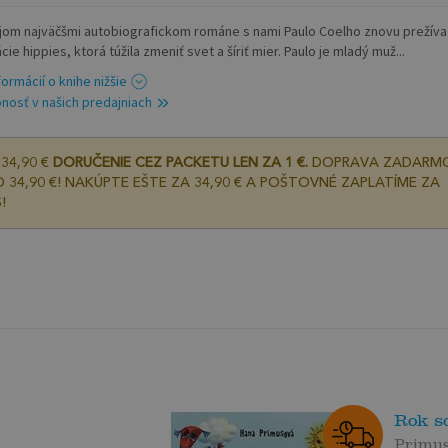
jom najväčšmi autobiografickom románe s nami Paulo Coelho znovu prežíva
ie hippies, ktorá túžila zmeniť svet a šíriť mier. Paulo je mladý muž...
formácií o knihe nižšie
nosť v našich predajniach
34,90 €
DORUČENIE CEZ PACKETU LEN ZA 1 €.
DOPRAVA ZADARM
 34,90 €! NAKÚPTE EŠTE ZA 34,90 € A POŠTOVNÉ ZAPLATÍME ZA
!
Rok s
Primu