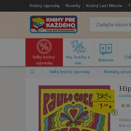
Knižný výpredaj
Novinky
Knižný Last Minute
T
Veľký knižný 
Hry, hračky a 
Odb
  Beletria  
výpredaj
viac
Veľký knižný výpredaj
Romány, povie
Hip
Coel
12
,90
€
1
,95
€
Vydava
Rok vy