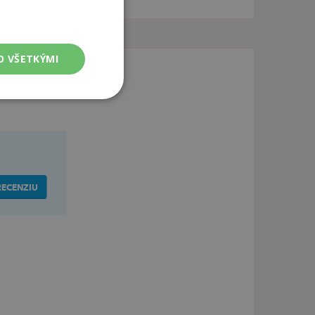
O VŠETKÝMI
RECENZIU