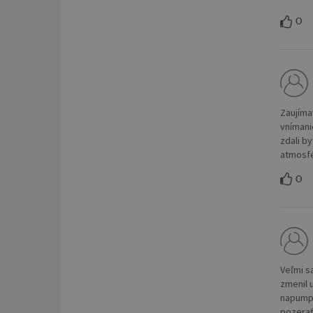
0
Zaujímav
vnímani
zdali b
atmosfé
0
Veľmi s
zmenil u
napumpo
pozerať