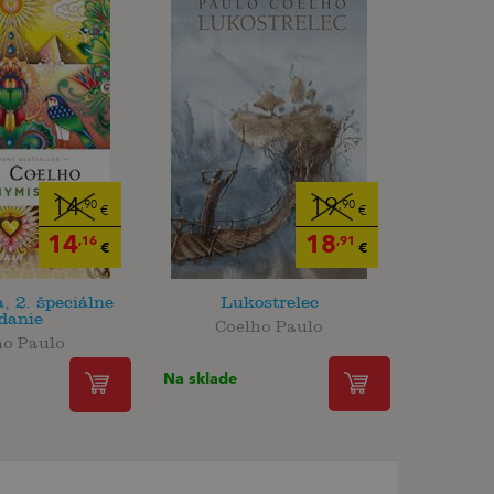
14
19
,90
,90
€
€
14
18
,16
,91
€
€
, 2. špeciálne
Lukostrelec
danie
Coelho Paulo
ho Paulo
Na sklade