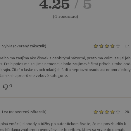
4.25
/ 5
(
4 recenzie
)
Sylvia (overený zákazník)
17.
oelho ma zaujíma ako človek s osobitými názormi, preto ma veľmi zaujal jeh
is. Éra hippies ma zaujíma nemenej a bolo zaujímavé čítať príbeh z toho obd
krajín. Čítať o láske dvoch mladých ľudí a nepriazni osudu asi neomrzí nikdy
am knihu pre rôzne vekové kategórie.
0
Lea (neoverený zákazník)
28.
e plná emócií, slobody a túžby po autentickom živote, čo ma povzbudilo k
mu hľadaniu vnútornej rovnováhy. Je to príbeh, ktorý sa vryje do pamäti.