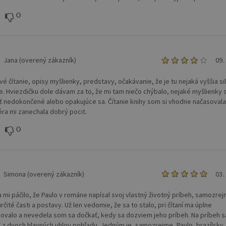
0
Jana (overený zákazník)
09.
é čítanie, opisy myšlienky, predstavy, očakávanie, že je tu nejaká vyššia sila
e. Hviezdičku dole dávam za to, že mi tam niečo chýbalo, nejaké myšlienky 
yť nedokončené alebo opakujúce sa. Čítanie knihy som si vhodne načasovala,
ra mi zanechala dobrý pocit.
0
Simona (overený zákazník)
03.
a mi páčilo, že Paulo v románe napísal svoj vlastný životný príbeh, samozrej
rčité časti a postavy. Už len vedomie, že sa to stalo, pri čítaní ma úplne
valo a nevedela som sa dočkať, kedy sa dozviem jeho príbeh. Na príbeh s
 z dvoch hlavných uhlov pohľadu. Jedným je, samozrejme, Paulo, brazílsky