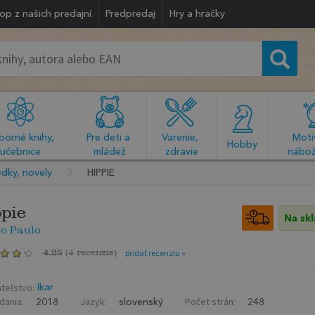
op z našich predajní
Predpredaj
Hry a hračky
orné knihy, 
Pre deti a 
Varenie, 
Motiv
  Hobby  
učebnice
mládež
zdravie
nábož
dky, novely
HIPPIE
pie
Na sk
ho Paulo
4.25
(
4 recenzie
)
pridať recenziu »
teľstvo:
Ikar
dania:
Jazyk:
Počet strán:
2018
slovenský
248