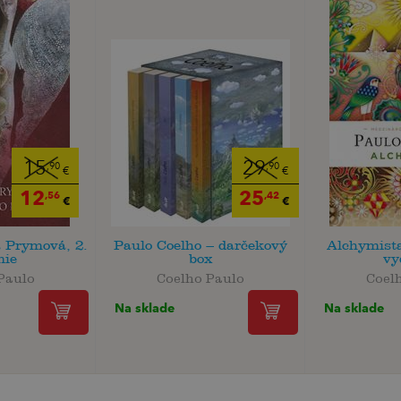
15
29
,90
,90
€
€
12
25
,56
,42
€
€
 Prymová, 2.
Paulo Coelho – darčekový
Alchymista
nie
box
vy
Paulo
Coelho Paulo
Coel
Na sklade
Na sklade