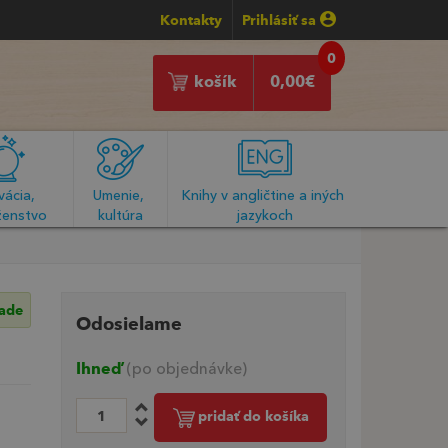
Kontakty
Prihlásiť sa
0
košík
0,00
€
ácia, 
Umenie, 
Knihy v angličtine a iných 
enstvo
kultúra
jazykoch
lade
Odosielame
Ihneď
(po objednávke)
pridať do košíka