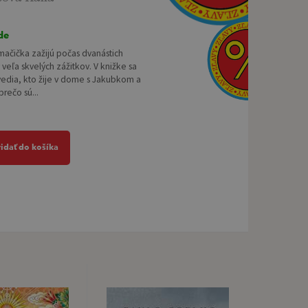
de
mačička zažijú počas dvanástich
veľa skvelých zážitkov. V knižke sa
vedia, kto žije v dome s Jakubkom a
prečo sú...
ridať do košíka