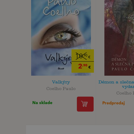
10
,90
€
2
,90
€
Valkýry
Démon a slečna
vyda
Coelho Paulo
Coelho 
Na sklade
Predpredaj