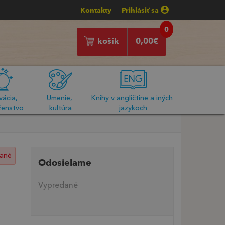
Kontakty
Prihlásiť sa
0
košík
0,00
€
ácia, 
Umenie, 
Knihy v angličtine a iných 
enstvo
kultúra
jazykoch
ané
Odosielame
Vypredané