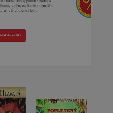
od 3 rokov. Hrejivý príbeh o nádeji a
ičnosti, ideálny na čítanie s najmilšími
to zimy Snehová víla letí...
ridať do košíka