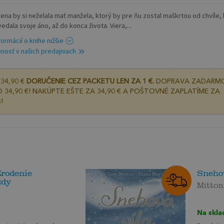
žena by si neželala mať manžela, ktorý by pre ňu zostal maškrtou od chvíle,
dala svoje áno, až do konca života. Viera,...
formácií o knihe nižšie
nosť v našich predajniach
34,90 €
DORUČENIE CEZ PACKETU LEN ZA 1 €.
DOPRAVA ZADARM
 34,90 €! NAKÚPTE EŠTE ZA 34,90 € A POŠTOVNÉ ZAPLATÍME ZA
!
Zrodenie
Sneho
zdy
Mitton
Na skla