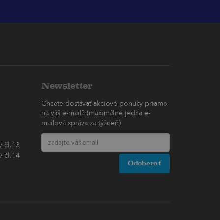
Newsletter
Chcete dostávať akciové ponuky priamo
na váš e-mail? (maximálne jedna e-
mailová správa za týždeň)
 čl.13
 čl.14
Odoberať