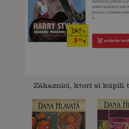
Výnimočný príbeh o um
nielen hudobný svet.
prvý raz zúčastnil kon
v...
16
,90
€
3
,95
pridať do koší
€
Zákazníci, ktorí si kúpili t