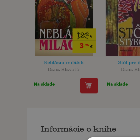
12
,90
€
3
,95
€
Neblázni miláčik
Stôl pre 
Dana Hlavatá
Dana Hl
Na sklade
Na sklade
Informácie o knihe