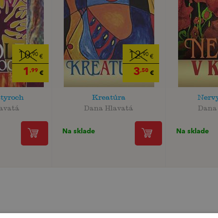
10
12
,90
,90
€
€
1
3
,99
,50
€
€
štyroch
Kreatúra
Nervy
avatá
Dana Hlavatá
Dana
Na sklade
Na sklade