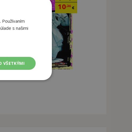
10
,36
€
. Používaním
úlade s našimi
O VŠETKÝMI