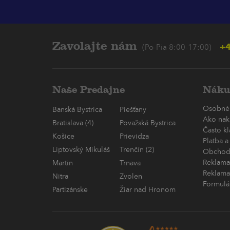
Zavolajte nám
+4
(Po-Pia 8:00-17:00)
Naše Predajne
Náku
Osobné
Banská Bystrica
Piešťany
Ako nak
Bratislava (4)
Považská Bystrica
Často k
Košice
Prievidza
Platba a
Liptovský Mikuláš
Trenčín (2)
Obchod
Reklama
Martin
Trnava
Reklama
Nitra
Zvolen
Formulá
Partizánske
Žiar nad Hronom