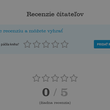
Recenzie čitateľov
e recenziu a môžete vyhrať
páčila kniha?
PRIDAŤ 
0
/ 5
(
žiadna recenzia
)