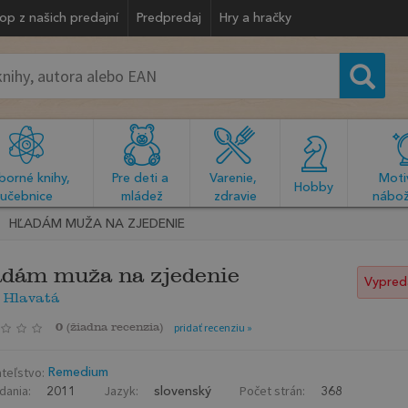
op z našich predajní
Predpredaj
Hry a hračky
orné knihy, 
Pre deti a 
Varenie, 
Motiv
  Hobby  
učebnice
mládež
zdravie
nábož
HĽADÁM MUŽA NA ZJEDENIE
dám muža na zjedenie
Vypred
 Hlavatá
0
(
žiadna recenzia
)
pridať recenziu »
teľstvo:
Remedium
dania:
Jazyk:
Počet strán:
2011
slovenský
368