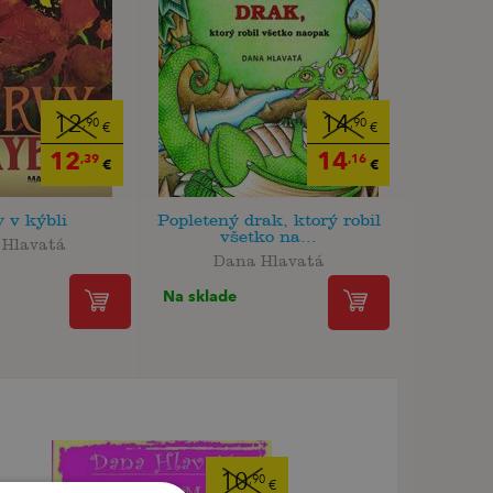
12
14
,90
,90
€
€
12
14
,39
,16
€
€
 v kýbli
Popletený drak, ktorý robil
všetko na...
 Hlavatá
Dana Hlavatá
Na sklade
10
,90
€