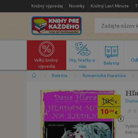
Knižný výpredaj
Novinky
Knižný Last Minute
T
Veľký knižný 
Hry, hračky a 
Odb
  Beletria  
výpredaj
viac
Beletria
Romantická literatúra
Hľa
Dana
10
,90
€
10
,36
€
Vydava
Rok vy