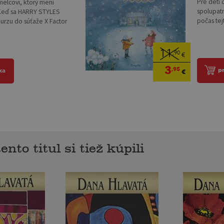
Pre deti 
elcovi, ktorý mení
spolupatr
 Keď sa HARRY STYLES
počas tej
kurzu do súťaže X Factor
11
,90
€
3
,95
p
ka
€
ento titul si tiež kúpili