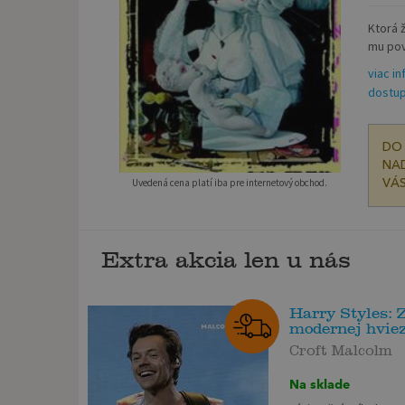
Ktorá 
mu pove
viac in
dostup
DO 
NAD
Uvedená cena platí iba pre internetový obchod.
VÁS
Extra akcia len u nás
Harry Styles: 
modernej hvie
Croft Malcolm
Na sklade