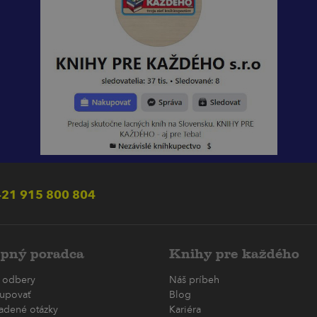
21 915 800 804
pný poradca
Knihy pre každého
 odbery
Náš príbeh
upovať
Blog
ladené otázky
Kariéra