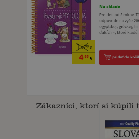
Na sklade
Pre deti od 3 rokov. T
odpovede na vyše 200
egyptskej, gréckej, hin
ďalších –, ktoré kladú..
15
,90
€
4
,95
pridať do koší
€
Zákazníci, ktorí si kúpili t