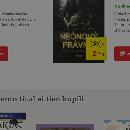
Na skla
áto kniha prináša
Peňazí je
 otázok o mytológii –
menej, p
duistickej, vikinskej a
Theodore 
.
štandard.
9
,90
€
2
,95
ka
p
€
ento titul si tiež kúpili