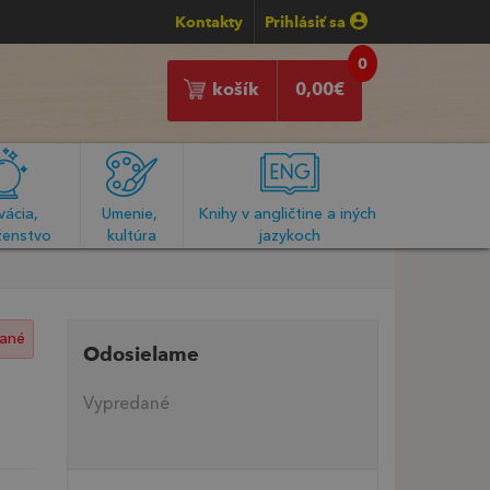
Kontakty
Prihlásiť sa
0
košík
0,00
€
ácia, 
Umenie, 
Knihy v angličtine a iných 
enstvo
kultúra
jazykoch
ané
Odosielame
Vypredané