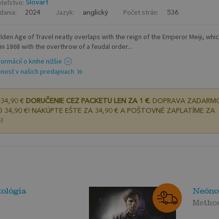
teľstvo:
Slovart
dania:
Jazyk:
Počet strán:
2024
anglický
536
lden Age of Travel neatly overlaps with the reign of the Emperor Meiji, whi
in 1868 with the overthrow of a feudal order...
formácií o knihe nižšie
nosť v našich predajniach
34,90 €
DORUČENIE CEZ PACKETU LEN ZA 1 €.
DOPRAVA ZADARM
 34,90 €! NAKÚPTE EŠTE ZA 34,90 € A POŠTOVNÉ ZAPLATÍME ZA
!
ológia
Neóno
Methos