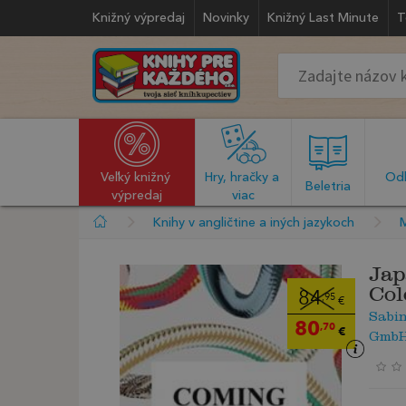
Knižný výpredaj
Novinky
Knižný Last Minute
T
Veľký knižný 
Hry, hračky a 
Odb
  Beletria  
výpredaj
viac
Knihy v angličtine a iných jazykoch
Jap
Col
84
,95
€
Sabin
80
,70
€
Gmb