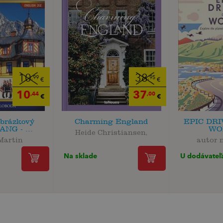
10
38
,99
,95
€
€
10
37
,44
,00
€
€
obrázkový
Charming England
EPIC DRI
ANG - ...
WO
Heide Christiansen,
Martin
autor 
Na sklade
U dodávateľ