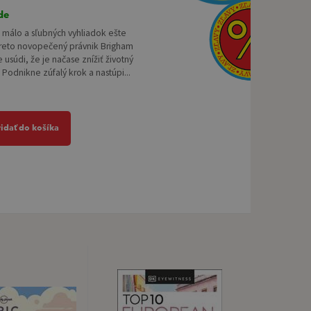
de
 málo a sľubných vyhliadok ešte
reto novopečený právnik Brigham
usúdi, že je načase znížiť životný
 Podnikne zúfalý krok a nastúpi...
ridať do košíka