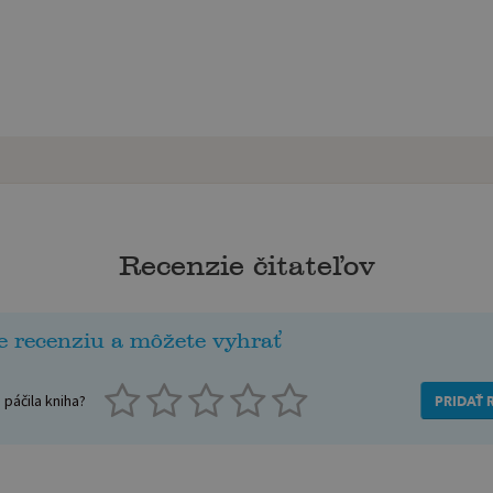
Recenzie čitateľov
e recenziu a môžete vyhrať
páčila kniha?
PRIDAŤ 