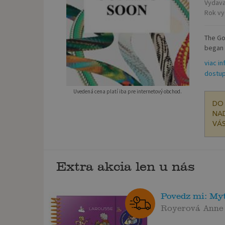
Vydava
Rok vy
The Go
began 
viac in
dostup
Uvedená cena platí iba pre internetový obchod.
DO 
NAD
VÁS
Extra akcia len u nás
Povedz mi: Myt
Royerová Anne