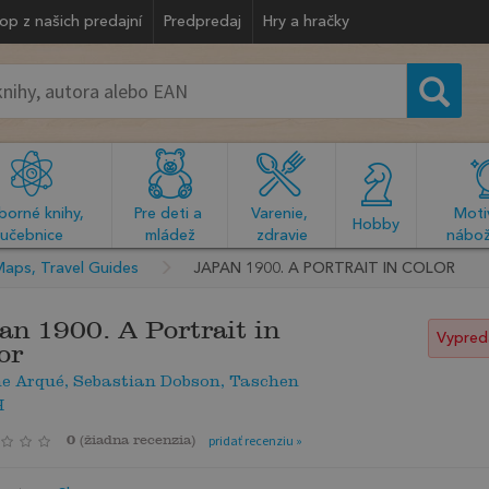
op z našich predajní
Predpredaj
Hry a hračky
orné knihy, 
Pre deti a 
Varenie, 
Motiv
  Hobby  
učebnice
mládež
zdravie
nábož
Maps, Travel Guides
JAPAN 1900. A PORTRAIT IN COLOR
an 1900. A Portrait in
Vypred
or
e Arqué, Sebastian Dobson, Taschen
H
0
(
žiadna recenzia
)
pridať recenziu »