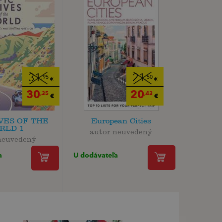
31
21
,95
,50
€
€
30
20
,35
,43
€
€
VES OF THE
European Cities
RLD 1
autor neuvedený
neuvedený
U dodávateľa
a