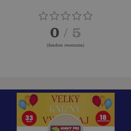
0
/ 5
(
žiadna recenzia
)