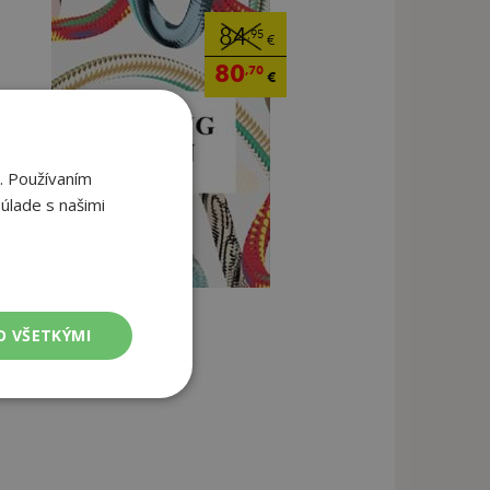
84
,95
€
80
,70
€
. Používaním
úlade s našimi
O VŠETKÝMI