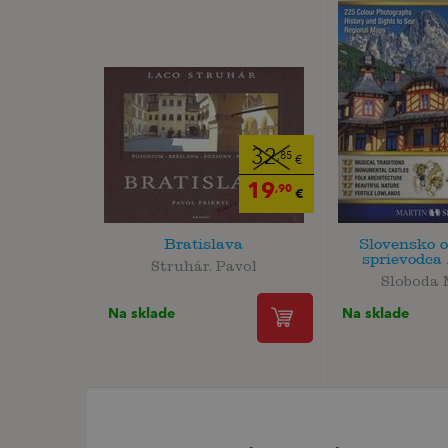
32
,85
€
19
,90
€
Bratislava
Slovensko 
sprievodca 
Struhár, Pavol
Sloboda 
Na sklade
Na sklade