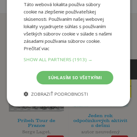
Táto webová lokalita používa súbory
cookie na zlepšenie používateľskej
skúsenosti. Používaním našej webovej
Zákazníci, ktorí si kúpili
lokality vyjadrujete súhlas s používaním
tento titul si tiež kúpili
všetkých súborov cookie v súlade s našimi
zásadami používania súborov cookie.
Prečítať viac
SHOW ALL PARTNERS
(1913) →
SÚHLASÍM SO VŠETKÝMI
14
,90
€
16
,95
€
6
,99
€
ZOBRAZIŤ PODROBNOSTI
7
,95
€
Jeden rok
Príbeh Tour de
odpočinkových aktivít
France
s deťmi
Serge Laget,
autor neuvedený