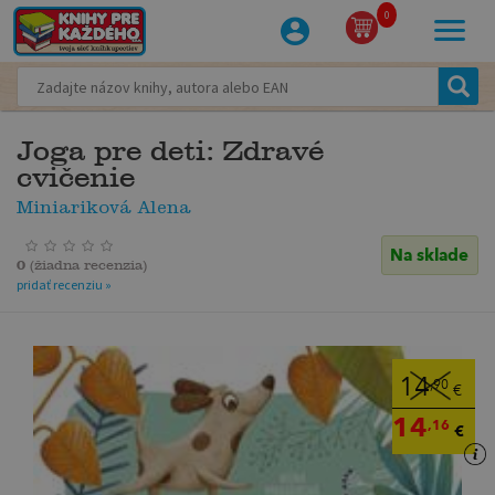
0
Joga pre deti: Zdravé
cvičenie
Miniariková Alena
Na sklade
0
(
žiadna recenzia
)
pridať recenziu »
14
,90
€
14
,16
€