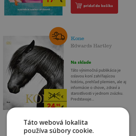
€
pridať do košíka
Kone
Edwards Hartley
Na sklade
Táto výnimočná publikácia je
oslavou koní zahŕňajúcou
históriu, prehľad plemien, ale aj
informácie o chove, zdraví a
starostlivosti v jednom zväzku.
34
,90
€
Predstavuje...
24
,95
€
pridať do košíka
Táto webová lokalita
používa súbory cookie.