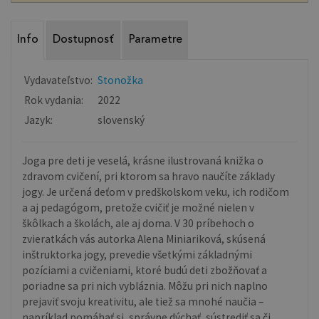
Info
Dostupnosť
Parametre
Vydavateľstvo:
Stonožka
Rok vydania:
2022
Jazyk:
slovenský
Joga pre deti je veselá, krásne ilustrovaná knižka o
zdravom cvičení, pri ktorom sa hravo naučíte základy
jogy. Je určená deťom v predškolskom veku, ich rodičom
a aj pedagógom, pretože cvičiť je možné nielen v
škôlkach a školách, ale aj doma. V 30 príbehoch o
zvieratkách vás autorka Alena Miniariková, skúsená
inštruktorka jogy, prevedie všetkými základnými
pozíciami a cvičeniami, ktoré budú deti zbožňovať a
poriadne sa pri nich vybláznia. Môžu pri nich naplno
prejaviť svoju kreativitu, ale tiež sa mnohé naučia –
napríklad pomáhať si, správne dýchať, sústrediť sa či