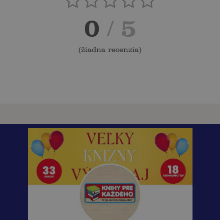
0
/ 5
(
žiadna recenzia
)