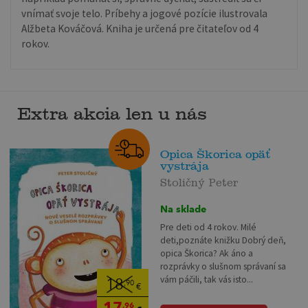
vnímať svoje telo. Príbehy a jogové pozície ilustrovala
Alžbeta Kováčová. Kniha je určená pre čitateľov od 4
rokov.
Extra akcia len u nás
Opica Škorica opäť
vystrája
Stoličný Peter
Na sklade
Pre deti od 4 rokov. Milé
deti,poznáte knižku Dobrý deň,
opica Škorica? Ak áno a
rozprávky o slušnom správaní sa
vám páčili, tak vás isto...
18
,90
€
17
,96