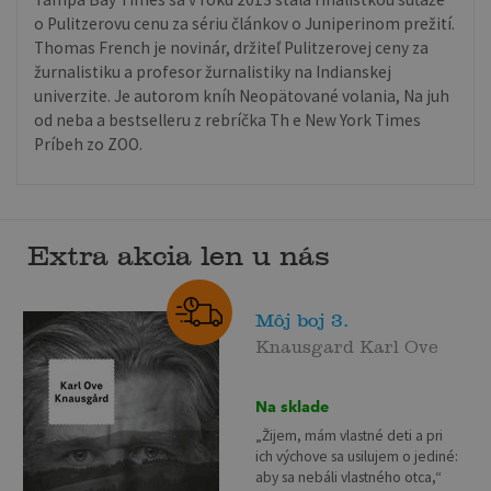
o Pulitzerovu cenu za sériu článkov o Juniperinom prežití.
Thomas French je novinár, držiteľ Pulitzerovej ceny za
žurnalistiku a profesor žurnalistiky na Indianskej
univerzite. Je autorom kníh Neopätované volania, Na juh
od neba a bestselleru z rebríčka Th e New York Times
Príbeh zo ZOO.
Extra akcia len u nás
Môj boj 3.
Knausgard Karl Ove
Na sklade
„Žijem, mám vlastné deti a pri
ich výchove sa usilujem o jediné:
aby sa nebáli vlastného otca,“