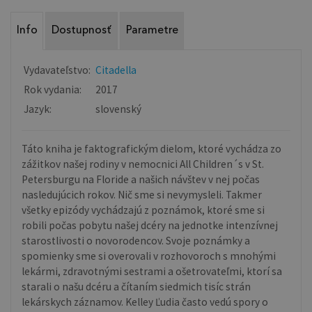
Info
Dostupnosť
Parametre
Vydavateľstvo:
Citadella
Rok vydania:
2017
Jazyk:
slovenský
Táto kniha je faktografickým dielom, ktoré vychádza zo
zážitkov našej rodiny v nemocnici All Children´s v St.
Petersburgu na Floride a našich návštev v nej počas
nasledujúcich rokov. Nič sme si nevymysleli. Takmer
všetky epizódy vychádzajú z poznámok, ktoré sme si
robili počas pobytu našej dcéry na jednotke intenzívnej
starostlivosti o novorodencov. Svoje poznámky a
spomienky sme si overovali v rozhovoroch s mnohými
lekármi, zdravotnými sestrami a ošetrovateľmi, ktorí sa
starali o našu dcéru a čítaním siedmich tisíc strán
lekárskych záznamov. Kelley Ľudia často vedú spory o