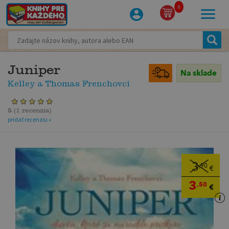
0
Juniper
Na sklade
Kelley a Thomas Frenchovci
5
(
1 recenzia
)
pridať recenziu »
3
,90
€
3
,50
€