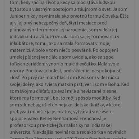
tom, kedy začína život a kedy sa plod stáva ľudskou
bytosťou s vlastným postojom a záujmom o svet. Ja som
Juniper nikdy nevnímala ako prvotnú formu človeka. Ešte
aj v jej prvý nebezpečný deň, štyri mesiace pred
plánovaným termínom jej narodenia, som videla jej
individualitu a vôľu. Prizerala som sa jej formovaniu v
inkubátore, tomu, ako sa mala formovať v mojej
maternici. A bolo v tom niečo posvätné. Po odpojení
umelej pľúcnej ventilácie som uvidela, ako sa spod
toľkých zariadení vynorilo malé dievčatko. Mala svoje
názory. Pociťovala bolesť, podráždenie, nespokojnosť,
zlosť. Po prvý raz mala hlas. Tom Keď som videl rúčku
svojej dcéry, ako zviera matkin prst, veril som v Boha. Keď
som svojmu dieťaťu spieval milé a neviazané piesne,
ktoré ma formovali, bol to môj spôsob modlitby. Keď
som s Junebug ušiel do nejakej detskej knižky, v ktorej
prebývali mladšie ja jej bratov, vytvárali sme všetci
spoločenstvo. Kelley Benhamová Frenchová je
profesorkou praktickej žurnalistiky na Indianskej
univerzite. Niekdajšia novinárka a redaktorka v novinách
Tampa Bay Times sa v roku 2013 stala finalistkou súťaže