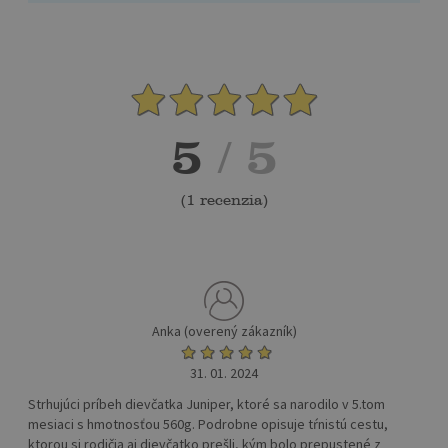
5
/ 5
(
1 recenzia
)
Anka (overený zákazník)
31. 01. 2024
Strhujúci príbeh dievčatka Juniper, ktoré sa narodilo v 5.tom
mesiaci s hmotnosťou 560g. Podrobne opisuje tŕnistú cestu,
ktorou si rodičia aj dievčatko prešli, kým bolo prepustené z