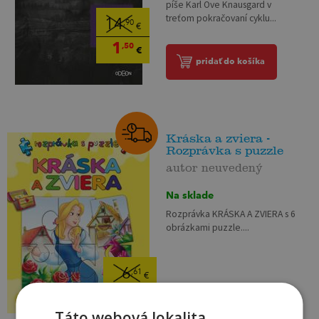
píše Karl Ove Knausgard v
treťom pokračovaní cyklu...
14
,90
€
1
,50
€
pridať do košíka
Kráska a zviera -
Rozprávka s puzzle
autor neuvedený
Na sklade
Rozprávka KRÁSKA A ZVIERA s 6
obrázkami puzzle....
6
,61
€
2
,95
€
pridať do košíka
Táto webová lokalita