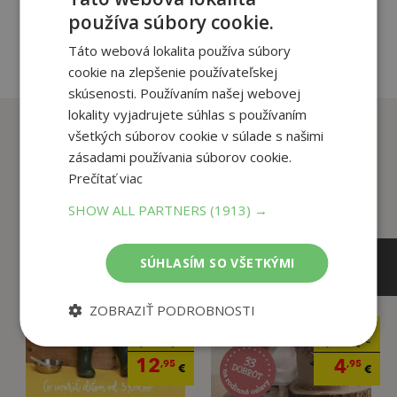
používa súbory cookie.
Táto webová lokalita používa súbory
cookie na zlepšenie používateľskej
skúsenosti. Používaním našej webovej
lokality vyjadrujete súhlas s používaním
Zákazníci, ktorí si kúpili
všetkých súborov cookie v súlade s našimi
tento titul si tiež kúpili
zásadami používania súborov cookie.
Prečítať viac
SHOW ALL PARTNERS
(1913) →
SÚHLASÍM SO VŠETKÝMI
ZOBRAZIŤ PODROBNOSTI
13
15
,61
,65
€
€
12
4
,95
,95
€
€