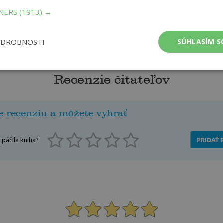
TNERS
(1913) →
ODROBNOSTI
SÚHLASÍM S
Recenzie čitateľov
e recenziu a môžete vyhrať
páčila kniha?
PRIDAŤ 