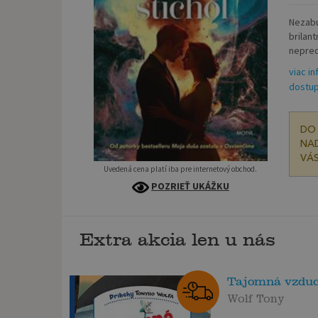
Nezabu
brilan
nepred
viac in
dostup
DO 
NAD
VÁS
Uvedená cena platí iba pre internetový obchod.
POZRIEŤ UKÁŽKU
Extra akcia len u nás
Tajomná vzdu
Wolf Tony