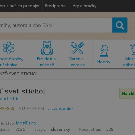
op z našich predajní
Predpredaj
Hry a hračky
orné knihy, 
Pre deti a 
Varenie, 
Motiv
  Hobby  
učebnice
mládež
zdravie
nábož
KEĎ SVET STÍCHOL
 svet stíchol
Na sk
od Ellie
5
(
1 recenzia
)
pridať recenziu »
teľstvo:
Motýľ s.r.o.
dania:
Jazyk:
Počet strán:
2025
slovenský
328