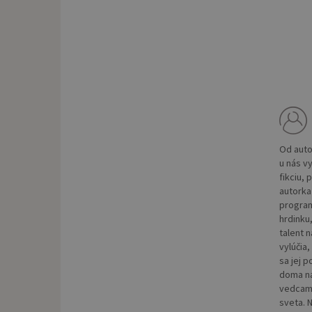
Od auto
u nás vy
fikciu,
autorka
program
hrdinku
talent 
vylúčia
sa jej 
doma na
vedcami
sveta. 