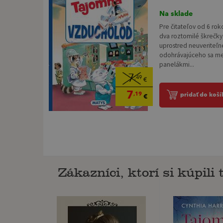
Na sklade
Pre čitateľov od 6 ro
dva roztomilé škrečky
uprostred neuveriteľ
odohrávajúceho sa m
panelákmi...
7
,49
€
7
,19
pridať do koší
€
Zákazníci, ktorí si kúpili t