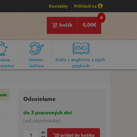
Kontakty
Prihlásiť sa
0
košík
0,00
€
ácia, 
Umenie, 
Knihy v angličtine a iných 
enstvo
kultúra
jazykoch
lade
Odosielame
do 3 pracovných dní
(od objednávky)
pridať do košíka