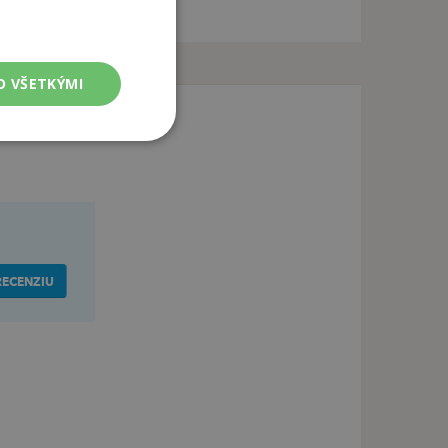
O VŠETKÝMI
RECENZIU