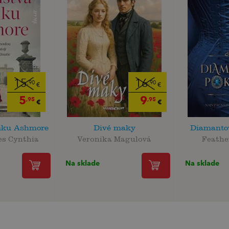
15
16
,90
,90
€
€
5
9
,95
,95
€
€
mku Ashmore
Divé maky
Diamanto
es Cynthia
Veronika Magulová
Feathe
Na sklade
Na sklade