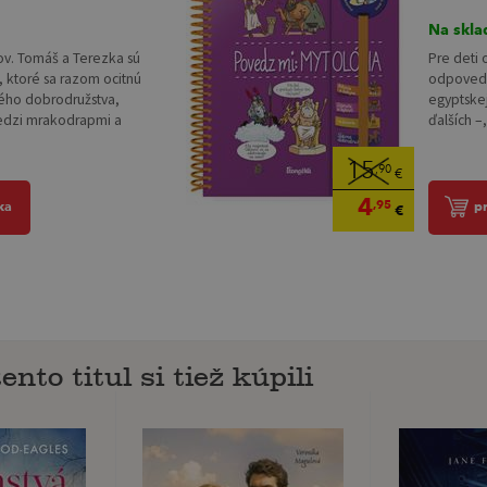
Na skla
kov. Tomáš a Terezka sú
Pre deti 
, ktoré sa razom ocitnú
odpovede
ného dobrodružstva,
egyptskej
edzi mrakodrapmi a
ďalších –,
15
,90
€
4
,95
ka
p
€
ento titul si tiež kúpili