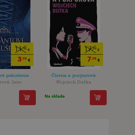
11
17
,90
,99
€
€
3
7
,95
,95
€
€
vé pokušenie
Čierna a purpurová
rová Jane
Wojciech Dutka
Na sklade