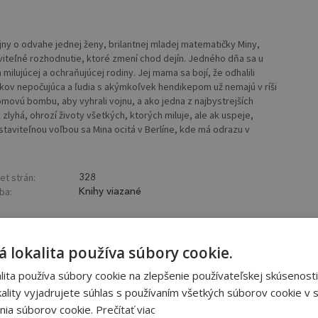
y o odvahe jednej ženy, brilantnej mladej matematičky Miny,
viteľné rozhodnutie, ktoré zmení chod dejín. Jedného dňa sa u
 milujúcej a ochraňujúcej rodiny. Jej mama sa bojí, že odhalili
rokov nepočujúca a ľudia s akýmkoľvek hendikepom už nemajú v ríši
ómovú bombu, aby vyhrali vojnu, a ako jedna z najbystrejších
lyhá, ohrozí životy všetkých, ktorých miluje, ale ak uspeje,
taviteľnou voľbou sa Mina ocitá v Berlíne, kde má odrazu v
et strán:
328
ba:
Knihy viazané
 lokalita používa súbory cookie.
ita používa súbory cookie na zlepšenie používateľskej skúsenosti
ality vyjadrujete súhlas s používaním všetkých súborov cookie v s
nia súborov cookie.
Prečítať viac