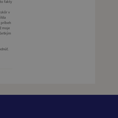
eto fakty
 skôr v
tila
 príbeh
ež moje
všetkým
udnúť.