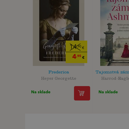
14
,90
€
4
,95
€
Frederica
Tajomstvá zá
Heyer Georgette
Harrod-Eagl
Na sklade
Na sklade