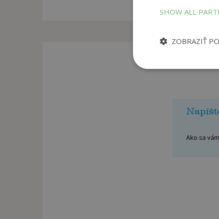
SHOW ALL PAR
ZOBRAZIŤ P
Napíšt
Ako sa vám 