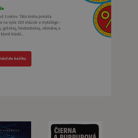
de
od 3 rokov. Táto kniha prináša
 na vyše 200 otázok o mytológii –
, gréckej, hinduistickej, vikinskej a
 ktoré kladú...
ridať do košíka