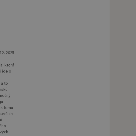
 12. 2025
a, ktorá
i ide o
a
 a to
nskú
imočný
ju
ek tomu
 keď ich
i
lého
ových