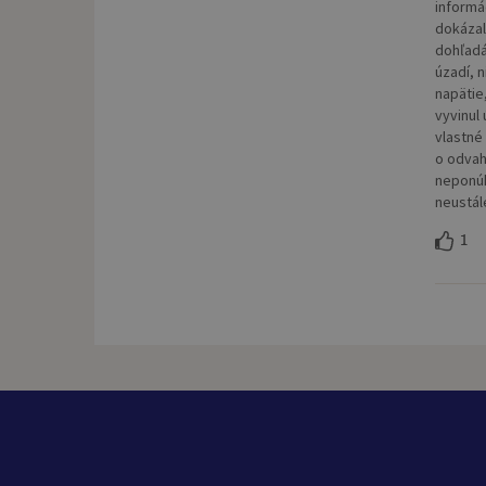
informác
dokázal
dohľadá
úzadí, n
napätie
vyvinul
vlastné
o odvah
neponúk
neustál
1