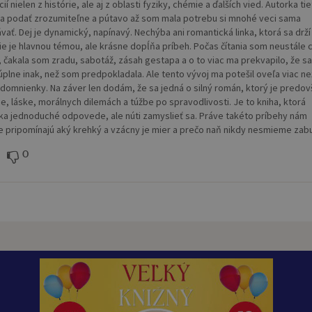
ií nielen z histórie, ale aj z oblasti fyziky, chémie a ďalších vied. Autorka ti
a podať zrozumiteľne a pútavo až som mala potrebu si mnohé veci sama
vať. Dej je dynamický, napínavý. Nechýba ani romantická linka, ktorá sa drží
ie je hlavnou témou, ale krásne dopĺňa príbeh. Počas čítania som neustále cí
, čakala som zradu, sabotáž, zásah gestapa a o to viac ma prekvapilo, že sa
 úplne inak, než som predpokladala. Ale tento vývoj ma potešil oveľa viac n
 domnienky. Na záver len dodám, že sa jedná o silný román, ktorý je predo
e, láske, morálnych dilemách a túžbe po spravodlivosti. Je to kniha, ktorá
a jednoduché odpovede, ale núti zamyslieť sa. Práve takéto príbehy nám
e pripomínajú aký krehký a vzácny je mier a prečo naň nikdy nesmieme zab
0