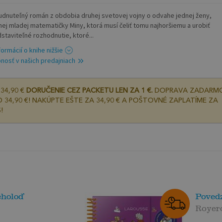
dnuteľný román z obdobia druhej svetovej vojny o odvahe jednej ženy,
tnej mladej matematičky Miny, ktorá musí čeliť tomu najhoršiemu a urobiť
staviteľné rozhodnutie, ktoré...
formácií o knihe nižšie
nosť v našich predajniach
34,90 €
DORUČENIE CEZ PACKETU LEN ZA 1 €.
DOPRAVA ZADARM
 34,90 €! NAKÚPTE EŠTE ZA 34,90 € A POŠTOVNÉ ZAPLATÍME ZA
!
choloď
Poved
Royer