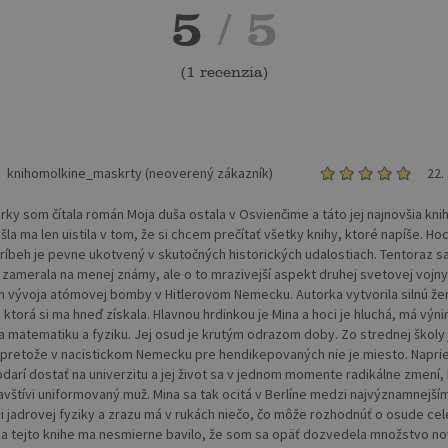
5
/ 5
(
1 recenzia
)
knihomolkine_maskrty (neoverený zákazník)
22.
rky som čítala román Moja duša ostala v Osvienčime a táto jej najnovšia knih
šla ma len uistila v tom, že si chcem prečítať všetky knihy, ktoré napíše. Hoc
 príbeh je pevne ukotvený v skutočných historických udalostiach. Tentoraz s
 zamerala na menej známy, ale o to mrazivejší aspekt druhej svetovej vojny
 vývoja atómovej bomby v Hitlerovom Nemecku. Autorka vytvorila silnú že
, ktorá si ma hneď získala. Hlavnou hrdinkou je Mina a hoci je hluchá, má výn
na matematiku a fyziku. Jej osud je krutým odrazom doby. Zo strednej školy 
, pretože v nacistickom Nemecku pre hendikepovaných nie je miesto. Napri
podarí dostať na univerzitu a jej život sa v jednom momente radikálne zmení,
vštívi uniformovaný muž. Mina sa tak ocitá v Berlíne medzi najvýznamnejším
 jadrovej fyziky a zrazu má v rukách niečo, čo môže rozhodnúť o osude ce
Na tejto knihe ma nesmierne bavilo, že som sa opäť dozvedela množstvo n