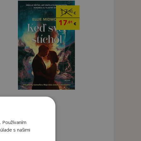
17
,90
€
17
,01
€
. Používaním
úlade s našimi