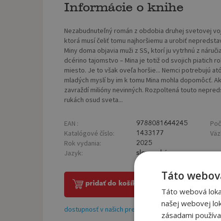
Informácie o knihe
Nezabudnuteľný román z obdobia druhej svetovej vojn
ktorá musí čeliť tomu najhoršiemu a urobiť nepredsta
Miny doma objavia muži z SS, ktorí ju vytrhnú z náručia
dcérino tajomstvo – Mina je totiž od svojich piatich 
miesto. Je to však oveľa horšie... Nemci potrebujú at
mladých myslí by im k tomu Mina mohla dopomôcť. Ak z
zavraždí milióny nevinných. Rozpoltená touto nepreds
rukách osud sveta...
EAN :
Poč
9788081644245
Katalógové číslo:
Väz
1433177
Rok vydania:
2025
Jazyk:
slovenský
Táto webová
pridať do košíka
Táto webová lokal
našej webovej lok
dostupnosť v našich predajniach
zásadami používa