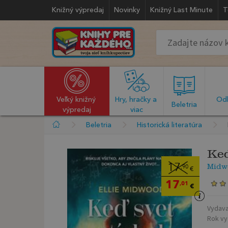
Knižný výpredaj
Novinky
Knižný Last Minute
T
Veľký knižný 
Hry, hračky a 
Odb
  Beletria  
výpredaj
viac
Beletria
Historická literatúra
Keď
Midwo
17
,90
€
17
,01
€
Vydava
Rok vy