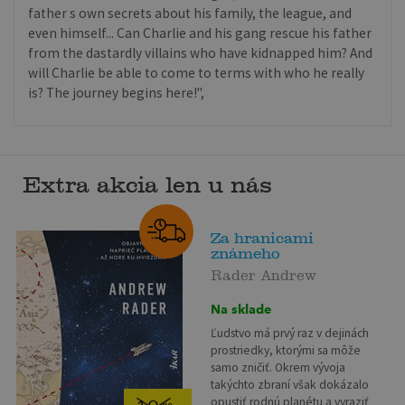
father s own secrets about his family, the league, and
even himself... Can Charlie and his gang rescue his father
from the dastardly villains who have kidnapped him? And
will Charlie be able to come to terms with who he really
is? The journey begins here!",
Extra akcia len u nás
Za hranicami
známeho
Rader Andrew
Na sklade
Ľudstvo má prvý raz v dejinách
prostriedky, ktorými sa môže
samo zničiť. Okrem vývoja
takýchto zbraní však dokázalo
opustiť rodnú planétu a vyraziť