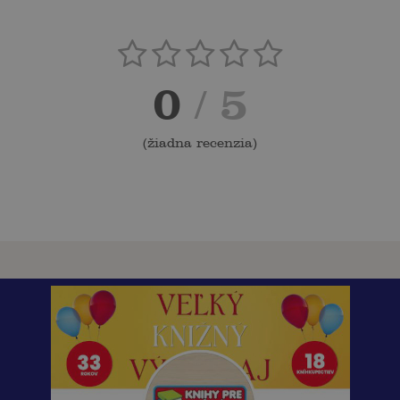
0
/ 5
(
žiadna recenzia
)