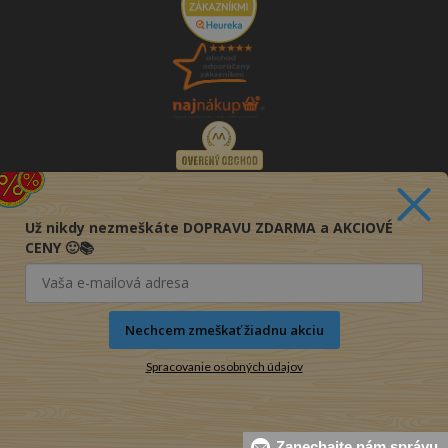
Už nikdy nezmeškáte DOPRAVU ZDARMA a AKCIOVÉ
CENY 🙂📚
Nechcem zmeškať žiadnu akciu
Spracovanie osobných údajov
© 2016-2026 KNIHY PRE KAŽDÉHO s.r.o.
Zanechajte nám správu