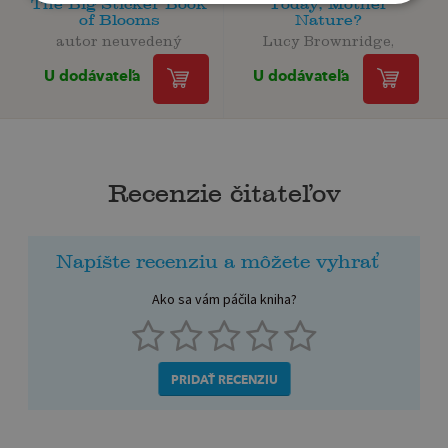
The Big Sticker Book
Today, Mother
of Blooms
Nature?
autor neuvedený
Lucy Brownridge,
U dodávateľa
U dodávateľa
Recenzie čitateľov
Napíšte recenziu a môžete vyhrať
Ako sa vám páčila kniha?
PRIDAŤ RECENZIU