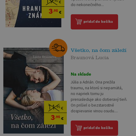
19
,90
€
do nekonečného...
3
,95
€
pridať do košíka
Všetko, na čom záleží
Braunová Lucia
Na sklade
Júlia a Adrián. Ona prežila
traumu, na ktorú si nepamätá,
no napriek tomu ju
prenasleduje ako dotieravý tieň.
On prišiel o bezstarostné
11
,95
€
dospievanie vinou osudu....
3
,95
€
pridať do košíka