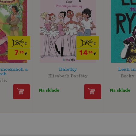
13
17
,90
,49
€
€
7
14
,95
,34
€
€
rinceznách a
Baletky
Leah m
och
Elisabeth Barféty
Becky 
ktív
Na sklade
Na sklade