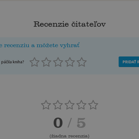
Recenzie čitateľov
e recenziu a môžete vyhrať
páčila kniha?
PRIDAŤ 
0
/ 5
(
žiadna recenzia
)