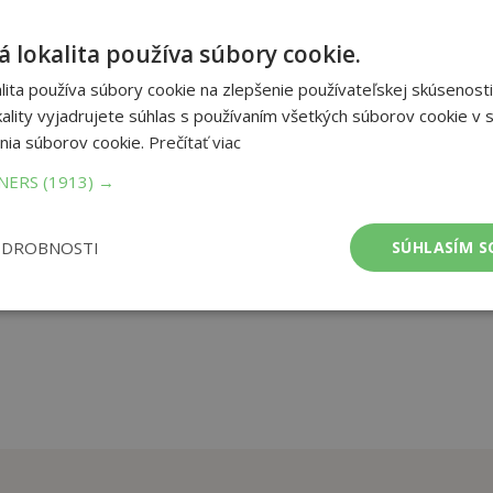
jimi snúbencami, Kockovanými princami, vrátane Gwendolyn a
 lokalita používa súbory cookie.
ejú, na scéne sa objaví jeho rival, ktorý má o princeznú tiež
aľoval princeznin portrét, a tak môže tráviť s Gwen viac času. Tá
ita používa súbory cookie na zlepšenie používateľskej skúsenosti
astnej krásy. Okrem toho sa v kráľovstve objaví tajomná postava
ality vyjadrujete súhlas s používaním všetkých súborov cookie v s
nia súborov cookie.
Prečítať viac
TNERS
(1913) →
et strán:
288
ba:
brožovaná lepená
mer:
160x230 mm
ODROBNOSTI
SÚHLASÍM S