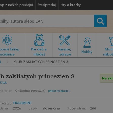
op z našich predajní
Predpredaj
Hry a hračky
orné knihy, 
Pre deti a 
Varenie, 
Motiv
  Hobby  
učebnice
mládež
zdravie
nábož
á
KLUB ZAKLIATYCH PRINCEZIEN 3
b zakliatych princezien 3
Na sk
Cat
0
(
žiadna recenzia
)
pridať recenziu »
teľstvo:
FRAGMENT
dania:
Jazyk:
Počet strán:
2026
slovenčina
288