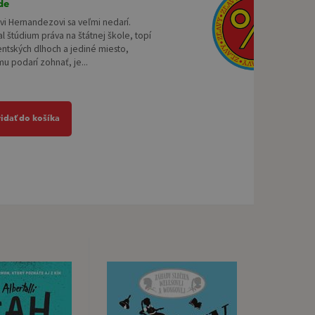
de
vi Hernandezovi sa veľmi nedarí.
l štúdium práva na štátnej škole, topí
entských dlhoch a jediné miesto,
mu podarí zohnať, je...
ridať do košíka