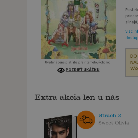
Pastel
princa
silnejú
viac in
dostup
DO 
Uvedená cena platí iba pre internetový obchod.
NAD
VÁS
POZRIEŤ UKÁŽKU
Extra akcia len u nás
Strach 2
Sweet Olívia