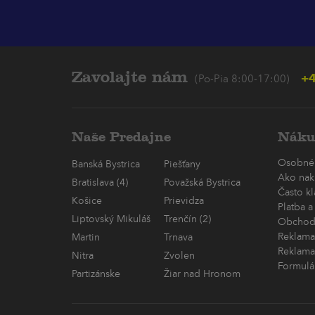
Zavolajte nám
+4
(Po-Pia 8:00-17:00)
Naše Predajne
Náku
Osobné
Banská Bystrica
Piešťany
Ako nak
Bratislava (4)
Považská Bystrica
Často k
Košice
Prievidza
Platba a
Liptovský Mikuláš
Trenčín (2)
Obchod
Reklama
Martin
Trnava
Reklama
Nitra
Zvolen
Formulá
Partizánske
Žiar nad Hronom