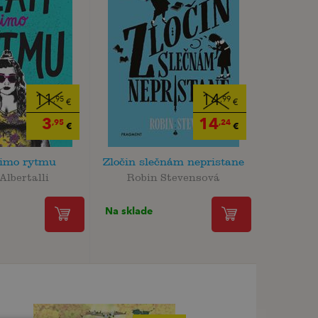
11
14
,95
,99
€
€
3
14
,95
,24
€
€
imo rytmu
Zločin slečnám nepristane
Albertalli
Robin Stevensová
Na sklade