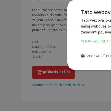
Pastelové princezné sa čoraz väčšmi zbližujú so svo
Táto webová
Fredericka. No zatiaľ čo Frederikove city ku Gwen siln
záujem. Leopold navyše dostal od kráľa úlohu, aby nam
Táto webová lokal
neustále bojuje so svojou sebadôverou a obrazom vl
našej webovej lok
princa Whitneyho z Čiernobieleho kráľovstva...
zásadami používa
SHOW ALL PAR
EAN :
Poč
9788056650936
Katalógové číslo:
Väz
1442604
Rok vydania:
Roz
2026
ZOBRAZIŤ P
Jazyk:
slovenčina
pridať do košíka
dostupnosť v našich predajniach