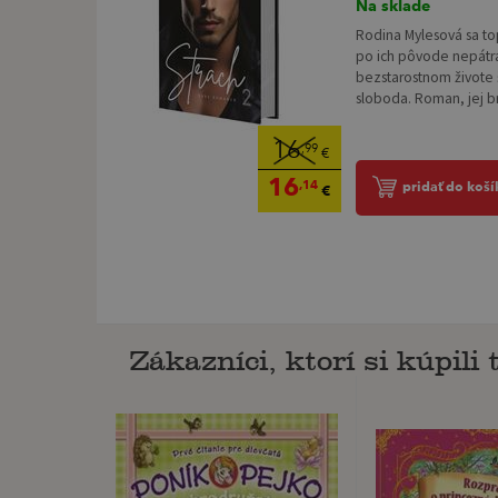
Na sklade
Rodina Mylesová sa to
po ich pôvode nepátra.
bezstarostnom živote 
sloboda. Roman, jej bra
16
,99
€
16
,14
pridať do koší
€
Zákazníci, ktorí si kúpili t