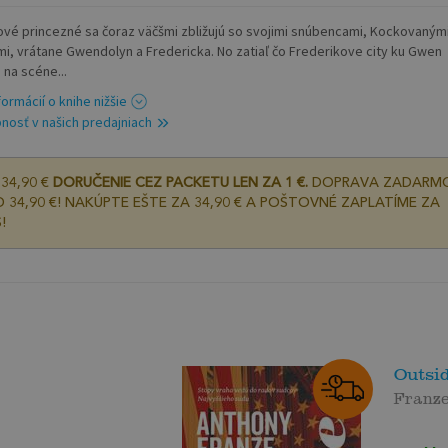
ové princezné sa čoraz väčšmi zbližujú so svojimi snúbencami, Kockovaným
mi, vrátane Gwendolyn a Fredericka. No zatiaľ čo Frederikove city ku Gwen
, na scéne...
formácií o knihe nižšie
nosť v našich predajniach
34,90 €
DORUČENIE CEZ PACKETU LEN ZA 1 €.
DOPRAVA ZADARM
 34,90 €! NAKÚPTE EŠTE ZA 34,90 € A POŠTOVNÉ ZAPLATÍME ZA
!
Outsi
Franz