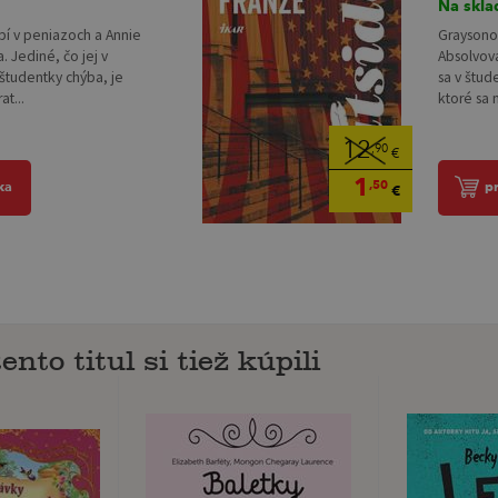
Na skla
pí v peniazoch a Annie
Graysono
 Jediné, čo jej v
Absolvova
študentky chýba, je
sa v štud
t...
ktoré sa 
12
,90
€
1
,50
ka
p
€
ento titul si tiež kúpili