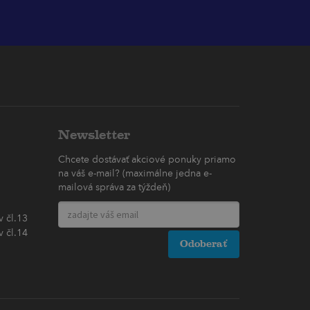
Newsletter
Chcete dostávať akciové ponuky priamo
na váš e-mail? (maximálne jedna e-
mailová správa za týždeň)
 čl.13
 čl.14
Odoberať