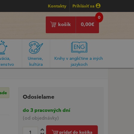
Kontakty
Prihlásiť sa
0
košík
0,00
€
ácia, 
Umenie, 
Knihy v angličtine a iných 
enstvo
kultúra
jazykoch
lade
Odosielame
do 3 pracovných dní
(od objednávky)
pridať do košíka