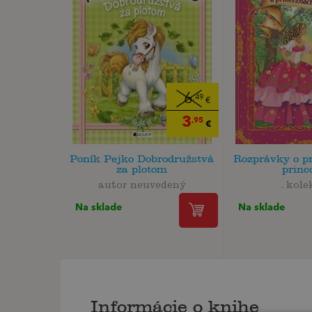
6
,49
€
3
,95
€
Poník Pejko Dobrodružstvá
Rozprávky o p
za plotom
princ
autor neuvedený
. kole
Na sklade
Na sklade
Informácie o knihe