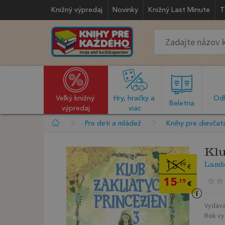
Knižný výpredaj
Novinky
Knižný Last Minute
T
Veľký knižný 
Hry, hračky a 
Odb
  Beletria  
výpredaj
viac
Pre deti a mládež
Knihy pre dievčat
Klu
Lamb
15
,99
€
15
,19
€
Vydava
Rok vy