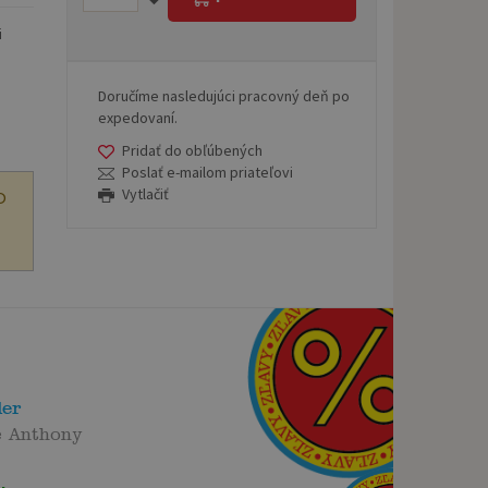
i
Doručíme nasledujúci pracovný deň po
expedovaní.
Pridať do obľúbených
Poslať e-mailom priateľovi
Vytlačiť
O
der
e Anthony