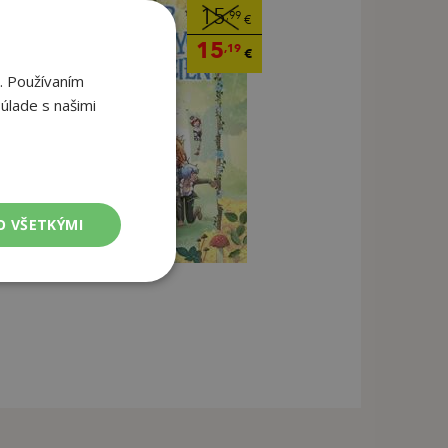
15
,99
€
15
,19
€
. Používaním
úlade s našimi
O VŠETKÝMI