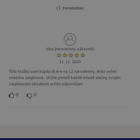
(
1 recenzia
)
Ivka (neoverený zákazník)
11. 11. 2020
Túto knižku som kúpila dcére na 12 narodeniny. Bolo veľmi
smiešna zaujímavá . Určite poteší každé mladé slečny svojím
zaujímavým obsahom určite odporúčam
0
0