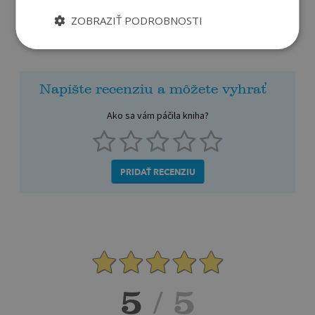
ZOBRAZIŤ PODROBNOSTI
Recenzie čitateľov
Napíšte recenziu a môžete vyhrať
Ako sa vám páčila kniha?
PRIDAŤ RECENZIU
5
/ 5