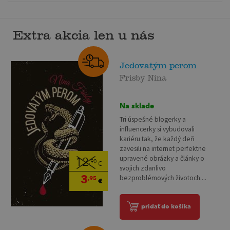
Extra akcia len u nás
Jedovatým perom
Frisby Nina
Na sklade
Tri úspešné blogerky a
influencerky si vybudovali
kariéru tak, že každý deň
zavesili na internet perfektne
upravené obrázky a články o
12
,90
€
svojich zdanlivo
3
bezproblémových životoch....
,95
€
pridať do košíka