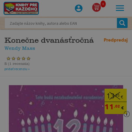
0
Konečne dvanásťročná
Predpredaj
Wendy Mass
5
(
1 recenzia
)
pridať recenziu »
13
,95
€
11
,02
€