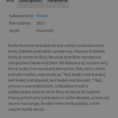
Info
Dostupnosť
Parametre
Vydavateľstvo:
Slovart
Rok vydania:
2015
Jazyk:
slovenský
Kniha Konečne dvanásťročná je voľným pokračovaním
knihy Zakliate jedenáste narodeniny. Hlavnou hrdinkou
knihy je tentoraz Rory. Na svoje dvanáste narodeniny
netrpezlivo čakala celý život. Má dokonca aj zoznam vecí,
ktoré sa jej v ten vysnívaný deň splnia. Vždy, keď o niečo
požiada rodičov, odpovedia jej: "Keď budeš mať dvanásť,
keď budeš mať dvanásť, keď budeš mať dvanásť..." Nuž,
presne o osemnásť hodín, tridsaťšesť minút a
päťdesiatdva sekúnd začne Rory konečne žiť naplno!
Vtipný príbeh plný prekvapení o túžbe dospieť, aj keď celý
vesmír naznačuje, že ešte treba chvíľu počkať, určite
zaujme každé dievča.