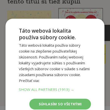
tento titul si tiež kúpili
Táto webová lokalita
používa súbory cookie.
Táto webová lokalita používa súbory
13
9
,95
,95
cookie na zlepšenie používateľskej
€
€
skúsenosti. Používaním našej webovej
13
9
,25
,45
€
€
lokality vyjadrujete súhlas s používaním
všetkých súborov cookie v súlade s našimi
zásadami používania súborov cookie.
Zakliate jedenáste
Už žiadne narodeniny
Prečítať viac
narodeniny
Wendy Mass
Wendy Mass
SHOW ALL PARTNERS
(1913) →
Na sklade
Na sklade
SÚHLASÍM SO VŠETKÝMI