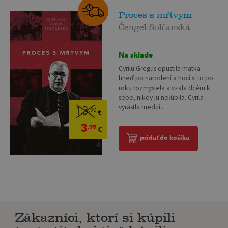
Proces s mŕtvym
Čengel Solčanská
Na sklade
Cyrilu Gregus opustila matka
hneď po narodení a hoci si to po
roku rozmyslela a vzala dcéru k
sebe, nikdy ju neľúbila. Cyrila
vyrástla medzi...
13
,90
€
3
,95
€
pridať do košíka
Zákazníci, ktorí si kúpili