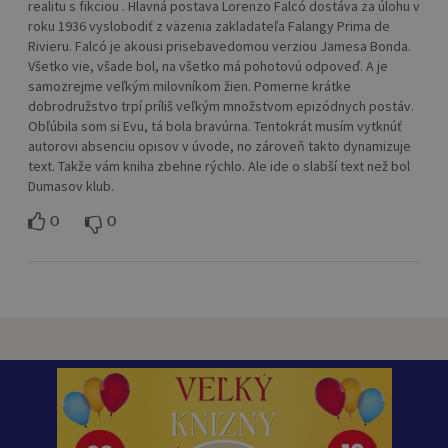
realitu s fikciou . Hlavná postava Lorenzo Falcó dostáva za úlohu v
roku 1936 vyslobodiť z väzenia zakladateľa Falangy Prima de
Rivieru. Falcó je akousi prisebavedomou verziou Jamesa Bonda.
Všetko vie, všade bol, na všetko má pohotovú odpoveď. A je
samozrejme veľkým milovníkom žien. Pomerne krátke
dobrodružstvo trpí príliš veľkým množstvom epizódnych postáv.
Obľúbila som si Evu, tá bola bravúrna. Tentokrát musím vytknúť
autorovi absenciu opisov v úvode, no zároveň takto dynamizuje
text. Takže vám kniha zbehne rýchlo. Ale ide o slabší text než bol
Dumasov klub.
0
0