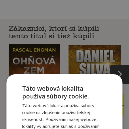
Zákazníci, ktorí si kúpili
tento titul si tiež kúpili
Táto webová lokalita
používa súbory cookie.
15
16
,90
,90
€
€
Táto webová lokalita používa súbory
4
2
,90
,90
€
€
cookie na zlepšenie používateľskej
skúsenosti. Používaním našej webovej
lokality vyjadrujete súhlas s používaním