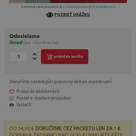
Uvedená cena je platná aj
v našich kamenných predajniach
POZRIEŤ UKÁŽKU
Odosielame
Ihneď
(po objednávke)
pridať do košíka
Doručíme nasledujúci pracovný deň po expedovaní.
Pridať do obľúbených
Poslať e-mailom priateľovi
Vytlačiť
DO 34,90 €
DORUČENIE CEZ PACKETU LEN ZA 1 €.
DOPRAVA ZADARMO NAD 34,90 €! NAKÚPTE EŠTE