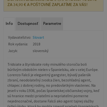
ZA 34,90 € A POŠTOVNÉ ZAPLATÍME ZA VÁS!
Info
Dostupnosť
Parametre
Vydavateľstvo:
Slovart
Rok vydania:
2018
Jazyk:
slovenský
Tridsiate a štyridsiate roky minulého storočia boli
búrlivým obdobím nielen v Španielsku, ale v celej Európe.
Lorenzo Falcó je elegantný gangster, bývalý pašerák
zbraní, neodolateľný zvodca žien, bezohľadný agent,
chlapec z dobrej rodiny, no predovšetkým vlastenec. Na
jeseň v roku 1936, počas španielskej občianskej vojny, keď
sú hranice medzi priateľmi a nepriateľmi pomerne
nejednoznačné, dostane Falcó ako agent tajnej služby
ťažkú úlohu, ktorá by mohla zmeniť priebeh španielskych