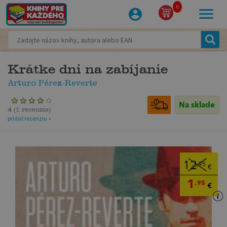
0
Krátke dni na zabíjanie
Arturo Pérez-Reverte
Na sklade
4
(
1 recenzia
)
pridať recenziu »
12
,95
€
1
,95
€