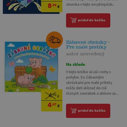
8
okienka v tejto encyklopédii...
,90
€
pridať do košíka
Zábavné obrázky -
Pre malé prstíky
autor neuvedený
Na sklade
V tejto knižke sú uši i nohy v
pohybe. So Zábavnými
obrázkami pre malé pršteky
môžu deti vkĺznuť do rolí
rôznych zvieratiek a aktívne sa...
4
,99
€
4
,87
€
pridať do košíka