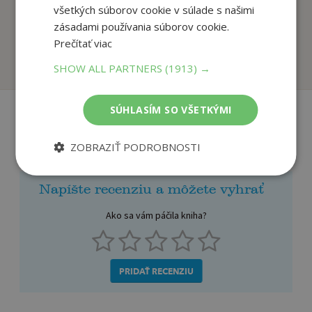
všetkých súborov cookie v súlade s našimi
Portrét neznámej
Ohňová zem
ženy
zásadami používania súborov cookie.
Engman Pascal
Silva Daniel
Prečítať viac
Na sklade
Na sklade
SHOW ALL PARTNERS
(1913) →
SÚHLASÍM SO VŠETKÝMI
Recenzie čitateľov
ZOBRAZIŤ PODROBNOSTI
Napíšte recenziu a môžete vyhrať
Ako sa vám páčila kniha?
PRIDAŤ RECENZIU