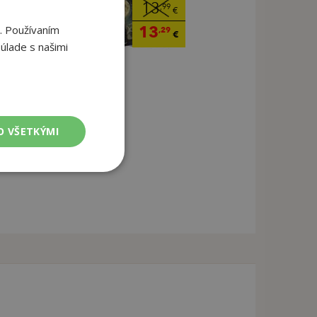
13
,99
€
13
. Používaním
,29
€
úlade s našimi
O VŠETKÝMI