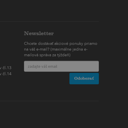
Newsletter
Chcete dostávať akciové ponuky priamo
na váš e-mail? (maximálne jedna e-
mailová správa za týždeň)
 čl.13
 čl.14
Odoberať