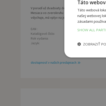
Táto webová
V poradí už dvadsiaty deviaty Lunárny kalendár Krás
Táto webová lokal
Mesiaca vo zverokruhu aj užitočný prehľad diania na o
našej webovej lok
vdychuje, má vplyv na jeho zdravie a že farby a vône
zásadami používa
EAN :
Väz
9788075311290
SHOW ALL PAR
Katalógové číslo:
Roz
1413382
Rok vydania:
Hmo
2024
Jazyk:
SK
ZOBRAZIŤ P
dostupnosť v našich predajniach