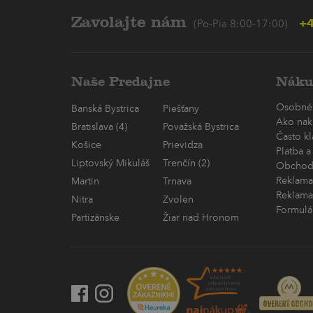
Zavolajte nám
+4
(Po-Pia 8:00-17:00)
Naše Predajne
Náku
Osobné
Banská Bystrica
Piešťany
Ako nak
Bratislava (4)
Považská Bystrica
Často k
Košice
Prievidza
Platba a
Liptovský Mikuláš
Trenčín (2)
Obchod
Reklama
Martin
Trnava
Reklama
Nitra
Zvolen
Formulá
Partizánske
Žiar nad Hronom