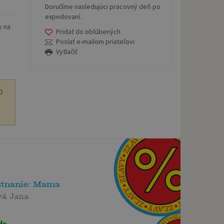
Doručíme nasledujúci pracovný deň po
expedovaní.
y na
Pridať do obľúbených
.
Poslať e-mailom priateľovi
Vytlačiť
O
tnanie: Mama
vá Jana
de