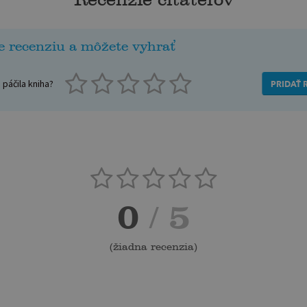
e recenziu a môžete vyhrať
páčila kniha?
PRIDAŤ 
0
/ 5
(
žiadna recenzia
)