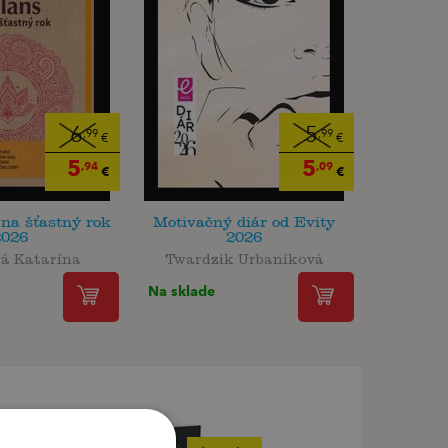
6
5
,99
,99
€
€
5
5
,94
,09
€
€
 na šťastný rok
Motivačný diár od Evity
2026
2026
vá Katarína
Twardzik Urbaníková
Na sklade