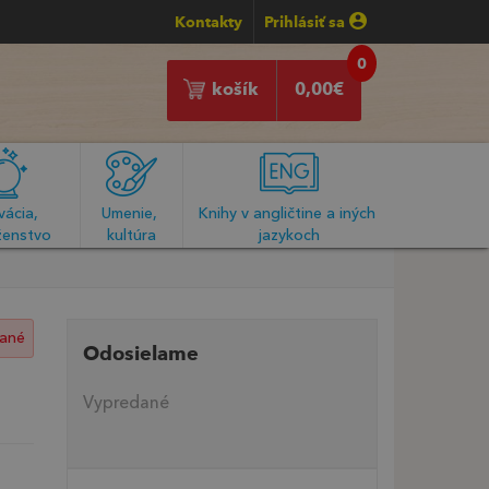
Kontakty
Prihlásiť sa
0
košík
0,00
€
ácia, 
Umenie, 
Knihy v angličtine a iných 
enstvo
kultúra
jazykoch
ané
Odosielame
Vypredané