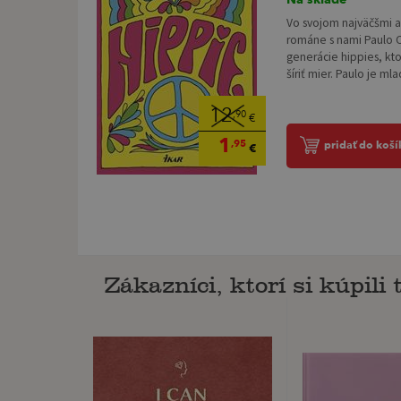
Vo svojom najväčšmi 
románe s nami Paulo 
generácie hippies, kto
šíriť mier. Paulo je mla
12
,90
€
1
,95
pridať do koší
€
Zákazníci, ktorí si kúpili t