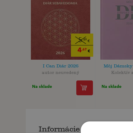
5
,49
€
4
,67
€
I Can Diár 2026
Môj Dámsky 
autor neuvedený
Kolektív 
Na sklade
Na sklade
Informácie o knihe