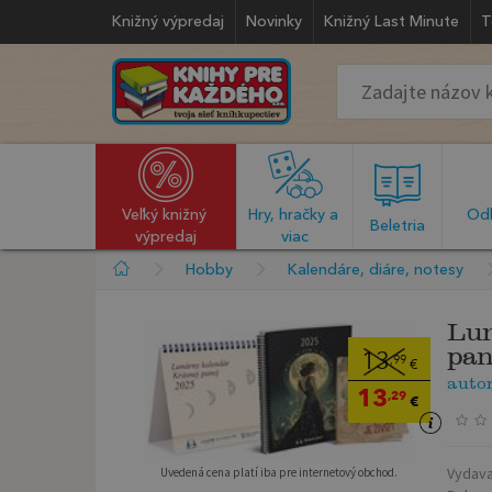
Knižný výpredaj
Novinky
Knižný Last Minute
T
Veľký knižný 
Hry, hračky a 
Odb
  Beletria  
výpredaj
viac
Hobby
Kalendáre, diáre, notesy
Lun
pan
13
,99
€
auto
13
,29
€
Vydava
Uvedená cena platí iba pre internetový obchod.