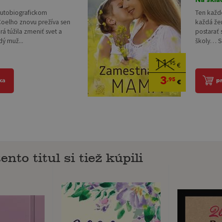
autobiografickom
Ten každ
Coelho znovu prežíva sen
každá žen
rá túžila zmeniť svet a
postarať 
dý muž...
školy… Sk
11
,95
€
3
,95
ka
p
€
ento titul si tiež kúpili