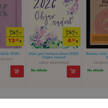
15
11
,90
,90
€
€
13
4
,52
,95
€
€
klub 2026
Diár pre veriacu ženu 2026:
Balans diár
Objav radosť
autorov
autor neuvedený
Olejáro
Na sklade
Na sklade