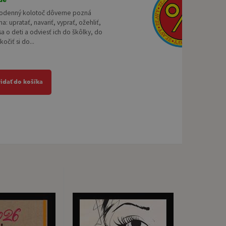
odenný kolotoč dôverne pozná
a: upratať, navariť, vyprať, ožehliť,
sa o deti a odviesť ich do škôlky, do
očiť si do...
ridať do košíka