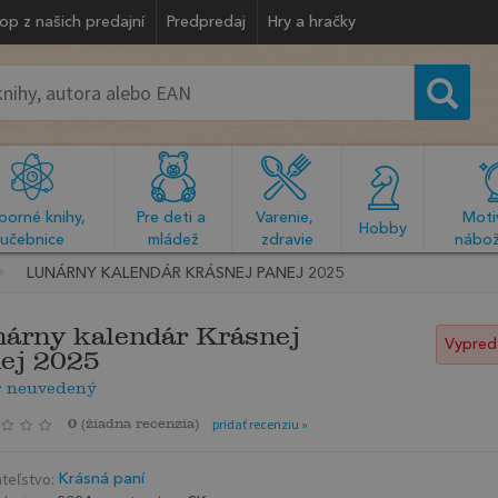
op z našich predajní
Predpredaj
Hry a hračky
orné knihy, 
Pre deti a 
Varenie, 
Motiv
  Hobby  
učebnice
mládež
zdravie
nábož
LUNÁRNY KALENDÁR KRÁSNEJ PANEJ 2025
árny kalendár Krásnej
Vypred
ej 2025
r neuvedený
0
(
žiadna recenzia
)
pridať recenziu »
teľstvo:
Krásná paní