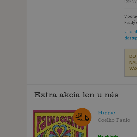
Rok vy
V pora
každý 
viac in
dostup
DO 
NAD
VÁS
Extra akcia len u nás
Hippie
Coelho Paulo
Na sklade