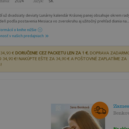
dania:
Jazyk:
2024
SK
dí už dvadsiaty deviaty Lunárny kalendár Krásnej panej obsahuje okrem rad
deň podľa postavenia Mesiaca vo zverokruhu aj užitočný prehľad diania na..
formácií o knihe nižšie
nosť v našich predajniach
34,90 €
DORUČENIE CEZ PACKETU LEN ZA 1 €.
DOPRAVA ZADARM
 34,90 €! NAKÚPTE EŠTE ZA 34,90 € A POŠTOVNÉ ZAPLATÍME ZA
!
Zames
Benko
Na skla