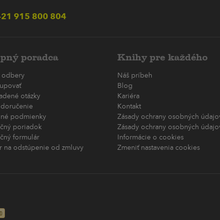
21 915 800 804
pný poradca
Knihy pre každého
 odbery
Náš príbeh
upovať
Blog
ladené otázky
Kariéra
 doručenie
Kontakt
né podmienky
Zásady ochrany osobných údajov
čný poriadok
Zásady ochrany osobných údajov
čný formulár
Informácie o cookies
r na odstúpenie od zmluvy
Zmeniť nastavenia cookies