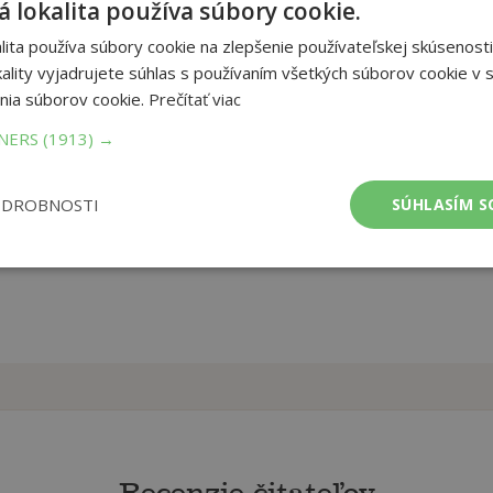
 lokalita používa súbory cookie.
nej panej obsahuje okrem rady na každý deň podľa postavenia
ita používa súbory cookie na zlepšenie používateľskej skúsenosti
blohe v roku 2025. Upozorní čitateľov, že všetko, čo človek
ality vyjadrujete súhlas s používaním všetkých súborov cookie v s
 môžu ovplyvniť náš každodenný život.
nia súborov cookie.
Prečítať viac
ba:
Spirálová, kroužková
TNERS
(1913) →
mer:
177x300 mm
tnosť:
389 g
ODROBNOSTI
SÚHLASÍM S
Recenzie čitateľov