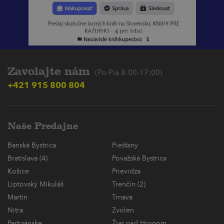
Zavolajte nám
(Po-Pia 8:00-17:00)
+421 915 800 804
Naše Predajne
Banská Bystrica
Piešťany
Bratislava (4)
Považská Bystrica
Košice
Prievidza
Liptovský Mikuláš
Trenčín (2)
Martin
Trnava
Nitra
Zvolen
Partizánske
Žiar nad Hronom