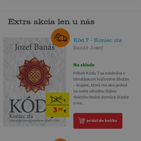
Extra akcia len u nás
Kód 7 - Koniec zla
Banáš Jozef
Na sklade
Príbeh Kódu 7 sa odohráva v
himalájskom kráľovstve Bhután
– krajine, ktorá má ako jediná
na svete oficiálnu štátnu
doktrínu hrubé domáce šťastie
13
,90
€
a nie...
3
,95
€
pridať do košíka