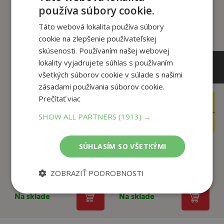
tento titul si tiež kúpili
používa súbory cookie.
Táto webová lokalita používa súbory
cookie na zlepšenie používateľskej
skúsenosti. Používaním našej webovej
lokality vyjadrujete súhlas s používaním
všetkých súborov cookie v súlade s našimi
zásadami používania súborov cookie.
Prečítať viac
19
34
,90
,99
€
€
SHOW ALL PARTNERS
(1913) →
16
9
,92
,95
€
€
SÚHLASÍM SO VŠETKÝMI
Tichá rebelka
Fidel Castro Ruz
Timrava
autor neuvedený
ZOBRAZIŤ PODROBNOSTI
Banáš Jozef
Na sklade
Na sklade