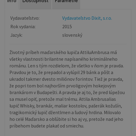
Info
Dostupnosť
Parametre
Vydavateľstvo:
Vydavateľstvo Dixit, s.r.o.
Rok vydania:
2015
Jazyk:
slovenský
Životný príbeh maďarského lupiča AttiluAmbrusa má
všetky vlastnosti brilantne napísaného kriminálneho
románu. Len s tým rozdielom, že všetko v ňom je pravda.
Pravdou je to, že prepadol a vylúpil 29 bánk a pôšt a
ukradol takmer dvesto miliónov forintov. Tiež je pravda,
že popri tom bol najhorším prvoligovým hokejovým
brankárom v Budapešti. A pravda je aj to, že pred lúpežou
sa musel opiť, pretože mal trému. Attila Ambrusalias
lupič Whisky, brankár, maliar kostolov, pašerák kožušín,
tragikomický lupič džentlmen a ľudový hrdina. Milovalo
ho celé Maďarsko a obľúbite si ho aj vy, pretože nad jeho
príbehom budete plakať od smiechu.