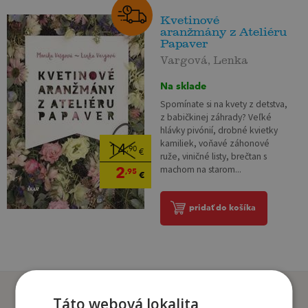
Kvetinové
aranžmány z Ateliéru
Papaver
Vargová, Lenka
Na sklade
Spomínate si na kvety z detstva,
z babičkinej záhrady? Veľké
hlávky pivónií, drobné kvietky
kamiliek, voňavé záhonové
14
,90
€
ruže, viničné listy, brečtan s
2
machom na starom...
,95
€
pridať do košíka
Zákazníci, ktorí si kúpili
Táto webová lokalita