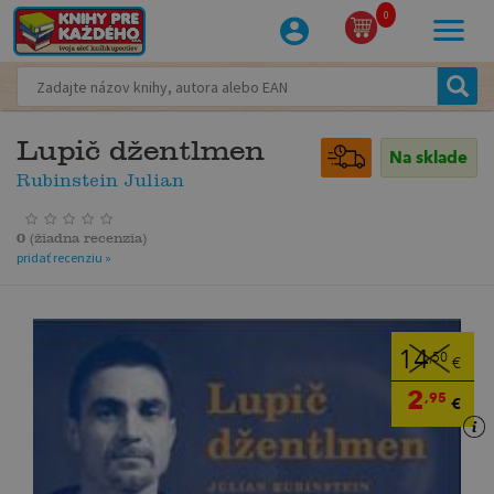
0
Lupič džentlmen
Na sklade
Rubinstein Julian
0
(
žiadna recenzia
)
pridať recenziu »
14
,50
€
2
,95
€