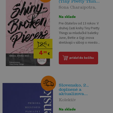
(Tiny Pretty Thin...
Sona Charaipotra,
Na sklade
Pre čitateľov od 13 rokov. V
druhej časti knihy Tiny Pretty
Things sa mladučké baletky
June, Bette a Gigi znova
stretávajú v súboji o miesto...
12
,95
€
4
,95
€
pridať do košíka
Slovensko, 2.,
doplnené a
aktualizova...
Kolektív
Na sklade