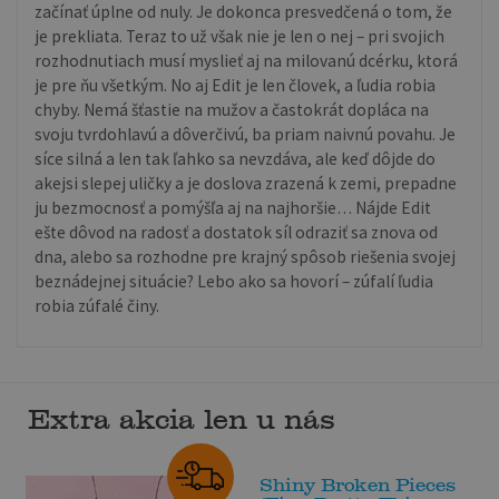
začínať úplne od nuly. Je dokonca presvedčená o tom, že
je prekliata. Teraz to už však nie je len o nej – pri svojich
rozhodnutiach musí myslieť aj na milovanú dcérku, ktorá
je pre ňu všetkým. No aj Edit je len človek, a ľudia robia
chyby. Nemá šťastie na mužov a častokrát dopláca na
svoju tvrdohlavú a dôverčivú, ba priam naivnú povahu. Je
síce silná a len tak ľahko sa nevzdáva, ale keď dôjde do
akejsi slepej uličky a je doslova zrazená k zemi, prepadne
ju bezmocnosť a pomýšľa aj na najhoršie… Nájde Edit
ešte dôvod na radosť a dostatok síl odraziť sa znova od
dna, alebo sa rozhodne pre krajný spôsob riešenia svojej
beznádejnej situácie? Lebo ako sa hovorí – zúfalí ľudia
robia zúfalé činy.
Extra akcia len u nás
Shiny Broken Pieces