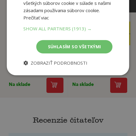
všetkých súborov cookie v súlade s našimi
zásadami používania súborov cookie.
Prečítať viac
10
21
SHOW ALL PARTNERS
(1913) →
,99
,90
€
€
1
20
,50
,81
€
€
SÚHLASÍM SO VŠETKÝMI
ZOBRAZIŤ PODROBNOSTI
Sebaklam
Majster hádankár
Linda Chopin
Danielle Trussoni
Na sklade
Na sklade
Recenzie čitateľov