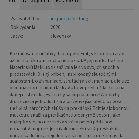
Info
Dostupnosť
Parametre
Vydavateľstvo:
inspira publishing
Rok vydania:
2020
Jazyk:
slovenský
Pokračovanie neľahkých peripetií Edit, s ktorou sa život
už od malička ani trochu nemaznal. A jej matka tiež nie.
Materinskú lásku totiž zažívala len vo svojich snoch a
predstavách. Drsný príbeh, inšpirovaný skutočnými
udalosťami, o zlyhaniach, stratách a sklamaniach, ale tiež
o neúnavnom hľadaní lásky. Ak by vopred tušila, čo ju na
danej ceste čaká, vydala by sa nejakou inou? A bola by
druhá cesta jednoduchšia a prívetivejšia, alebo by bola
tiež plná náročných skúšok a prekážok? Edit je slobodnou
matkou a snaží sa pretĺkať neúprosným životom, ako
najlepšie vie, no nezriedka stráca pevnú pôdu pod
nohami. Aj napriek jej mladému veku si už preskákala
naozaj kadečím a nejeden raz sa ocitla na dne a musela