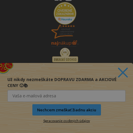
Už nikdy nezmeškáte DOPRAVU ZDARMA a AKCIOVÉ
CENY 🙂📚
Nechcem zmeškať žiadnu akciu
Spracovanie osobných údajov
© 2016-2026 KNIHY PRE KAŽDÉHO s.r.o.