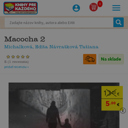
0
Macocha 2
Michalková, Edita Návratková Tatiana
Na sklade
5
(
1 recenzia
)
pridať recenziu »
13
,00
€
5
,00
€