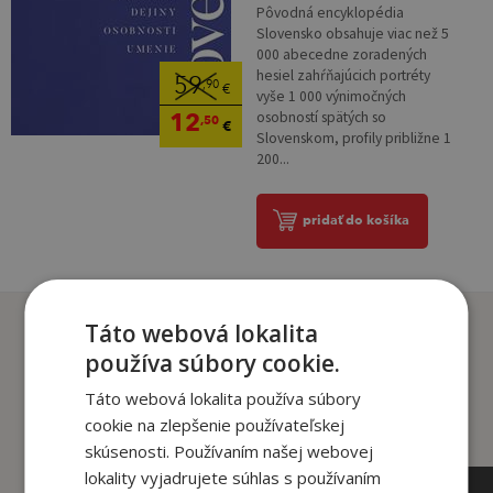
Pôvodná encyklopédia
Slovensko obsahuje viac než 5
000 abecedne zoradených
hesiel zahŕňajúcich portréty
59
,90
€
vyše 1 000 výnimočných
12
osobností spätých so
,50
€
Slovenskom, profily približne 1
200...
pridať do košíka
Zákazníci, ktorí si kúpili
Táto webová lokalita
tento titul si tiež kúpili
používa súbory cookie.
Táto webová lokalita používa súbory
cookie na zlepšenie používateľskej
skúsenosti. Používaním našej webovej
lokality vyjadrujete súhlas s používaním