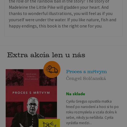
the role of the rainbow ball in the story? The story of
Madeleine the Little Pike will gladden your heart. And
thanks to wonderful illustrations, you will feel as if you
yourself were under the water. If you like nature, fish and
happy endings, this book is the right one for you.
Extra akcia len u nás
Proces s mŕtvym
Čengel Solčanská
Na sklade
Cyrilu Gregus opustila matka
hneď po narodení a hoci si to po
roku rozmyslela a vzala dcéru k
sebe, nikdy ju neľúbila. Cyrila
vyrástla medzi...
13
,90
€