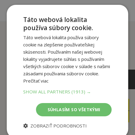
Táto webová lokalita
používa súbory cookie.
Zákazníci, ktorí si kúpili
Táto webová lokalita používa súbory
tento titul si tiež kúpili
cookie na zlepšenie používateľskej
skúsenosti. Používaním našej webovej
lokality vyjadrujete súhlas s používaním
všetkých súborov cookie v súlade s našimi
zásadami používania súborov cookie.
Prečítať viac
SHOW ALL PARTNERS
(1913) →
16
10
,45
,95
€
€
SÚHLASÍM SO VŠETKÝMI
15
10
,63
,40
€
€
ZOBRAZIŤ PODROBNOSTI