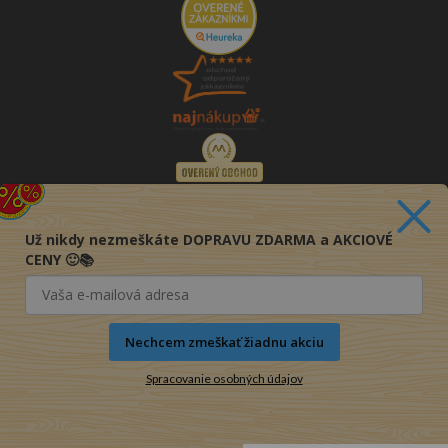
Už nikdy nezmeškáte DOPRAVU ZDARMA a AKCIOVÉ
CENY 🙂📚
Nechcem zmeškať žiadnu akciu
Spracovanie osobných údajov
© 2016-2026 KNIHY PRE KAŽDÉHO s.r.o.