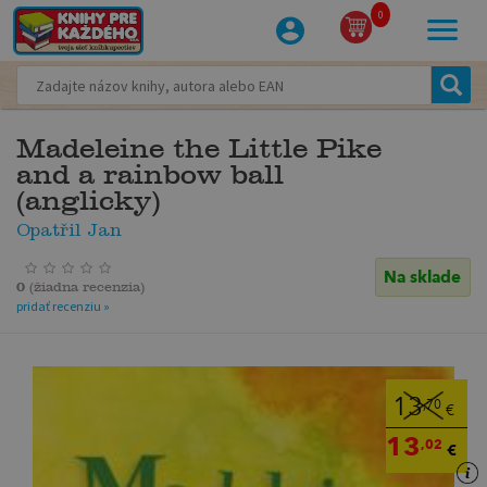
0
Madeleine the Little Pike
and a rainbow ball
(anglicky)
Opatřil Jan
Na sklade
0
(
žiadna recenzia
)
pridať recenziu »
13
,70
€
13
,02
€