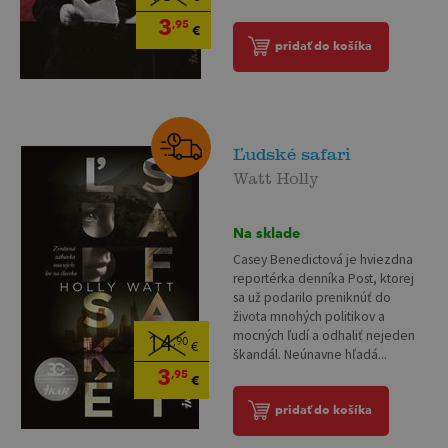
3
,95
€
pridať do košíka
Ľudské safari
Watt Holly
Na sklade
Casey Benedictová je hviezdna
reportérka denníka Post, ktorej
sa už podarilo preniknúť do
života mnohých politikov a
mocných ľudí a odhaliť nejeden
14
,90
€
škandál. Neúnavne hľadá...
3
,95
€
pridať do košíka