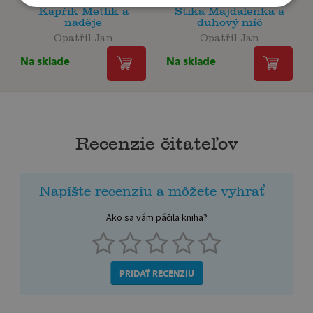
Kapřík Metlík a
Štika Majdalenka a
naděje
duhový míč
Opatřil Jan
Opatřil Jan
Na sklade
Na sklade
Recenzie čitateľov
Napíšte recenziu a môžete vyhrať
Ako sa vám páčila kniha?
PRIDAŤ RECENZIU