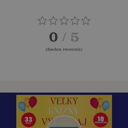
0
/ 5
(
žiadna recenzia
)