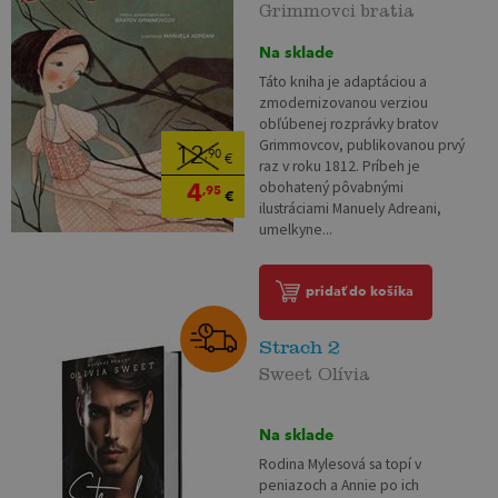
Grimmovci bratia
Na sklade
Táto kniha je adaptáciou a
zmodernizovanou verziou
obľúbenej rozprávky bratov
Grimmovcov, publikovanou prvý
12
,90
€
raz v roku 1812. Príbeh je
4
obohatený pôvabnými
,95
€
ilustráciami Manuely Adreani,
umelkyne...
pridať do košíka
Strach 2
Sweet Olívia
Na sklade
Rodina Mylesová sa topí v
peniazoch a Annie po ich