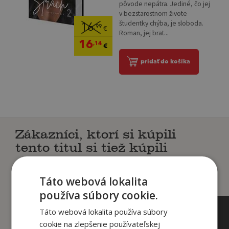
pôvode nepátra. Jediné, čo jej
v bezstarostnom živote
študentky chýba, je sloboda.
16
,99
€
Roman, jej brat...
16
,14
€
pridať do košíka
Zákazníci, ktorí si kúpili
tento titul si tiež kúpili
Táto webová lokalita
používa súbory cookie.
Táto webová lokalita používa súbory
cookie na zlepšenie používateľskej