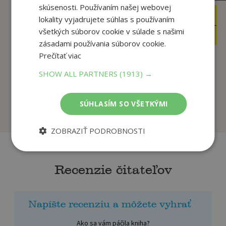
skúsenosti. Používaním našej webovej
15
14
,90
,90
lokality vyjadrujete súhlas s používaním
€
€
všetkých súborov cookie v súlade s našimi
5
9
,95
,95
€
€
zásadami používania súborov cookie.
Prečítať viac
SHOW ALL PARTNERS
(1913) →
Tajomstvá slávnych
Opica škorica - Hravé
výrokov: Spoznajte...
aktivity
Kisielewska Zuzanna
Kolektív autorov
SÚHLASÍM SO VŠETKÝMI
Na sklade
Na sklade
ZOBRAZIŤ PODROBNOSTI
Recenzie čitateľov
Napíšte recenziu a môžete vyhrať
Ako sa vám páčila kniha?