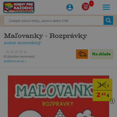
0
Maľovanky - Rozprávky
autor neuvedený
Na sklade
0
(
žiadna recenzia
)
pridať recenziu »
3
,20
€
2
,50
€