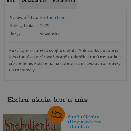
Info
Dostupnosť
Parametre
Vydavateľstvo:
Fortuna Libri
Rok vydania:
2025
Jazyk:
slovenský
Rozvíjajte kreativitu svojho dieťaťa. Maľovanky podporia
jeho fantáziu a zároveň pomôžu zlepšiť jemnú motoriku a
sústredenie. Pošlite ho na dobrodružnú cestu z rozprávky
do rozprávky.
Extra akcia len u nás
Snehulienka
(Rozprávková
klasika)