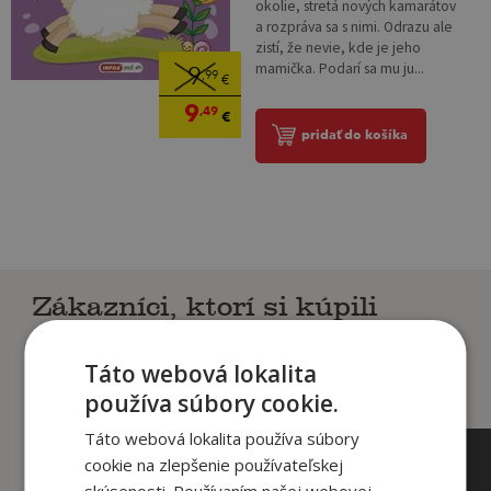
okolie, stretá nových kamarátov
a rozpráva sa s nimi. Odrazu ale
zistí, že nevie, kde je jeho
mamička. Podarí sa mu ju...
9
,99
€
9
,49
€
pridať do košíka
Zákazníci, ktorí si kúpili
tento titul si tiež kúpili
Táto webová lokalita
používa súbory cookie.
Táto webová lokalita používa súbory
cookie na zlepšenie používateľskej