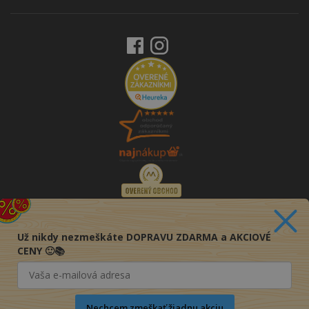
Už nikdy nezmeškáte DOPRAVU ZDARMA a AKCIOVÉ
CENY 🙂📚
Nechcem zmeškať žiadnu akciu