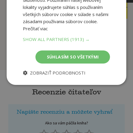
skúsenosti. Používaním našej webovej
39
39
,90
,90
€
€
lokality vyjadrujete súhlas s používaním
37
37
,91
,91
€
€
všetkých súborov cookie v súlade s našimi
zásadami používania súborov cookie.
Prečítať viac
Kosovo (english)
South of Eden
SHOW ALL PARTNERS
(1913) →
Andrej Bán
Andrej Bán
Na sklade
Na sklade
SÚHLASÍM SO VŠETKÝMI
ZOBRAZIŤ PODROBNOSTI
Recenzie čitateľov
Napíšte recenziu a môžete vyhrať
Ako sa vám páčila kniha?