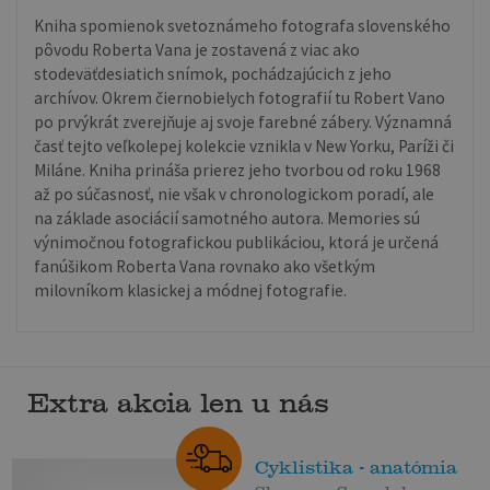
Kniha spomienok svetoznámeho fotografa slovenského
pôvodu Roberta Vana je zostavená z viac ako
stodeväťdesiatich snímok, pochádzajúcich z jeho
archívov. Okrem čiernobielych fotografií tu Robert Vano
po prvýkrát zverejňuje aj svoje farebné zábery. Významná
časť tejto veľkolepej kolekcie vznikla v New Yorku, Paríži či
Miláne. Kniha prináša prierez jeho tvorbou od roku 1968
až po súčasnosť, nie však v chronologickom poradí, ale
na základe asociácií samotného autora. Memories sú
výnimočnou fotografickou publikáciou, ktorá je určená
fanúšikom Roberta Vana rovnako ako všetkým
milovníkom klasickej a módnej fotografie.
Extra akcia len u nás
Cyklistika - anatómia
Shannon Sovndal