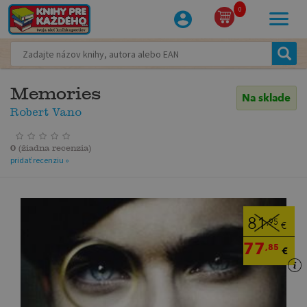
0
Memories
Na sklade
Robert Vano
0
(
žiadna recenzia
)
pridať recenziu »
81
,95
€
77
,85
€