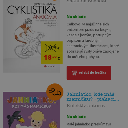
Na sklade
Celkovo 74 najúčinnejších
cvičení pre jazdu na bicykli,
každé s jasným, postupným
popisom a farebnými
anatomickými ilustráciami, ktoré
19
,99
€
zobrazujú svaly práve zapojené
18
do určitého pohybu....
,00
€
pridať do košíka
Jahniatko, kde máš
mamičku? - pískaci...
Kolektív autorov
Na sklade
Malé jahniatko preskúmava