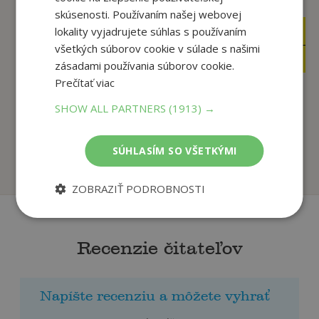
skúsenosti. Používaním našej webovej
lokality vyjadrujete súhlas s používaním
16
14
,95
,95
€
€
všetkých súborov cookie v súlade s našimi
16
14
,10
,20
€
€
zásadami používania súborov cookie.
Prečítať viac
SHOW ALL PARTNERS
(1913) →
Discoveries
Hidden Figures
Nicholas Thomas,
Margot Lee
SÚHLASÍM SO VŠETKÝMI
U dodávateľa
U dodávateľa
ZOBRAZIŤ PODROBNOSTI
Recenzie čitateľov
Napíšte recenziu a môžete vyhrať