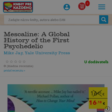
0
Mescaline: A Global
History of the First
Psychedelic
Mike Jay, Yale University Press
U dodávateľa
0
(
žiadna recenzia
)
pridať recenziu »
16
,95
€
16
,10
€