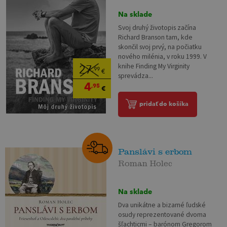
Na sklade
Svoj druhý životopis začína
Richard Branson tam, kde
skončil svoj prvý, na počiatku
nového milénia, v roku 1999. V
knihe Finding My Virginity
27
,99
€
sprevádza...
4
,95
€
pridať do košíka
Panslávi s erbom
Roman Holec
Na sklade
Dva unikátne a bizarné ľudské
osudy reprezentované dvoma
šľachticmi – barónom Gregorom