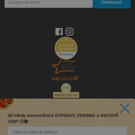
Odoberať
Už nikdy nezmeškáte DOPRAVU ZDARMA a AKCIOVÉ
CENY 🙂📚