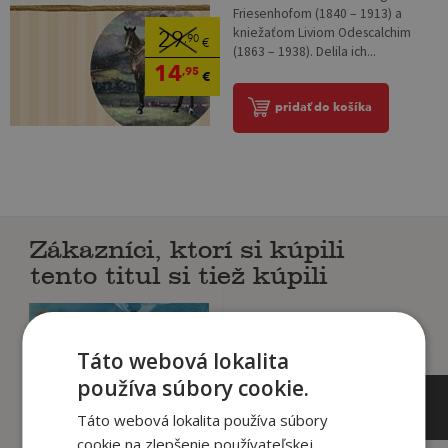
Friesenhofom (1840 – 1913) a
kniežaťom Liviom Odescalchim
29
,90
€
(1863 – 1938). Delila ich...
14
,95
€
pridať do košíka
Zákazníci, ktorí si kúpili
tento titul si tiež kúpili
Táto webová lokalita
používa súbory cookie.
Táto webová lokalita používa súbory
cookie na zlepšenie používateľskej