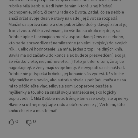
rubrike Milá Debbie. Radí iným ženám, ktoré u nej hľadajú
pochopenie, súcit, či cennú radu do života. Zatiaľ, čo sa Debbie
snaží držať svoje desivé stavy na uzde, jej život sa rozpadá.
Manžel sa správa čudne a obe pubertálne dcéry dávajú zabrať jej
trpezlivosti. Vďaka zisteniam, čo všetko sa okolo nej deje, sa
Debbie úplne fascinujúco mení z usporiadanej ženy na niekoho,
kto berie spravodlivosť nemilosrdne (a veľmi svojsky) do svojich
rúk... Celkové hodnotenie: Za mňa, jedna z top Freidiných kníh.
Bavila ma od začiatku do konca a ak budete presvedčení, ako ja,
že všetko viete, nie, nič neviete... :) Toto je triler o tom, že aj tie
najpokojnejšie ženy majú svoje limity. A nevyplatí sa ich naštvať.
Debbie nie je typická hrdinka, jej konanie vás vydesí. Už v knihe
Nájomníčka ma bavilo, ako autorka písala z pohľadu muža a tu sa
mi to páčilo ešte viac. Milovala som Cooperove pasáže a
myšlienky a to, ako sa snažil svoju manželku nejako logicky
ospravedlniť. Milá Debbie nepotrénuje len vaše svaly, ale aj nervy.
Hlavne si od nej nepýtajte radu a občerstvenie ;-) Verte mi, túto
knihu chcete a musíte mať!
0
0