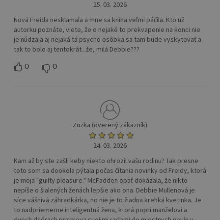
25. 03. 2026
Nová Freida nesklamala a mne sa kniha veľmi páčila. Kto už
autorku poznáte, viete, že o nejaké to prekvapenie na konci nie
je núdza a aj nejaká tá psycho osôbka sa tam bude vyskytovať a
tak to bolo aj tentokrát...že, milá Debbie???
0
0
Zuzka (overený zákazník)
24. 03. 2026
Kam až by ste zašli keby niekto ohrozil vašu rodinu? Tak presne
toto som sa dookola pýtala počas čítania novinky od Freidy, ktorá
je moja "guilty pleasure." McFadden opäť dokázala, že nikto
nepíše o šialených ženách lepšie ako ona. Debbie Mullenová je
síce vášnivá záhradkárka, no nie je to žiadna krehká kvetinka. Je
to nadpriemerne inteligentná žena, ktorá popri manželovi a
dvoch dcérach prispieva svojimi radami do miestnych novín v