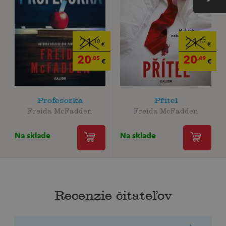
21
21
,10
,57
€
€
20
20
,05
,49
€
€
Profesorka
Přítel
Freida McFadden
Freida McFadden
Na sklade
Na sklade
Recenzie čitateľov