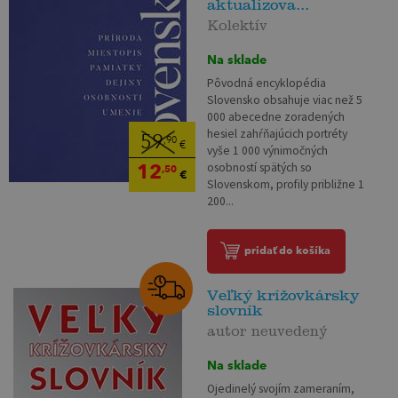
aktualizova...
Kolektív
Na sklade
Pôvodná encyklopédia
Slovensko obsahuje viac než 5
000 abecedne zoradených
hesiel zahŕňajúcich portréty
59
,90
€
vyše 1 000 výnimočných
12
osobností spätých so
,50
€
Slovenskom, profily približne 1
200...
pridať do košíka
Veľký krížovkársky
slovník
autor neuvedený
Na sklade
Ojedinelý svojím zameraním,