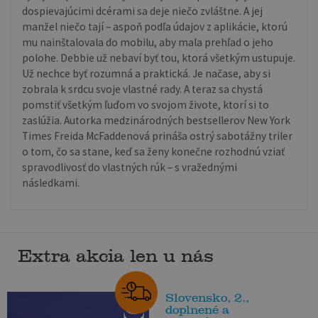
dospievajúcimi dcérami sa deje niečo zvláštne. A jej
manžel niečo tají – aspoň podľa údajov z aplikácie, ktorú
mu nainštalovala do mobilu, aby mala prehľad o jeho
polohe. Debbie už nebaví byť tou, ktorá všetkým ustupuje.
Už nechce byť rozumná a praktická. Je načase, aby si
zobrala k srdcu svoje vlastné rady. A teraz sa chystá
pomstiť všetkým ľuďom vo svojom živote, ktorí si to
zaslúžia. Autorka medzinárodných bestsellerov New York
Times Freida McFaddenová prináša ostrý sabotážny triler
o tom, čo sa stane, keď sa ženy konečne rozhodnú vziať
spravodlivosť do vlastných rúk – s vražednými
následkami.
Extra akcia len u nás
Slovensko, 2.,
doplnené a