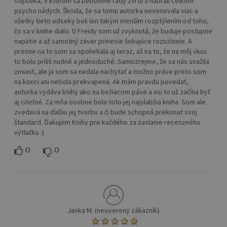
stĺpčeka, v ktorom sa Debbiene rady zvrtli a nabrali celkom
psycho nádych. Škoda, že sa tomu autorka nevenovala viac a
všetky tieto odseky boli len takým menším rozptýlením od toho,
čo sa v knihe dialo. U Freidy som už zvyknutá, že buduje postupne
napätie a až samotný záver prinesie šokujúce rozuzlenie. A
presne na to som sa spoliehala aj teraz, až na to, že na môj vkus
to bolo príliš nudné a jednoduché. Samozrejme, že sa nás snažila
zmiasť, ale ja som sa nedala nachytať a možno práve preto som
na konci ani nebola prekvapená. Ak mám pravdu povedať,
autorka vydáva knihy ako na bežiacom páse a asi to už začína byť
aj citeľné. Za mňa osobne bola toto jej najslabšia kniha. Som ale
zvedavá na ďalšiu jej tvorbu a či bude schopná prekonať svoj
štandard. Ďakujem Knihy pre každého za zaslanie recenzného
výtlačku :)
0
0
Janka M. (neoverený zákazník)