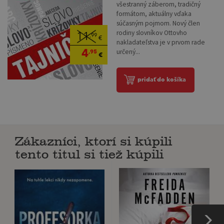
všestranný záberom, tradičný
formátom, aktuálny vďaka
súčasným pojmom. Nový člen
rodiny slovníkov Ottovho
11
,99
€
nakladateľstva je v prvom rade
4
určený...
,95
€
pridať do košíka
Zákazníci, ktorí si kúpili
tento titul si tiež kúpili