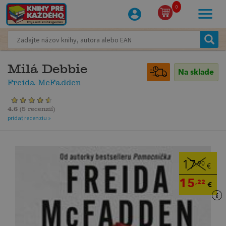
0
Milá Debbie
Na sklade
Freida McFadden
4.6
(
5 recenzií
)
pridať recenziu »
17
,90
€
15
,22
€