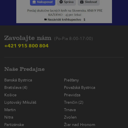
Zavolajte nám
(Po-Pia 8:00-17:00)
+421 915 800 804
Naše Predajne
Banská Bystrica
Piešťany
Bratislava (4)
Považská Bystrica
Košice
Prievidza
Liptovský Mikuláš
Trenčín (2)
Martin
Trnava
Nitra
Zvolen
Partizánske
Žiar nad Hronom