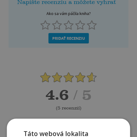
Napíšte recenziu a môžete vyhrať
Ako sa vám páčila kniha?
PRIDAŤ RECENZIU
4.6
/ 5
(
5 recenzií
)
Táto webová lokalita