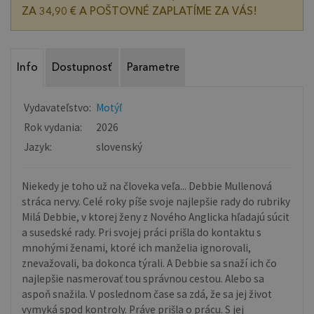
ZA 34,90 € A POŠTOVNÉ ZAPLATÍME ZA VÁS!
Info
Dostupnosť
Parametre
Vydavateľstvo:
Motýľ
Rok vydania:
2026
Jazyk:
slovenský
Niekedy je toho už na človeka veľa... Debbie Mullenová
stráca nervy. Celé roky píše svoje najlepšie rady do rubriky
Milá Debbie, v ktorej ženy z Nového Anglicka hľadajú súcit
a susedské rady. Pri svojej práci prišla do kontaktu s
mnohými ženami, ktoré ich manželia ignorovali,
znevažovali, ba dokonca týrali. A Debbie sa snaží ich čo
najlepšie nasmerovať tou správnou cestou. Alebo sa
aspoň snažila. V poslednom čase sa zdá, že sa jej život
vymyká spod kontroly. Práve prišla o prácu. S jej