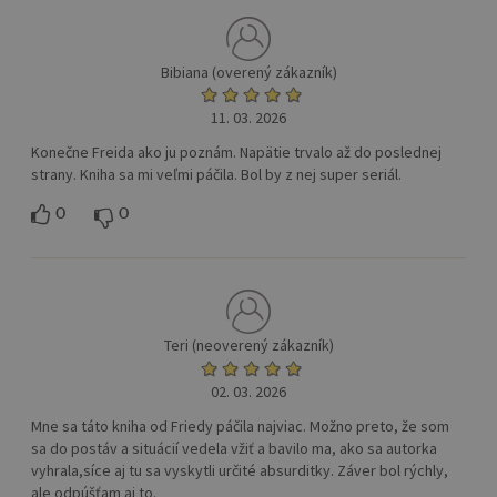
Bibiana (overený zákazník)
11. 03. 2026
Konečne Freida ako ju poznám. Napätie trvalo až do poslednej
strany. Kniha sa mi veľmi páčila. Bol by z nej super seriál.
0
0
Teri (neoverený zákazník)
02. 03. 2026
Mne sa táto kniha od Friedy páčila najviac. Možno preto, že som
sa do postáv a situácií vedela vžiť a bavilo ma, ako sa autorka
vyhrala,síce aj tu sa vyskytli určité absurditky. Záver bol rýchly,
ale odpúšťam aj to.