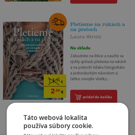
Pletieme na rukách a
na prstoch
Laura Strutt
Na sklade
Zabudnite na ihlice a naučte sa
rýchly spôsob pletenia na rukách
a na prstoch! Vďaka fotografiám
a jednoduchým návodom si
ľahko osvojíte všetky...
11
,95
€
2
,50
€
pridať do košíka
Táto webová lokalita
používa súbory cookie.