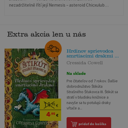
nezadržitelně řítí její Nemesis – asteroid Chicxulub…
Extra akcia len u nás
Hrdinov sprievodca
smrtiacimi drakmi ...
Cressida Cowell
Na sklade
Pre čitateľov od 7 rokov. Ďalšie
dobrodružstvo Štikúta
Strašného Šťukovca III. Štikút sa
stratí v bludisku knižnice a
navyše sa tu potulujú draky
11
,95
€
vŕtače a...
4
,95
€
pridať do košíka