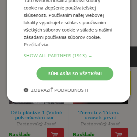
Táto webová lokalita používa súbory
cookie na zlepšenie používateľskej
Zákazníci, ktorí si kúpili
skúsenosti. Používaním našej webovej
tento titul si tiež kúpili
lokality vyjadrujete súhlas s používaním
všetkých súborov cookie v súlade s našimi
zásadami používania súborov cookie.
Prečítať viac
SHOW ALL PARTNERS
(1913) →
SÚHLASÍM SO VŠETKÝMI
13
10
,14
,39
€
€
12
9
,48
,87
€
€
ZOBRAZIŤ PODROBNOSTI
Děti plástve 1 (Volné
Termiti z Titanu -
pokračování sci...
svazek první
Pecinovský Josef
Pecinovský Josef
Na sklade
Na sklade