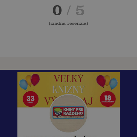
0
/ 5
(
žiadna recenzia
)