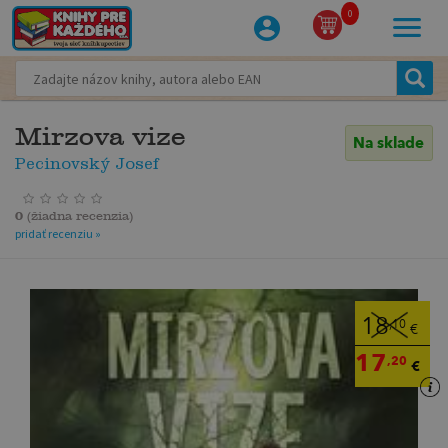
0
Mirzova vize
Na sklade
Pecinovský Josef
0
(
žiadna recenzia
)
pridať recenziu »
18
,10
€
17
,20
€