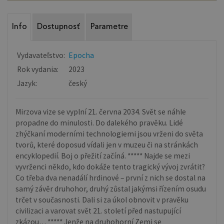
Info
Dostupnosť
Parametre
Vydavateľstvo:
Epocha
Rok vydania:
2023
Jazyk:
český
Mirzova vize se vyplní 21. června 2034. Svět se náhle
propadne do minulosti. Do dalekého pravěku. Lidé
zhýčkaní moderními technologiemi jsou vrženi do světa
tvorů, které doposud vídali jen v muzeu či na stránkách
encyklopedií. Boj o přežití začíná. ***** Najde se mezi
vyvrženci někdo, kdo dokáže tento tragický vývoj zvrátit?
Co třeba dva nenadálí hrdinové – první z nich se dostal na
samý závěr druhohor, druhý zůstal jakýmsi řízením osudu
trčet v současnosti. Dali si za úkol obnovit v pravěku
civilizaci a varovat svět 21. století před nastupující
zkázou… ***** Jenže na druhohorní Zemi se