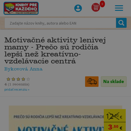
0
Motivačné aktivity lenivej
mamy - Prečo sú rodičia
lepší než kreatívno-
vzdelávacie centrá
Bykovová Anna
Na sklade
4
(
1 recenzia
)
pridať recenziu »
12
,90
€
3
,50
€