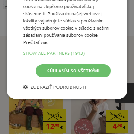
cookie na zlepšenie používateľskej
skúsenosti. Používaním našej webovej
lokality vyjadrujete súhlas s používaním
všetkých súborov cookie v súlade s našimi
zásadami používania súborov cookie.
Prečítať viac
Zákazníci, ktorí si kúpili
tento titul si tiež kúpili
SHOW ALL PARTNERS
(1913) →
SÚHLASÍM SO VŠETKÝMI
ZOBRAZIŤ PODROBNOSTI
13
15
,61
,65
€
€
12
4
,95
,95
€
€