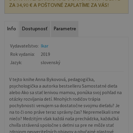
ZA 34,90 € A POŠTOVNÉ ZAPLATÍME ZA VÁS!
Info
Dostupnosť
Parametre
Vydavateľstvo:
Ikar
Rok vydania:
2019
Jazyk:
slovenský
V tejto knihe Anna Bykovová, pedagogička,
psychologička a autorka bestselleru Samostatné dieťa
alebo Ako sa stať lenivou mamou, ponúka svoj pohľad na
otázky rozvíjania detí. Mnohých rodičov trápia
pochybnosti: venujem sa dostatočne svojmu dieťaťu? Je
na to či ono práve teraz správny čas? Nepremeškali sme
niečo? Medzitým však každá naša prechádzka, každučká
chvíľa strávená spoločne s deťmi sa pre ne môže stať
zdrojom neuveriteľných objavov a obyčajné plastové