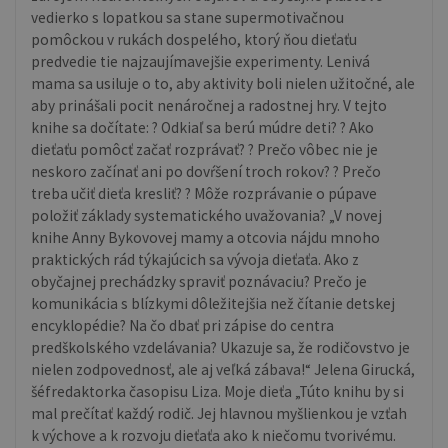
vedierko s lopatkou sa stane supermotivačnou
pomôckou v rukách dospelého, ktorý ňou dieťaťu
predvedie tie najzaujímavejšie experimenty. Lenivá
mama sa usiluje o to, aby aktivity boli nielen užitočné, ale
aby prinášali pocit nenáročnej a radostnej hry. V tejto
knihe sa dočítate: ? Odkiaľ sa berú múdre deti? ? Ako
dieťaťu pomôcť začať rozprávať? ? Prečo vôbec nie je
neskoro začínať ani po dovŕšení troch rokov? ? Prečo
treba učiť dieťa kresliť? ? Môže rozprávanie o púpave
položiť základy systematického uvažovania? „V novej
knihe Anny Bykovovej mamy a otcovia nájdu mnoho
praktických rád týkajúcich sa vývoja dieťaťa. Ako z
obyčajnej prechádzky spraviť poznávaciu? Prečo je
komunikácia s blízkymi dôležitejšia než čítanie detskej
encyklopédie? Na čo dbať pri zápise do centra
predškolského vzdelávania? Ukazuje sa, že rodičovstvo je
nielen zodpovednosť, ale aj veľká zábava!“ Jelena Girucká,
šéfredaktorka časopisu Liza. Moje dieťa „Túto knihu by si
mal prečítať každý rodič. Jej hlavnou myšlienkou je vzťah
k výchove a k rozvoju dieťaťa ako k niečomu tvorivému.