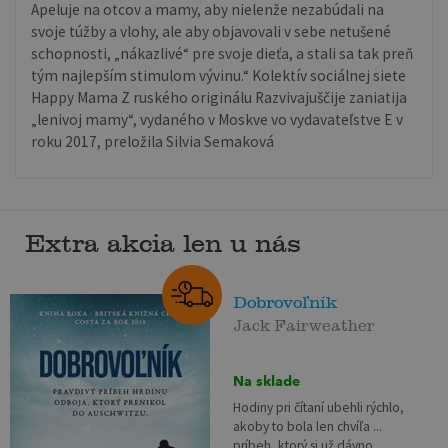
Apeluje na otcov a mamy, aby nielenže nezabúdali na
svoje túžby a vlohy, ale aby objavovali v sebe netušené
schopnosti, „nákazlivé“ pre svoje dieťa, a stali sa tak preň
tým najlepším stimulom vývinu.“ Kolektív sociálnej siete
Happy Mama Z ruského originálu Razvivajuščije zaniatija
„lenivoj mamy“, vydaného v Moskve vo vydavateľstve E v
roku 2017, preložila Silvia Semaková
Extra akcia len u nás
Dobrovoľník
Jack Fairweather
Na sklade
Hodiny pri čítaní ubehli rýchlo,
akoby to bola len chvíľa ...
príbeh, ktorý si už dávno