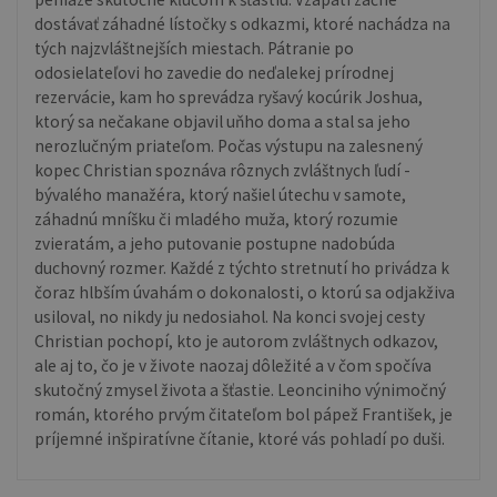
dostávať záhadné lístočky s odkazmi, ktoré nachádza na
tých najzvláštnejších miestach. Pátranie po
odosielateľovi ho zavedie do neďalekej prírodnej
rezervácie, kam ho sprevádza ryšavý kocúrik Joshua,
ktorý sa nečakane objavil uňho doma a stal sa jeho
nerozlučným priateľom. Počas výstupu na zalesnený
kopec Christian spoznáva rôznych zvláštnych ľudí -
bývalého manažéra, ktorý našiel útechu v samote,
záhadnú mníšku či mladého muža, ktorý rozumie
zvieratám, a jeho putovanie postupne nadobúda
duchovný rozmer. Každé z týchto stretnutí ho privádza k
čoraz hlbším úvahám o dokonalosti, o ktorú sa odjakživa
usiloval, no nikdy ju nedosiahol. Na konci svojej cesty
Christian pochopí, kto je autorom zvláštnych odkazov,
ale aj to, čo je v živote naozaj dôležité a v čom spočíva
skutočný zmysel života a šťastie. Leonciniho výnimočný
román, ktorého prvým čitateľom bol pápež František, je
príjemné inšpiratívne čítanie, ktoré vás pohladí po duši.