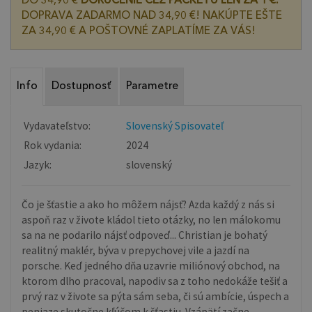
DO 34,90 €
DORUČENIE CEZ PACKETU LEN ZA 1 €.
DOPRAVA ZADARMO NAD 34,90 €! NAKÚPTE EŠTE
ZA 34,90 € A POŠTOVNÉ ZAPLATÍME ZA VÁS!
Info
Dostupnosť
Parametre
Vydavateľstvo:
Slovenský Spisovateľ
Rok vydania:
2024
Jazyk:
slovenský
Čo je šťastie a ako ho môžem nájsť? Azda každý z nás si
aspoň raz v živote kládol tieto otázky, no len málokomu
sa na ne podarilo nájsť odpoveď... Christian je bohatý
realitný maklér, býva v prepychovej vile a jazdí na
porsche. Keď jedného dňa uzavrie miliónový obchod, na
ktorom dlho pracoval, napodiv sa z toho nedokáže tešiť a
prvý raz v živote sa pýta sám seba, či sú ambície, úspech a
peniaze skutočne kľúčom k šťastiu. Vzápätí začne