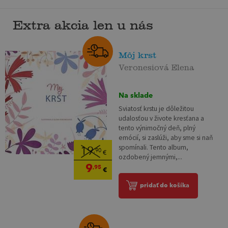
Extra akcia len u nás
Môj krst
Veronesiová Elena
Na sklade
Sviatosť krstu je dôležitou
udalosťou v živote kresťana a
tento výnimočný deň, plný
emócií, si zaslúži, aby sme si naň
spomínali. Tento album,
19
,90
€
ozdobený jemnými,...
9
,95
€
pridať do košíka