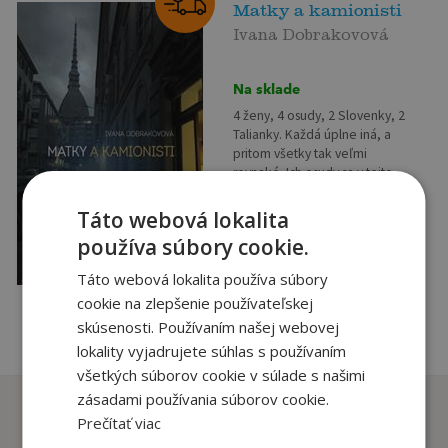
Matky a kamionisti
Ivana Dobrakovová
Na sklade
4 ženy, 4 osudy, 2 Slovenky, 2
Talianky. Každá úplne iná, a
pritom všetky tak veľmi
rovnaké. Ich osudy sa v tejto
knižke prelínajú, rozchádzajú,...
13
,90
€
Táto webová lokalita
3
,95
€
používa súbory cookie.
pridať do košíka
Táto webová lokalita používa súbory
cookie na zlepšenie používateľskej
skúsenosti. Používaním našej webovej
lokality vyjadrujete súhlas s používaním
všetkých súborov cookie v súlade s našimi
zásadami používania súborov cookie.
Zákazníci, ktorí si kúpili
Prečítať viac
tento titul si tiež kúpili