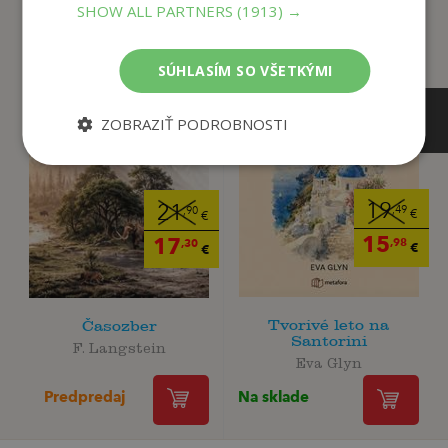
SHOW ALL PARTNERS
(1913) →
SÚHLASÍM SO VŠETKÝMI
ZOBRAZIŤ PODROBNOSTI
19
21
,49
,90
€
€
15
17
,98
,30
€
€
Tvorivé leto na
Časozber
Santorini
F. Langstein
Eva Glyn
Predpredaj
Na sklade