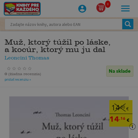
0
Muž, ktorý túžil po láske,
a kocúr, ktorý mu ju dal
Leoncini Thomas
Na sklade
0
(
žiadna recenzia
)
pridať recenziu »
14
,90
€
14
,16
€