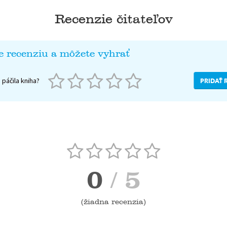
Recenzie čitateľov
e recenziu a môžete vyhrať
páčila kniha?
PRIDAŤ 
0
/ 5
(
žiadna recenzia
)