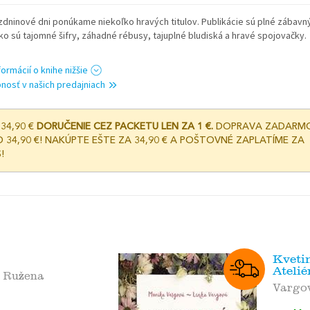
zdninové dni ponúkame niekoľko hravých titulov. Publikácie sú plné zábavn
ako sú tajomné šifry, záhadné rébusy, tajuplné bludiská a hravé spojovačky.
formácií o knihe nižšie
nosť v našich predajniach
34,90 €
DORUČENIE CEZ PACKETU LEN ZA 1 €.
DOPRAVA ZADARM
 34,90 €! NAKÚPTE EŠTE ZA 34,90 € A POŠTOVNÉ ZAPLATÍME ZA
!
Kveti
Atelié
á Ružena
Vargo