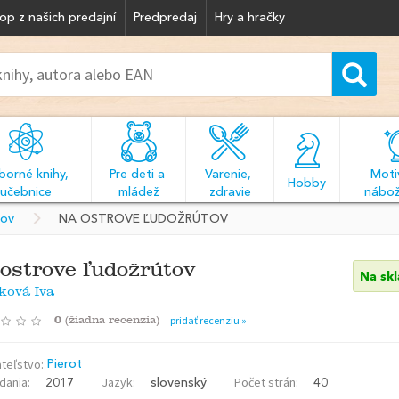
op z našich predajní
Predpredaj
Hry a hračky
orné knihy, 
Pre deti a 
Varenie, 
Motiv
  Hobby  
učebnice
mládež
zdravie
nábož
kov
NA OSTROVE ĽUDOŽRÚTOV
ostrove ľudožrútov
Na sk
ková Iva
0
(
žiadna recenzia
)
pridať recenziu »
teľstvo:
Pierot
dania:
Jazyk:
Počet strán:
2017
slovenský
40