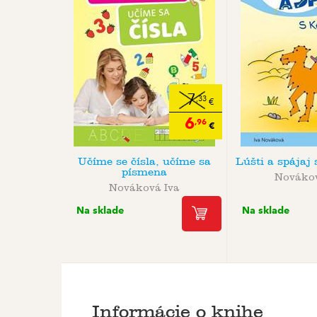
7
,33
€
6
,96
€
Učíme se čísla, učíme sa
Lúšti a spájaj
písmena
Novákov
Nováková Iva
Na sklade
Na sklade
Informácie o knihe