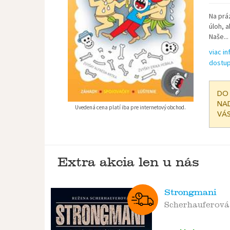
Na prá
úloh, 
Naše...
viac in
dostup
DO 
NAD
Uvedená cena platí iba pre internetový obchod.
VÁS
Extra akcia len u nás
Strongmani
Scherhauferov