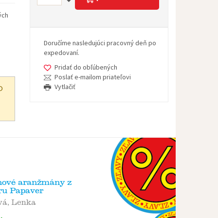
ých
Doručíme nasledujúci pracovný deň po
expedovaní.
Pridať do obľúbených
Poslať e-mailom priateľovi
Vytlačiť
O
nové aranžmány z
ru Papaver
vá, Lenka