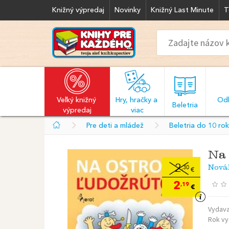
Knižný výpredaj
Novinky
Knižný Last Minute
T
Veľký knižný 
Hry, hračky a 
Odb
  Beletria  
výpredaj
viac
Pre deti a mládež
Beletria do 10 ro
Na 
Nová
2
,30
€
2
,19
€
Vydava
Rok vy