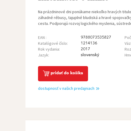
Na prázdninové dni ponúkame niekoľko hravých titulov
záhadné rébusy, tajuplné bludiská a hravé spojovačky
cestu. Podporujú rozvoj logického myslenia, sústrede
EAN :
Poč
9788073535827
Katalógové číslo:
Väz
1214136
Rok vydania:
Roz
2017
Jazyk:
Hmo
slovenský
pridať do košíka
dostupnosť v našich predajniach