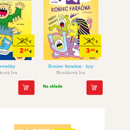
2
3
,35
,77
€
€
2
3
,23
,58
€
€
jovačky
Koniec faraóna - hry
ková Iva
Nováková Iva
Na sklade