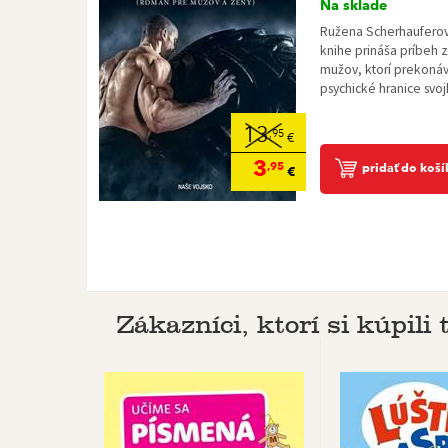
Na sklade
Ružena Scherhauferová
knihe prináša príbeh z
mužov, ktorí prekonáva
psychické hranice svojh
13
,95
€
3
,95
pridať do koší
€
Zákazníci, ktorí si kúpili t