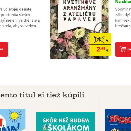
Na skla
 vo svojej desiatej
Spomínate
 prostredia silných
záhrady? 
jú nielen fyzické, ale aj
kamiliek,
o tela, aby sa tvrdým...
brečtan s
14
,90
€
2
,95
ka
p
€
ento titul si tiež kúpili