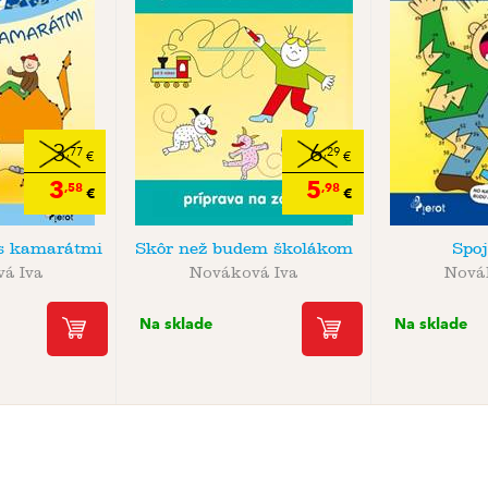
3
6
,77
,29
€
€
3
5
,58
,98
€
€
 s kamarátmi
Skôr než budem školákom
Spo
á Iva
Nováková Iva
Nová
Na sklade
Na sklade