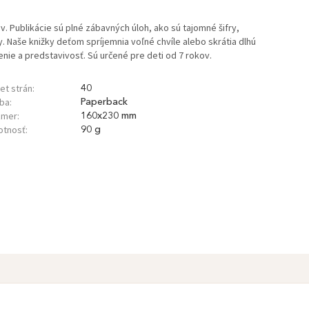
. Publikácie sú plné zábavných úloh, ako sú tajomné šifry,
. Naše knižky deťom spríjemnia voľné chvíle alebo skrátia dlhú
nie a predstavivosť. Sú určené pre deti od 7 rokov.
et strán:
40
ba:
Paperback
mer:
160x230 mm
tnosť:
90 g