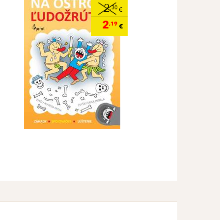
2
,30
€
2
,19
€