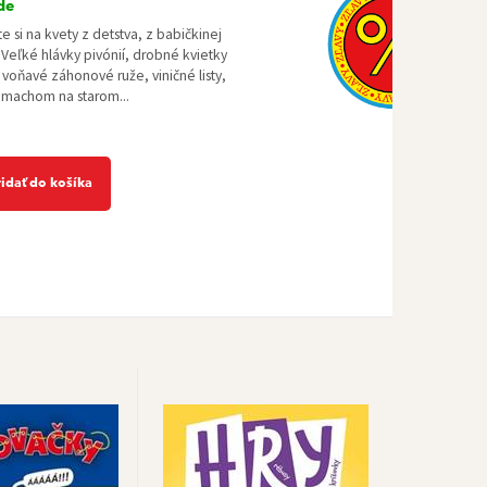
de
 si na kvety z detstva, z babičkinej
Veľké hlávky pivónií, drobné kvietky
 voňavé záhonové ruže, viničné listy,
 machom na starom...
ridať do košíka