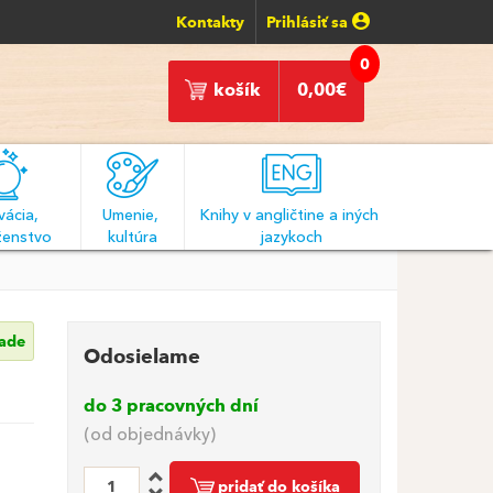
Kontakty
Prihlásiť sa
0
košík
0,00
€
ácia, 
Umenie, 
Knihy v angličtine a iných 
enstvo
kultúra
jazykoch
lade
Odosielame
do 3 pracovných dní
(od objednávky)
pridať do košíka