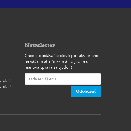
Newsletter
Chcete dostávať akciové ponuky priamo
na váš e-mail? (maximálne jedna e-
mailová správa za týždeň)
 čl.13
 čl.14
Odoberať