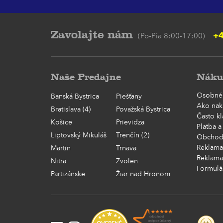
Zavolajte nám
+4
(Po-Pia 8:00-17:00)
Naše Predajne
Náku
Osobné
Banská Bystrica
Piešťany
Ako nak
Bratislava (4)
Považská Bystrica
Často k
Košice
Prievidza
Platba a
Liptovský Mikuláš
Trenčín (2)
Obchod
Reklama
Martin
Trnava
Reklama
Nitra
Zvolen
Formulá
Partizánske
Žiar nad Hronom