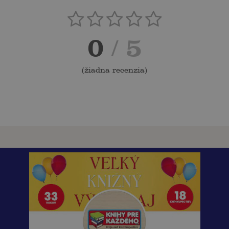
0
/ 5
(
žiadna recenzia
)