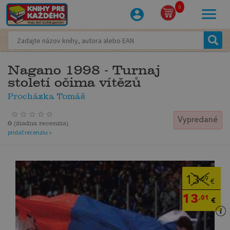
0
Nagano 1998 - Turnaj
století očima vítězů
Procházka Tomáš
Vypredané
0
(
žiadna recenzia
)
pridať recenziu »
13
,69
€
13
,01
€