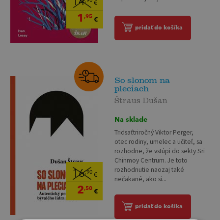
14
,90
€
1
,95
€
pridať do košíka
So slonom na
pleciach
Štraus Dušan
Na sklade
Tridsaťtriročný Viktor Perger,
otec rodiny, umelec a učiteľ, sa
rozhodne, že vstúpi do sekty Sri
Chinmoy Centrum. Je toto
rozhodnutie naozaj také
16
,90
€
nečakané, ako si...
2
,50
€
pridať do košíka