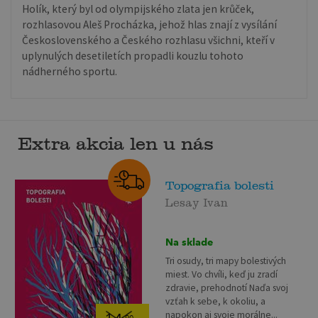
Holík, který byl od olympijského zlata jen krůček,
rozhlasovou Aleš Procházka, jehož hlas znají z vysílání
Československého a Českého rozhlasu všichni, kteří v
uplynulých desetiletích propadli kouzlu tohoto
nádherného sportu.
Extra akcia len u nás
Topografia bolesti
Lesay Ivan
Na sklade
Tri osudy, tri mapy bolestivých
miest. Vo chvíli, keď ju zradí
zdravie, prehodnotí Naďa svoj
vzťah k sebe, k okoliu, a
napokon aj svoje morálne...