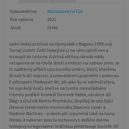
Vydavateľstvo:
Nakladatelství Čas
Rok vydania:
2021
Jazyk:
český
Lední hokej prožíval na olympiádě v Naganu 1998 svůj
Turnaj století. Čeští hokejisté si na něm splnili sen a
vstoupili do historie. A drtivá většina národa nikdy
nezapomene na chvíle štěstí a hrdosti na rodnou zemi. Je
to nádherný příběh sportovního umění, štěstí, kterému
šli naši hráči naproti, a sebevědomí spojeného s pokorou.
S odstupem třiadvaceti let, ale jako by se odehrál včera,
ho vyprávějí hráči, kteří se na tomto mimořádném
triumfu podíleli: brankář Dominik Hašek, obránce Jiří
Šlégr a útočník Martin Procházka. Doplňují je oba žijící
členové trenérského triumvirátu Slavomír Lener a
Vladimír Martinec – a všech pět vzpomíná také na Ivana
Hlinku. A nakonec jsou tu rozhovory s dalšími dvěma
hokejovými legendami: hráčskou představuje útočník Jiří