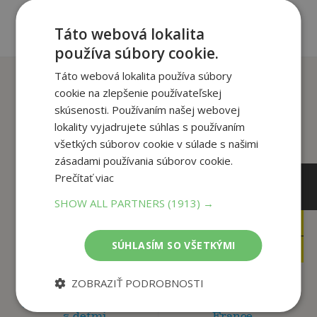
Táto webová lokalita
používa súbory cookie.
Táto webová lokalita používa súbory
Zákazníci, ktorí si kúpili
cookie na zlepšenie používateľskej
tento titul si tiež kúpili
skúsenosti. Používaním našej webovej
lokality vyjadrujete súhlas s používaním
všetkých súborov cookie v súlade s našimi
zásadami používania súborov cookie.
Prečítať viac
SHOW ALL PARTNERS
(1913) →
14
,90
€
16
,95
€
6
,99
€
7
SÚHLASÍM SO VŠETKÝMI
,95
€
ZOBRAZIŤ PODROBNOSTI
Jeden rok
odpočinkových aktivít
Príbeh Tour de
s deťmi
France