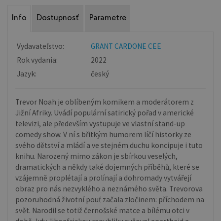
Info
Dostupnosť
Parametre
Vydavateľstvo:
GRANT CARDONE CEE
Rok vydania:
2022
Jazyk:
český
Trevor Noah je oblíbeným komikem a moderátorem z
Jižní Afriky. Uvádí populární satirický pořad v americké
televizi, ale především vystupuje ve vlastní stand-up
comedy show. V ní s břitkým humorem líčí historky ze
svého dětství a mládí a ve stejném duchu koncipuje i tuto
knihu. Narozený mimo zákon je sbírkou veselých,
dramatických a někdy také dojemných příběhů, které se
vzájemně proplétají a prolínají a dohromady vytvářejí
obraz pro nás nezvyklého a neznámého světa. Trevorova
pozoruhodná životní pouť začala zločinem: příchodem na
svět. Narodil se totiž černošské matce a bílému otci v