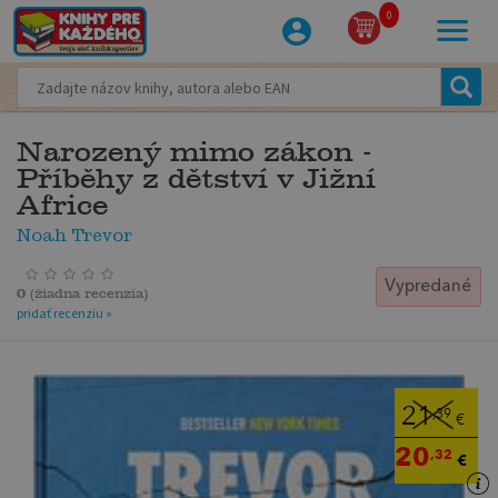
0
Narozený mimo zákon -
Příběhy z dětství v Jižní
Africe
Noah Trevor
Vypredané
0
(
žiadna recenzia
)
pridať recenziu »
21
,39
€
20
,32
€