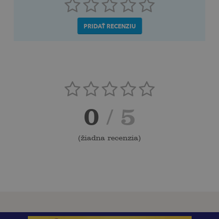
PRIDAŤ RECENZIU
0
/ 5
(
žiadna recenzia
)