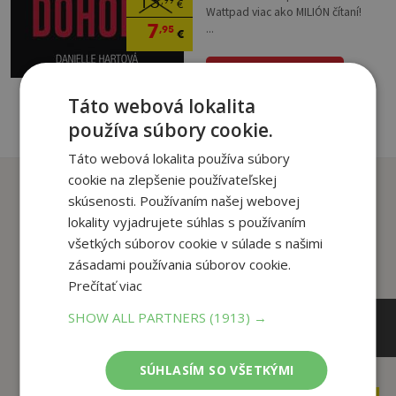
13
,99
€
Wattpad viac ako MILIÓN čítaní!
7
...
,95
€
pridať do košíka
Táto webová lokalita
používa súbory cookie.
Táto webová lokalita používa súbory
cookie na zlepšenie používateľskej
Zákazníci, ktorí si kúpili
skúsenosti. Používaním našej webovej
tento titul si tiež kúpili
lokality vyjadrujete súhlas s používaním
všetkých súborov cookie v súlade s našimi
zásadami používania súborov cookie.
Prečítať viac
SHOW ALL PARTNERS
(1913) →
SÚHLASÍM SO VŠETKÝMI