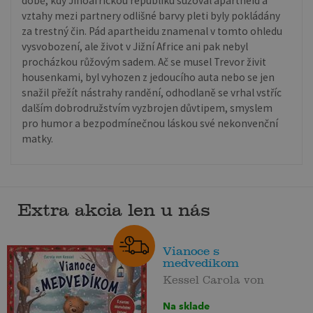
době, kdy Jihoafrickou republiku sužoval apartheid a
vztahy mezi partnery odlišné barvy pleti byly pokládány
za trestný čin. Pád apartheidu znamenal v tomto ohledu
vysvobození, ale život v Jižní Africe ani pak nebyl
procházkou růžovým sadem. Ač se musel Trevor živit
housenkami, byl vyhozen z jedoucího auta nebo se jen
snažil přežít nástrahy randění, odhodlaně se vrhal vstříc
dalším dobrodružstvím vyzbrojen důvtipem, smyslem
pro humor a bezpodmínečnou láskou své nekonvenční
matky.
Extra akcia len u nás
Vianoce s
medvedíkom
Kessel Carola von
Na sklade