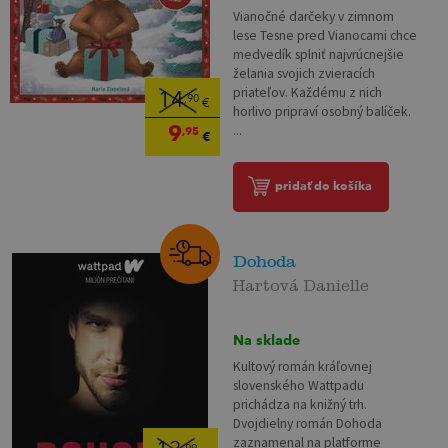
Vianočné darčeky v zimnom
lese Tesne pred Vianocami chce
medvedík splniť najvrúcnejšie
želania svojich zvieracích
priateľov. Každému z nich
14
,90
€
horlivo pripraví osobný balíček.
9
...
,95
€
pridať do košíka
Dohoda
Hartová Danielle
Na sklade
Kultový román kráľovnej
slovenského Wattpadu
prichádza na knižný trh.
Dvojdielny román Dohoda
zaznamenal na platforme