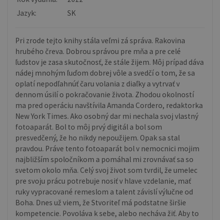
Jazyk:
SK
Pri zrode tejto knihy stála veľmi zá správa. Rakovina
hrubého čreva. Dobrou správou pre mňa a pre celé
ľudstov je zasa skutočnosť, že stále žijem. Môj prípad dáva
nádej mnohým ľuďom dobrej vôle a svedčí o tom, že sa
oplatí nepodľahnúť čaru volania z diaľky a vytrvať v
dennom úsilí o pokračovanie života. Zhodou okolností
ma pred operáciu navštívila Amanda Cordero, redaktorka
New York Times. Ako osobný dar mi nechala svoj vlastný
fotoaparát. Bol to môj prvý digitál a bol som
presvedčený, že ho nikdy nepoužijem. Opak sa stal
pravdou. Práve tento fotoaparát bol v nemocnici mojim
najbližším spoločníkom a pomáhal mi zrovnávať sa so
svetom okolo mňa. Celý svoj život som tvrdil, že umelec
pre svoju prácu potrebuje nosiť v hlave vzdelanie, mať
ruky vypracované remeslom a talent závislí výlučne od
Boha. Dnes už viem, že Stvoriteľ má podstatne širšie
kompetencie. Povoláva k sebe, alebo necháva žiť. Aby to