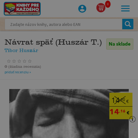
0
Návrat späť (Huszár T.)
Na sklade
Tibor Huszár
0
(
žiadna recenzia
)
pridať recenziu »
14
,90
€
14
,16
€