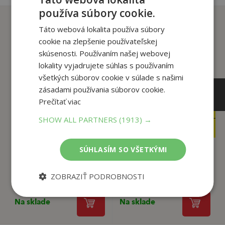
používa súbory cookie.
Zákazníci, ktorí si kúpili
Táto webová lokalita používa súbory
tento titul si tiež kúpili
cookie na zlepšenie používateľskej
skúsenosti. Používaním našej webovej
lokality vyjadrujete súhlas s používaním
všetkých súborov cookie v súlade s našimi
zásadami používania súborov cookie.
Prečítať viac
39
29
,00
,90
€
€
SHOW ALL PARTNERS
(1913) →
37
28
,05
,41
€
€
SÚHLASÍM SO VŠETKÝMI
Bratislava
Anton Šmotlák
ZOBRAZIŤ PODROBNOSTI
Karol Kállay
Aurel Hrabušický,
Na sklade
Na sklade