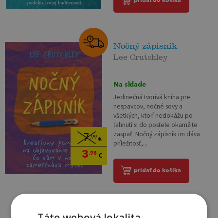
Nočný zápisník
Lee Crutchley
Na sklade
Jedinečná tvorivá kniha pre
nespavcov, nočné sovy a
všetkých, ktorí nedokážu po
ľahnutí si do postele okamžite
zaspať. Nočný zápisník im dáva
7
,99
€
príležitosť,...
3
,95
€
pridať do košíka
Táto webová lokalita