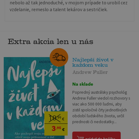
nebolo až tak jednoduché, v mojom prípade to urobil cez
vzdelanie, remeslo a talent lekárov a sestričiek.
Extra akcia len u nás
Najlepší život v
každom veku
Andrew Fuller
Na sklade
Popredný austrálsky psychológ
Andrew Fuller viedol rozhovory s
viac ako 500 000 ľuďmi, aby
zistil spoločné črty jednotlivých
období ľudského života, určil
10
,99
€
prednosti či nedostatky...
3
,95
€
pridať do košíka