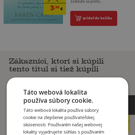
Zastavte sa preto...
3
,95
€
pridať do košíka
Zákazníci, ktorí si kúpili
tento titul si tiež kúpili
Táto webová lokalita
používa súbory cookie.
Táto webová lokalita používa súbory
14
29
,90
,90
cookie na zlepšenie používateľskej
€
€
skúsenosti. Používaním našej webovej
3
12
,95
,95
€
€
lokality vyjadrujete súhlas s používaním