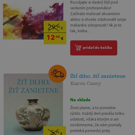
Rozvíjajte si vlastný štýl pod
vedením profesionálov!
Začínate maľovať akvarelom
alebo si chcete zdokonaliť svoje
maliarske schopnosti? Ak je to
29
,90
€
tak, kniha...
12
,95
€
pridať do košíka
Žiť dlho, žiť zanietene
Karen Casey
Na sklade
Život plynie, a to poriadne
rýchlo. Každý deň prináša toľko
udalostí, vďaka ktorým si ani
nevšimneme, že nám pomaly
preteká pomedzi prsty.
5
,99
€