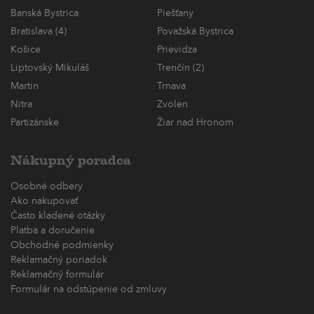
Banská Bystrica
Piešťany
Bratislava (4)
Považská Bystrica
Košice
Prievidza
Liptovský Mikuláš
Trenčín (2)
Martin
Trnava
Nitra
Zvolen
Partizánske
Žiar nad Hronom
Nákupný poradca
Osobné odbery
Ako nakupovať
Často kladené otázky
Platba a doručenie
Obchodné podmienky
Reklamačný poriadok
Reklamačný formulár
Formulár na odstúpenie od zmluvy