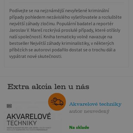
Podívejte se na nejznámější nevyřešené kriminální
případy pohledem nezávislého vyšetřovatele a rozluštěte
největší záhady zločinu. Populární badatel a reportér
Jaroslav V. Mareš rozkrývá proslulé případy, které otřásly
naší společností. Kniha tematicky volně navazuje na
bestseller Největší záhady kriminalistiky, v některých
příbězích se autorovi podařilo dostat se o trochu dál a
vypátrat nové skutečnosti.
Extra akcia len u nás
Akvarelové techniky
autor neuvedený
Na sklade