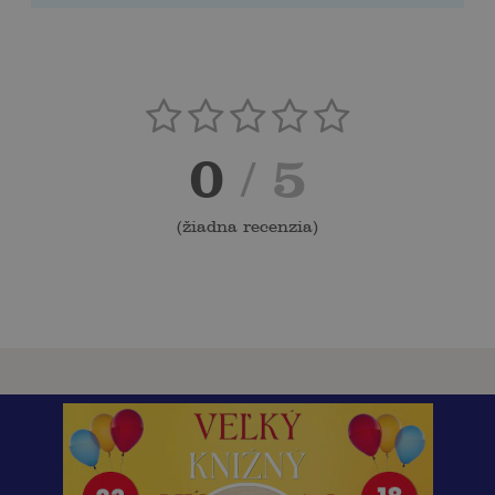
0
/ 5
(
žiadna recenzia
)