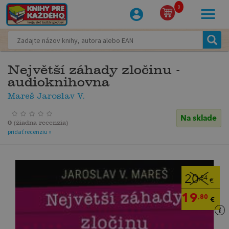
0
Největší záhady zločinu -
audioknihovna
Mareš Jaroslav V.
Na sklade
0
(
žiadna recenzia
)
pridať recenziu »
20
,84
€
19
,80
€