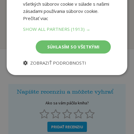
všetkých súborov cookie v súlade s našimi
zásadami používania súborov cookie.
Keksy pre psy
Akvarelové techniky
Prečítať viac
autor neuvedený
autor neuvedený
SHOW ALL PARTNERS
(1913) →
Na sklade
Na sklade
SÚHLASÍM SO VŠETKÝMI
ZOBRAZIŤ PODROBNOSTI
Recenzie čitateľov
Napíšte recenziu a môžete vyhrať
Ako sa vám páčila kniha?
PRIDAŤ RECENZIU