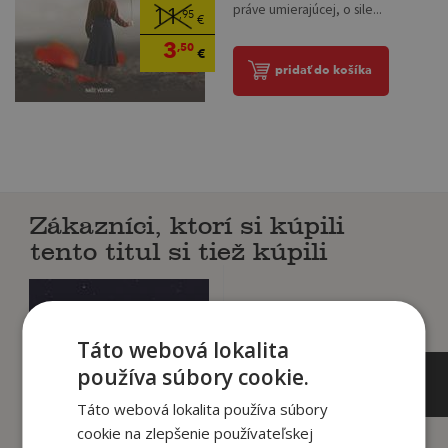
práve umierajúcej, o sile...
11
,95
€
3
,50
€
pridať do košíka
Zákazníci, ktorí si kúpili
tento titul si tiež kúpili
Táto webová lokalita
používa súbory cookie.
Táto webová lokalita používa súbory
cookie na zlepšenie používateľskej