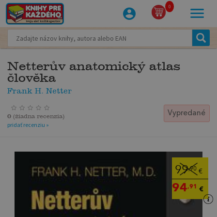
0
Netterův anatomický atlas
člověka
Frank H. Netter
Vypredané
0
(
žiadna recenzia
)
pridať recenziu »
99
,90
€
94
,91
€