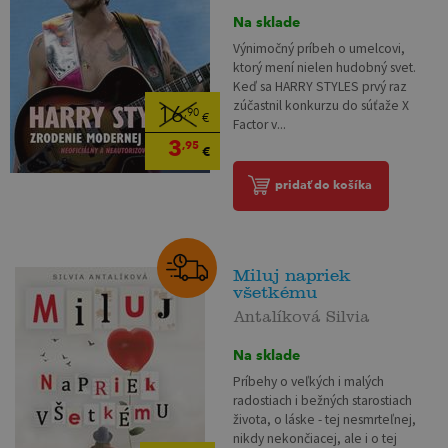
Na sklade
Výnimočný príbeh o umelcovi,
ktorý mení nielen hudobný svet.
Keď sa HARRY STYLES prvý raz
zúčastnil konkurzu do súťaže X
16
,90
€
Factor v...
3
,95
€
pridať do košíka
Miluj napriek
všetkému
Antalíková Silvia
Na sklade
Príbehy o veľkých i malých
radostiach i bežných starostiach
života, o láske - tej nesmrteľnej,
nikdy nekončiacej, ale i o tej