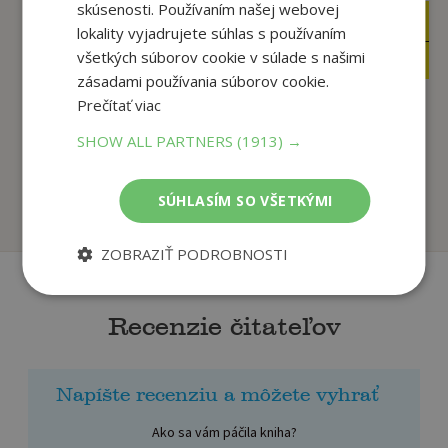
skúsenosti. Používaním našej webovej
26
12
,90
,95
€
€
lokality vyjadrujete súhlas s používaním
25
5
všetkých súborov cookie v súlade s našimi
,56
,95
€
€
zásadami používania súborov cookie.
Prečítať viac
Na počiatku bola
(Za)chráňte svoje
SHOW ALL PARTNERS
(1913) →
bunka
črevo – aj pečeň, ž...
Katharina Vestre
Bukovský Igor
SÚHLASÍM SO VŠETKÝMI
Na sklade
Na sklade
ZOBRAZIŤ PODROBNOSTI
Recenzie čitateľov
Napíšte recenziu a môžete vyhrať
Ako sa vám páčila kniha?