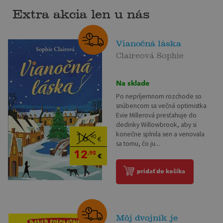
Extra akcia len u nás
Vianočná láska
Claireová Sophie
Na sklade
Po nepríjemnom rozchode so
snúbencom sa večná optimistka
Evie Millerová presťahuje do
dedinky Willowbrook, aby si
konečne splnila sen a venovala
16
,90
€
sa tomu, čo ju...
12
,95
€
pridať do košíka
Môj dvojník je