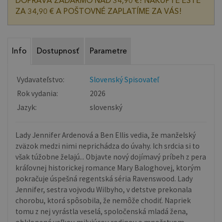
DOPRAVA ZADARMO NAD 34,90 €! NAKÚPTE EŠTE
ZA 34,90 € A POŠTOVNÉ ZAPLATÍME ZA VÁS!
Info
Dostupnosť
Parametre
Vydavateľstvo:
Slovenský Spisovateľ
Rok vydania:
2026
Jazyk:
slovenský
Lady Jennifer Ardenová a Ben Ellis vedia, že manželský
zväzok medzi nimi neprichádza do úvahy. Ich srdcia si to
však túžobne želajú... Objavte nový dojímavý príbeh z pera
kráľovnej historickej romance Mary Baloghovej, ktorým
pokračuje úspešná regentská séria Ravenswood. Lady
Jennifer, sestra vojvodu Wilbyho, v detstve prekonala
chorobu, ktorá spôsobila, že nemôže chodiť. Napriek
tomu z nej vyrástla veselá, spoločenská mladá žena,