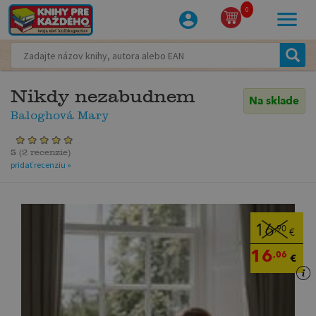
0
Nikdy nezabudnem
Na sklade
Baloghová Mary
5
(
2 recenzie
)
pridať recenziu »
16
,90
€
16
,06
€