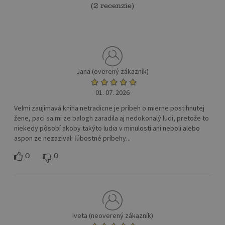
(
2 recenzie
)
Jana (overený zákazník)
01. 07. 2026
Velmi zaujímavá kniha.netradicne je príbeh o mierne postihnutej
žene, paci sa mi ze balogh zaradila aj nedokonalý ludi, pretože to
niekedy pôsobí akoby takýto ludia v minulosti ani neboli alebo
aspon ze nezazivali ľúbostné príbehy...
0
0
Iveta (neoverený zákazník)