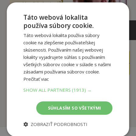
Táto webová lokalita
používa súbory cookie.
Táto webová lokalita používa súbory
cookie na zlepšenie používateľskej
skúsenosti. Používaním našej webovej
lokality vyjadrujete súhlas s používaním
13
14
,90
,90
€
€
všetkých súborov cookie v súlade s našimi
13
14
,21
,16
€
€
zásadami používania súborov cookie.
Prečítať viac
SHOW ALL PARTNERS
(1913) →
Nezabudnuteľná
Viac než milenka
Baloghová Mary
Baloghová Mary
SÚHLASÍM SO VŠETKÝMI
Na sklade
Na sklade
ZOBRAZIŤ PODROBNOSTI