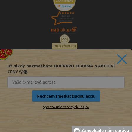
Už nikdy nezmeškáte DOPRAVU ZDARMA a AKCIOVÉ
CENY 🙂📚
Nechcem zmeškať žiadnu akciu
Spracovanie osobných údajov
© 2016-2026 KNIHY PRE KAŽDÉHO s.r.o.
Zanechajte nám správu