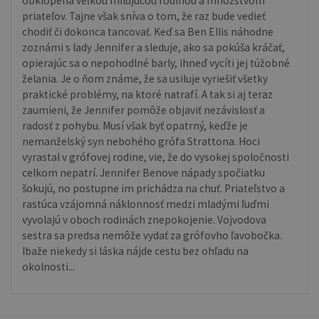
obklopená veľkou milujúcou rodinou a množstvom
priateľov. Tajne však sníva o tom, že raz bude vedieť
chodiť či dokonca tancovať. Keď sa Ben Ellis náhodne
zoznámi s lady Jennifer a sleduje, ako sa pokúša kráčať,
opierajúc sa o nepohodlné barly, ihneď vycíti jej túžobné
želania. Je o ňom známe, že sa usiluje vyriešiť všetky
praktické problémy, na ktoré natrafí. A tak si aj teraz
zaumieni, že Jennifer pomôže objaviť nezávislosť a
radosť z pohybu. Musí však byť opatrný, keďže je
nemanželský syn nebohého grófa Strattona. Hoci
vyrastal v grófovej rodine, vie, že do vysokej spoločnosti
celkom nepatrí. Jennifer Benove nápady spočiatku
šokujú, no postupne im prichádza na chuť. Priateľstvo a
rastúca vzájomná náklonnosť medzi mladými ľuďmi
vyvolajú v oboch rodinách znepokojenie. Vojvodova
sestra sa predsa nemôže vydať za grófovho ľavobočka.
Ibaže niekedy si láska nájde cestu bez ohľadu na
okolnosti...