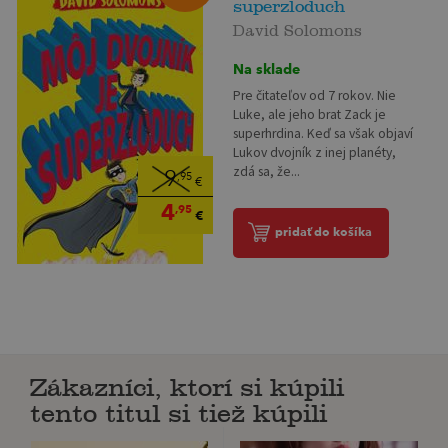
superzloduch
David Solomons
Na sklade
Pre čitateľov od 7 rokov. Nie
Luke, ale jeho brat Zack je
superhrdina. Keď sa však objaví
Lukov dvojník z inej planéty,
zdá sa, že...
9
,95
€
4
,95
€
pridať do košíka
Zákazníci, ktorí si kúpili
tento titul si tiež kúpili