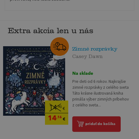
Extra akcia len u nás
Zimné rozprávky
Casey Dawn
Na sklade
Pre deti od 6 rokov. Najkrajšie
zimné rozprávky z celého sveta
Táto krásne ilustrovaná kniha
prináša výber zimných príbehov
z celého sveta...
14
,90
€
14
,16
€
pridať do košíka