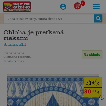
0
Obloha je pretkaná
riekami
Shafak Elif
Na sklade
0
(
žiadna recenzia
)
pridať recenziu »
31
,90
€
30
,31
€