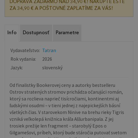
DOPRAVA ZADARMO NAD 34,90 €! NAKÚPTE EŠTE
ZA 34,90 € A POŠTOVNÉ ZAPLATÍME ZA VÁS!
Info
Dostupnosť
Parametre
Vydavateľstvo:
Tatran
Rok vydania:
2026
Jazyk:
slovenský
Od finalistky Bookerovej ceny a autorky bestselleru
Ostrov stratených stromov prichádza očarujúci román,
ktorý sa rozlieva naprieč tisícročiami, kontinentmi aj
ľudskými osudmi – v tieni jednej z najepickejších básní
všetkých čias. V starovekom Ninive na brehu rieky Tigris
vzniká veľkolepá knižnica kráľa Aššurbanipala. Z jej
trosiek prežije len fragment – starobylý Epos o
Gilgamešovi, príbeh, ktorý bude stáročia putovať svetom