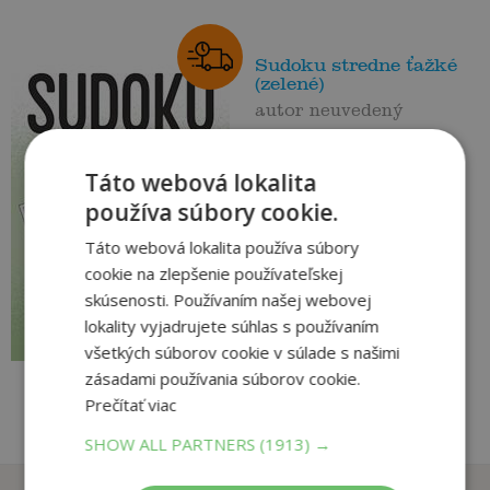
Sudoku stredne ťažké
(zelené)
autor neuvedený
Na sklade
Táto webová lokalita
Vyše 140 sudoku strednej
náročnosti pre bystré hlavy!
používa súbory cookie.
Riešenia každého hlavolamu
nájdete na konci knihy. ...
Táto webová lokalita používa súbory
4
cookie na zlepšenie používateľskej
,95
€
skúsenosti. Používaním našej webovej
4
,70
€
lokality vyjadrujete súhlas s používaním
pridať do košíka
všetkých súborov cookie v súlade s našimi
zásadami používania súborov cookie.
Prečítať viac
SHOW ALL PARTNERS
(1913) →