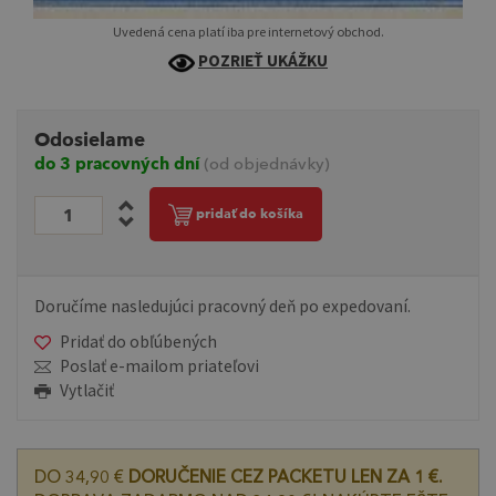
Uvedená cena platí iba pre internetový obchod.
POZRIEŤ UKÁŽKU
Odosielame
do 3 pracovných dní
(od objednávky)
pridať do košíka
Doručíme nasledujúci pracovný deň po expedovaní.
Pridať do obľúbených
Poslať e-mailom priateľovi
Vytlačiť
DO 34,90 €
DORUČENIE CEZ PACKETU LEN ZA 1 €.