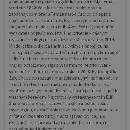
a nenápadne prepájať životy ľudí, ktorí sa nikdy nemali
stretnúť. 1840: Vo viktoriánskom Londýne sa na
zapáchajúcom brehu Temže narodí Arthur, chlapec z
najchudobnejších pomerov, ktorého výnimočná pamäť
mu otvorí dvere do sveta kníh. Ako učeň u významného
vydavateľa objaví dielo, ktoré ho privedie k dávnym
civilizáciám ukrytým pod pieskom Mezopotámie. 2014:
Mladé jezídske dievča Narin sa vydáva s babičkou na
nebezpečnú cestu k posvätnému chrámu v irackom údolí
Láliš. S rastúcou prítomnosťou ISIS a ničením rodnej
krajiny pozdĺž rieky Tigris však možno neprídu včas –
skôr, než ju choroba pripraví o sluch. 2018: Hydrologička
Zalejcha sa po rozpade manželstva uchýli na hausbót na
Temži. Stratená a osamelá je rozhodnutá skončiť so
životom – až kým nenájde knihu, ktorá ju privedie späť k
vlastným koreňom. Majstrovsky vystavaný román Elif
Shafakovej prepája starovek so súčasnosťou, vedu s
mytológiou, osobnú bolesť s kolektívnou pamäťou. Je to
príbeh o vode ako zdroji života aj svedkovi dejín, o
civilizáciách, ktoré vznikajú a zanikajú – a o tom, čo
pretrváva, keď ľudia zabudnú.