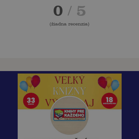
0
/ 5
(
žiadna recenzia
)