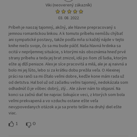
Viki (neoverený zákazník)
03. 08. 2022
Príbeh je naozaj tajomný, akčný, ale hlavne prepracovaný s
jemnou romantickou linkou. A k tomuto príbehu nemôžu chýbať
ani sympatické postavy, takže podľa mňa si každý nájde v tejto
knihe niečo svoje, čo sa mu bude páčiť. Naša hlavná hrdinka sa
ocitá v nepríjemnej situácie, s ktorými nás oboznámia hneď prvé
strany príbehu a teda jej brat zmizol, idú po ňom zlí ľudia, ktorým
ešte aj dlží peniaze. Alex je síce pracovitá a milá, ale je aj naivná a
bolo mi jej ľúto, lebo si za krátku dobu prežila veľa. O Alexinej
práci na ranči sa mi čítalo veľmi dobre, keďže kone mám rada už
od detstva. Hal bol už od začiatku veľmi tajomný, nedokázala som
odhadnúť či je vôbec dobrý, zlý... Ale záver nám to objasní. Na
konci sa začnú diať tie najviac šokujúce veci, z ktorých som bola
veľmi prekvapená a vo vzduchu ostane ešte veľa
nevypovedanych otázok a ja sa preto teším na druhý diel ešte
viac.
1
0