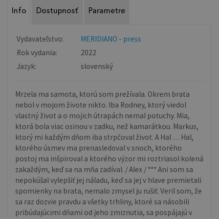
Info
Dostupnosť
Parametre
Vydavateľstvo:
MERIDIANO - press
Rok vydania:
2022
Jazyk:
slovenský
Mrzela ma samota, ktorú som prežívala. Okrem brata
nebol v mojom živote nikto. Iba Rodney, ktorý viedol
vlastný život a o mojich útrapách nemal potuchy. Mia,
ktorá bola viac osinou v zadku, než kamarátkou. Markus,
ktorý mi každým dňom iba strpčoval život. A Hal … Hal,
ktorého úsmev ma prenasledoval v snoch, ktorého
postoj ma inšpiroval a ktorého výzor mi roztriasol kolená
zakaždým, keď sa na mňa zadíval. / Alex / *** Ani som sa
nepokúšal vylepšiť jej náladu, keď sa jej v hlave premietali
spomienky na brata, nemalo zmysel ju rušiť. Veril som, že
sa raz dozvie pravdu a všetky trhliny, ktoré sa násobili
pribúdajúcimi dňami od jeho zmiznutia, sa pospájajú v