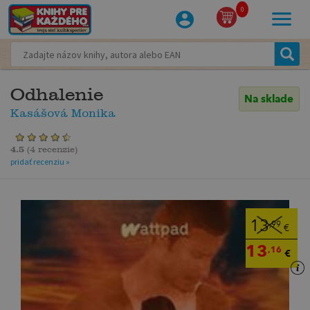
0
Odhalenie
Na sklade
Kasášová Monika
4.5
(
4 recenzie
)
pridať recenziu »
13
,99
€
13
,16
€