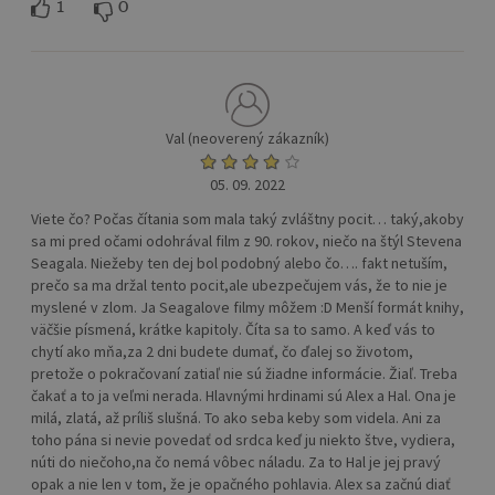
1
0
Val (neoverený zákazník)
05. 09. 2022
Viete čo? Počas čítania som mala taký zvláštny pocit… taký,akoby
sa mi pred očami odohrával film z 90. rokov, niečo na štýl Stevena
Seagala. Niežeby ten dej bol podobný alebo čo…. fakt netuším,
prečo sa ma držal tento pocit,ale ubezpečujem vás, že to nie je
myslené v zlom. Ja Seagalove filmy môžem :D Menší formát knihy,
väčšie písmená, krátke kapitoly. Číta sa to samo. A keď vás to
chytí ako mňa,za 2 dni budete dumať, čo ďalej so životom,
pretože o pokračovaní zatiaľ nie sú žiadne informácie. Žiaľ. Treba
čakať a to ja veľmi nerada. Hlavnými hrdinami sú Alex a Hal. Ona je
milá, zlatá, až príliš slušná. To ako seba keby som videla. Ani za
toho pána si nevie povedať od srdca keď ju niekto štve, vydiera,
núti do niečoho,na čo nemá vôbec náladu. Za to Hal je jej pravý
opak a nie len v tom, že je opačného pohlavia. Alex sa začnú diať