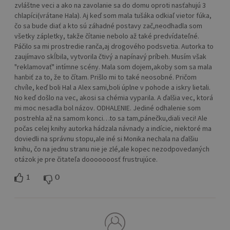
zvláštne veci a ako na zavolanie sa do domu oproti nasťahujú 3
chlapíci(vrátane Hala). Aj keď som mala tušáka odkiaľ vietor fúka,
čo sa bude diať a kto sú záhadné postavy zač,neodhadla som
všetky zápletky, takže čítanie nebolo až také predvídateľné.
Páčilo sa mi prostredie ranča,aj drogového podsvetia. Autorka to
zaujímavo skĺbila, vytvorila čtivý a napínavý príbeh. Musím však
"reklamovať" intímne scény. Mala som dojem,akoby som sa mala
hanbiť za to, že to čítam. Prišlo mi to také neosobné. Pričom
chvíle, keď boli Hal a Alex sami,boli úplne v pohode a iskry lietali.
No keď došlo na vec, akosi sa chémia vyparila. A ďalšia vec, ktorá
mi moc nesadla bol názov. ODHALENIE. Jediné odhalenie som
postrehla až na samom konci…to sa tam,pánečku,diali veci! Ale
počas celej knihy autorka hádzala návnady a indície, niektoré ma
doviedli na správnu stopu,ale iné si Monika nechala na ďalšiu
knihu, čo na jednu stranu nie je zlé,ale kopec nezodpovedaných
otázok je pre čitateľa dooooooosť frustrujúce.
1
0