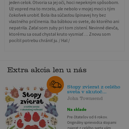
jeden celok. Otvoria sa jej oči, hoci nepekným spôsobom.
Už vopred ma to mrzelo, ale nebolo v mojej moci s tým
čokoľvek urobiť. Bola iba súčasťou špinavej hry bez
vlastného pričinenia. Iba bábkou vo svete, do ktorého ani
nepatrila. Zaťal som zuby pri tom zistení. Nevinné dievča,
ktorému sa osud chystal kruto vysmiať … Znovu som
pocítil potrebu chrániť ju. / Hal /
Extra akcia len u nás
Stopy zvierat z celého
sveta v skutoč...
John Townsend
Na sklade
Pre čitateľov od 6 rokov.
Originálny sprievodca stopami
zvierat z celého sveta vám