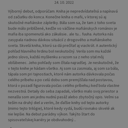
24. 10. 2022
Výborný debut, odporúčam. Kniha je nepredvídateľná a napínavá
od začiatku do konca. Konečne kniha o mafii, v ktorej sú aj
skutočné mafiánske zápletky. Bála som sa, že tam z toho sveta
bude málo priblížené, keďže vo väčšine mafiánskych románov je
mafia iba spomenutá ako zákulisie.. ale tu... fuuha. Autorka nás
zasypala riadnou dávkou situácií z drogového a mafiánskeho
sveta. Skvelá kniha, ktorú sa dá prečítať aj viackrát. A autentický
pohľad hlavného hrdinu bol neskutočný. Verila som mu každé
jedno slovo, každú myšlienku a razom sa z neho stal môj
obľúbenec. Jeho pohľady som čítala najradšej. Je neskutočné, že
v tejto knihe je hádam všetko. Aj som sa zasmiala, aj som sa bála,
tápala som pri tajnostiach, ktoré nám autorka dávkovala počas
celého príbehu a po celú dobu som premýšľala nad postavou,
ktorá v pozadí figurovala počas celého príbehu,i keď bola vlastne
nezvestná. Detaily do seba zapadali, všetko malo svoj priestor a
nenašla som ani jednu nudnú pasáž alebo zbytočný opis. Veľmi sa
teším na druhý diel a verím, že ďaľšie knihy od tejto autorky
(mimo tejto trilógie), ktoré kedy vydá, budú rovnako skvelé ak
nie lepšie. Na debut parádny výkon. Takýto štart do
spisovateľskej kariéry je obdivuhodný...