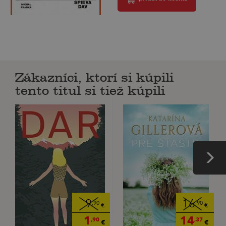
Zákazníci, ktorí si kúpili
tento titul si tiež kúpili
9
16
,90
,90
€
€
1
14
,90
,37
€
€