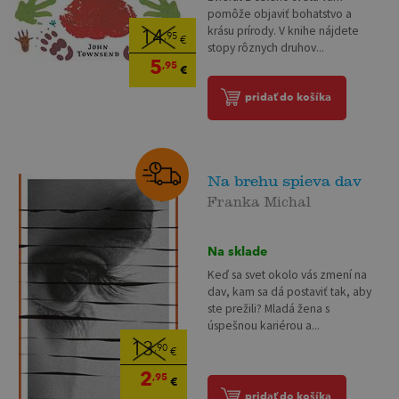
pomôže objaviť bohatstvo a
krásu prírody. V knihe nájdete
14
,95
€
stopy rôznych druhov...
5
,95
€
pridať do košíka
Na brehu spieva dav
Franka Michal
Na sklade
Keď sa svet okolo vás zmení na
dav, kam sa dá postaviť tak, aby
ste prežili? Mladá žena s
úspešnou kariérou a...
13
,90
€
2
,95
€
pridať do košíka