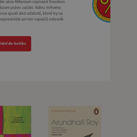
ále série Millenium napísané Davidom
ntzom práve začalo. Nález mŕtveho
a spustí sled udalostí, ktoré by na
nepredvídal ani ten najväčší milovník
ridať do košíka