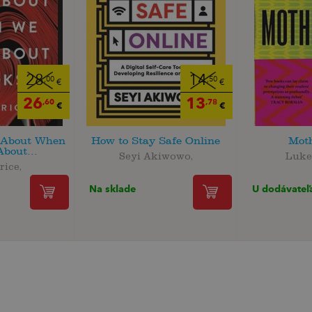
28
14
,00
,50
€
€
26
13
,60
,78
€
€
 About When
How to Stay Safe Online
Mot
bout...
Seyi Akiwowo,
Luke
rice,
Na sklade
U dodávateľ