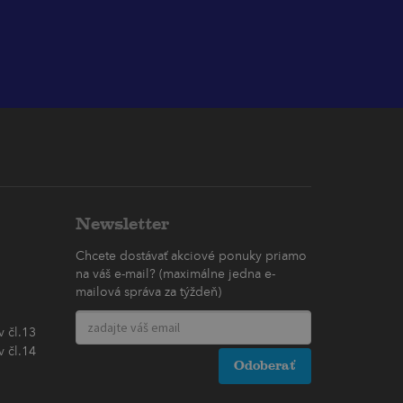
Newsletter
Chcete dostávať akciové ponuky priamo
na váš e-mail? (maximálne jedna e-
mailová správa za týždeň)
 čl.13
 čl.14
Odoberať