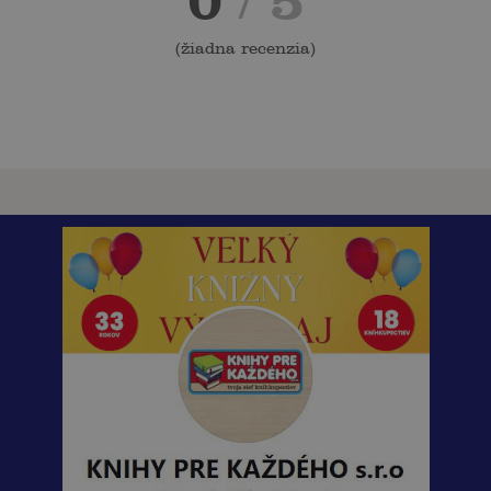
0
/ 5
(
žiadna recenzia
)