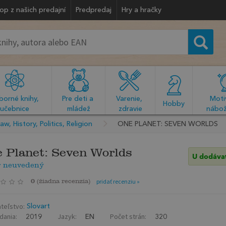
op z našich predajní
Predpredaj
Hry a hračky
orné knihy, 
Pre deti a 
Varenie, 
Motiv
  Hobby  
učebnice
mládež
zdravie
nábož
aw, History, Politics, Religion
ONE PLANET: SEVEN WORLDS
 Planet: Seven Worlds
U dodáva
r neuvedený
0
(
žiadna recenzia
)
pridať recenziu »
teľstvo:
Slovart
dania:
Jazyk:
Počet strán:
2019
EN
320