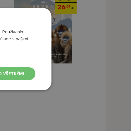
26
,07
€
. Používaním
úlade s našimi
O VŠETKÝMI