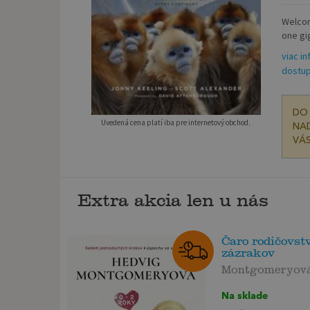
Welcom
one gi
viac in
dostup
DO 
Uvedená cena platí iba pre internetový obchod.
NAD
VÁS
Extra akcia len u nás
Čaro rodičovst
zázrakov
Montgomeryová
Na sklade