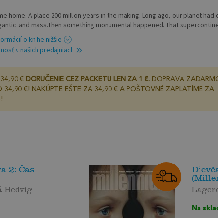
e home. A place 200 million years in the making. Long ago, our planet had 
gantic land mass.Then something monumental happened. That supercontinen
formácií o knihe nižšie
nosť v našich predajniach
34,90 €
DORUČENIE CEZ PACKETU LEN ZA 1 €.
DOPRAVA ZADARM
 34,90 €! NAKÚPTE EŠTE ZA 34,90 € A POŠTOVNÉ ZAPLATÍME ZA
!
va 2: Čas
Dievča
(Mille
 Hedvig
Lagerc
Na skla