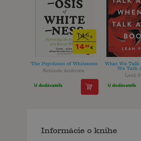
14
,95
€
14
,20
€
The Psychosis of Whiteness
What We Talk
We Talk A
Kehinde Andrews,
Leah P
U dodávateľa
U dodávateľa
Informácie o knihe