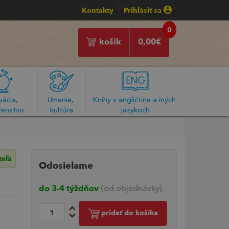
Kontakty
Prihlásiť sa
0
košík
0,00
€
ácia, 
Umenie, 
Knihy v angličtine a iných 
enstvo
kultúra
jazykoch
teľa
Odosielame
do 3-4 týždňov
(od objednávky)
pridať do košíka