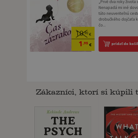
„Prvé dva roky života 
Nenapadá mi iné slovo,
túto neuveriteľnú ce
drobučkého dojčaťa k
čo...
10
,90
€
1
,95
pridať do koší
€
Zákazníci, ktorí si kúpili t