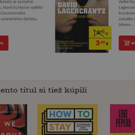
dieťaťa sú zázračné.
Veľké fin
 ktoré by lepšie vystihlo
Lagercra
stu bezmocného
bezdomovc
 uvravenému dieťaťu,
začiatku 
trilerov....
14
,90
€
3
,50
ka
p
€
ento titul si tiež kúpili