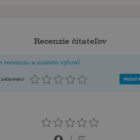
Recenzie čitateľov
e recenziu a môžete vyhrať
páčila kniha?
PRIDAŤ 