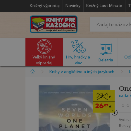
Knižný výpredaj
Novinky
Knižný Last Minute
T
Veľký knižný 
Hry, hračky a 
Odb
  Beletria  
výpredaj
viac
Knihy v angličtine a iných jazykoch
L
One
auto
27
,44
€
26
,07
€
Vydava
Rok vy