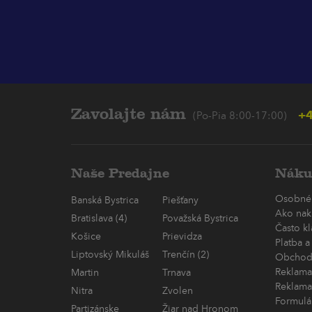
Zavolajte nám
+4
(Po-Pia 8:00-17:00)
Naše Predajne
Náku
Osobné
Banská Bystrica
Piešťany
Ako nak
Bratislava (4)
Považská Bystrica
Často k
Košice
Prievidza
Platba a
Liptovský Mikuláš
Trenčín (2)
Obchod
Reklama
Martin
Trnava
Reklama
Nitra
Zvolen
Formulá
Partizánske
Žiar nad Hronom