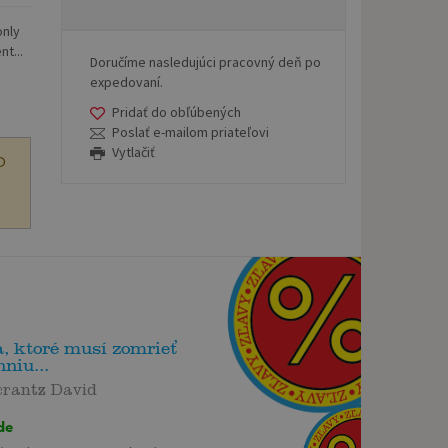
only
t...
Doručíme nasledujúci pracovný deň po
expedovaní.
Pridať do obľúbených
Poslať e-mailom priateľovi
Vytlačiť
O
, ktoré musí zomrieť
nniu...
rantz David
de