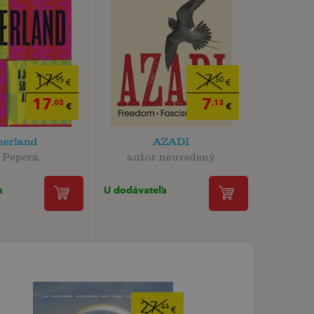
17
7
,95
,50
€
€
17
7
,05
,13
€
€
herland
AZADI
 Pepera,
autor neuvedený
a
U dodávateľa
27
,44
€