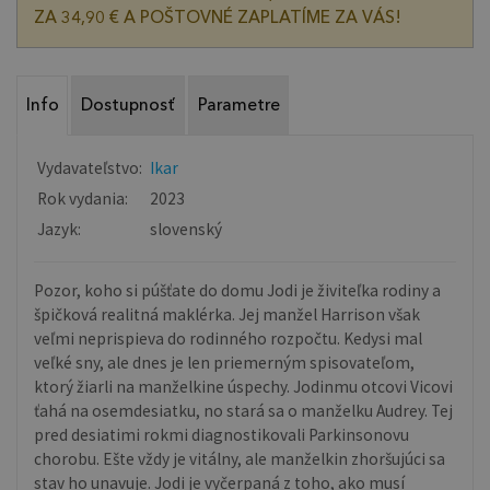
ZA 34,90 € A POŠTOVNÉ ZAPLATÍME ZA VÁS!
Info
Dostupnosť
Parametre
Vydavateľstvo:
Ikar
Rok vydania:
2023
Jazyk:
slovenský
Pozor, koho si púšťate do domu Jodi je živiteľka rodiny a
špičková realitná maklérka. Jej manžel Harrison však
veľmi neprispieva do rodinného rozpočtu. Kedysi mal
veľké sny, ale dnes je len priemerným spisovateľom,
ktorý žiarli na manželkine úspechy. Jodinmu otcovi Vicovi
ťahá na osemdesiatku, no stará sa o manželku Audrey. Tej
pred desiatimi rokmi diagnostikovali Parkinsonovu
chorobu. Ešte vždy je vitálny, ale manželkin zhoršujúci sa
stav ho unavuje. Jodi je vyčerpaná z toho, ako musí