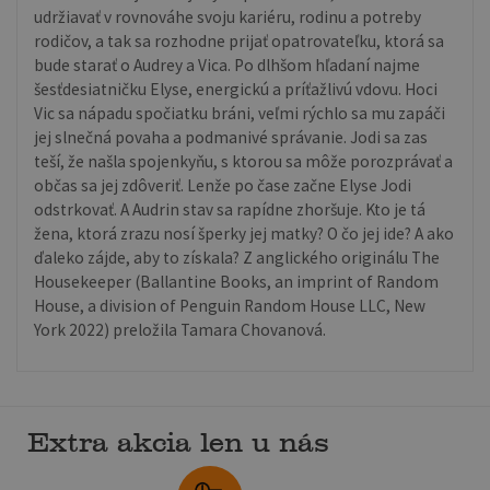
udržiavať v rovnováhe svoju kariéru, rodinu a potreby
rodičov, a tak sa rozhodne prijať opatrovateľku, ktorá sa
bude starať o Audrey a Vica. Po dlhšom hľadaní najme
šesťdesiatničku Elyse, energickú a príťažlivú vdovu. Hoci
Vic sa nápadu spočiatku bráni, veľmi rýchlo sa mu zapáči
jej slnečná povaha a podmanivé správanie. Jodi sa zas
teší, že našla spojenkyňu, s ktorou sa môže porozprávať a
občas sa jej zdôveriť. Lenže po čase začne Elyse Jodi
odstrkovať. A Audrin stav sa rapídne zhoršuje. Kto je tá
žena, ktorá zrazu nosí šperky jej matky? O čo jej ide? A ako
ďaleko zájde, aby to získala? Z anglického originálu The
Housekeeper (Ballantine Books, an imprint of Random
House, a division of Penguin Random House LLC, New
York 2022) preložila Tamara Chovanová.
Extra akcia len u nás