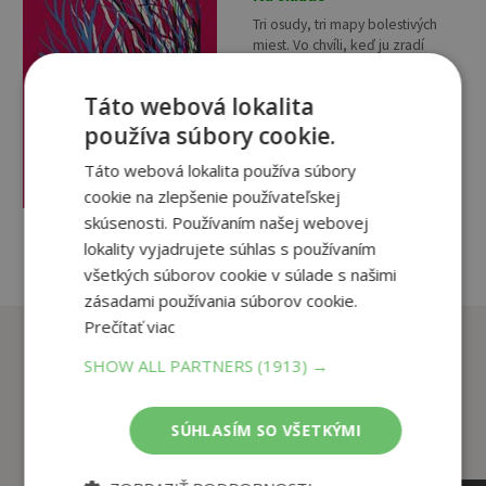
Tri osudy, tri mapy bolestivých
miest. Vo chvíli, keď ju zradí
zdravie, prehodnotí Naďa svoj
vzťah k sebe, k okoliu, a
Táto webová lokalita
napokon aj svoje morálne...
14
,90
€
používa súbory cookie.
1
,95
€
Táto webová lokalita používa súbory
pridať do košíka
cookie na zlepšenie používateľskej
skúsenosti. Používaním našej webovej
lokality vyjadrujete súhlas s používaním
všetkých súborov cookie v súlade s našimi
zásadami používania súborov cookie.
Prečítať viac
Zákazníci, ktorí si kúpili
tento titul si tiež kúpili
SHOW ALL PARTNERS
(1913) →
SÚHLASÍM SO VŠETKÝMI