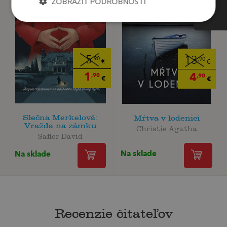
ZOBRAZIŤ PODROBNOSTI
5
13
,90
,90
€
€
1
4
,90
,90
€
€
Slečna Merkelová:
Mŕtva v lodenici
Vražda na zámku
Christie Agatha
Safier David
Na sklade
Na sklade
Recenzie čitateľov