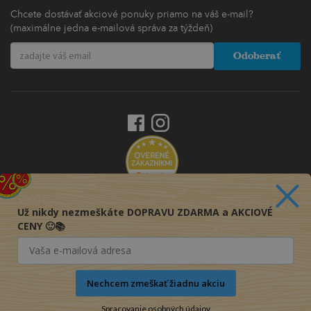
Chcete dostávať akciové ponuky priamo na váš e-mail?
(maximálne jedna e-mailová správa za týždeň)
Odoberať
Už nikdy nezmeškáte DOPRAVU ZDARMA a AKCIOVÉ
CENY 🙂📚
Nechcem zmeškať žiadnu akciu
Spracovanie osobných údajov