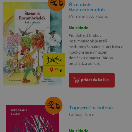
Škriatok
Rozumbriadok
Primusová Hana
Na sklade
Pre deti od 6 rokov.
Rozumbriadok je malý
nezbedný škriatok, ktorý býva v
hlbokom lese v malom
domčeku z machu. Rád sa
16
,90
€
prechádza po lese,...
9
,95
€
pridať do košíka
Topografia bolesti
Lesay Ivan
Na sklade