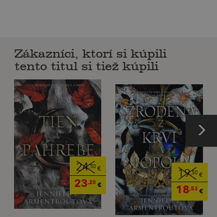
Zákazníci, ktorí si kúpili
tento titul si tiež kúpili
24
,50
€
19
,50
€
23
,28
€
18
,53
€