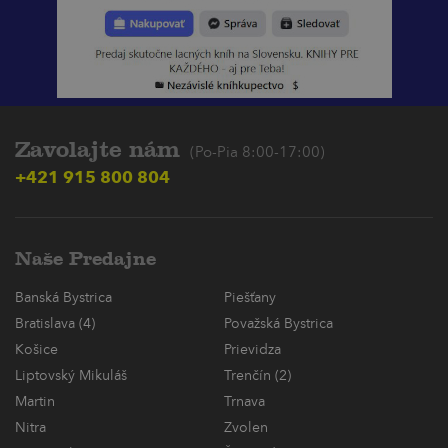
Zavolajte nám
(Po-Pia 8:00-17:00)
+421 915 800 804
Naše Predajne
Banská Bystrica
Piešťany
Bratislava (4)
Považská Bystrica
Košice
Prievidza
Liptovský Mikuláš
Trenčín (2)
Martin
Trnava
Nitra
Zvolen