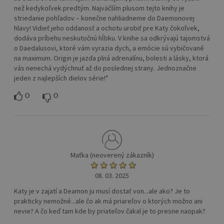
než kedykoľvek predtým. Najväčším plusom tejto knihy je
striedanie pohľadov – konečne nahliadneme do Daemonovej
hlavy! Vidieť jeho oddanosť a ochotu urobiť pre Katy čokoľvek,
dodáva príbehu neskutočnú hĺbku. V knihe sa odkrývajú tajomstvá
o Daedalusovi, ktoré vám vyrazia dych, a emócie sú vybičované
na maximum. Origin je jazda plná adrenalínu, bolesti a lásky, ktorá
vás nenechá vydýchnuť až do poslednej strany. Jednoznačne
jeden z najlepších dielov série!"
0
0
Maťka (neoverený zákazník)
08. 03. 2025
Katy je v zajatí a Deamon ju musí dostať von...ale ako? Je to
prakticky nemožné...ale čo ak má priareľov o ktorých možno ani
nevie? A čo keď tam kde by priateľov čakal je to presne naopak?