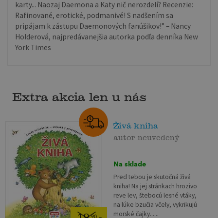
karty... Naozaj Daemona a Katy nič nerozdelí? Recenzie:
Rafinované, erotické, podmanivé! S nadšením sa
pripájam k zástupu Daemonových fanúšikov!” – Nancy
Holderová, najpredávanejšia autorka podľa denníka New
York Times
Extra akcia len u nás
Živá kniha
autor neuvedený
Na sklade
Pred tebou je skutočná živá
kniha! Na jej stránkach hrozivo
reve lev, štebocú lesné vtáky,
na lúke bzučia včely, vykrikujú
morské čajky......
,90