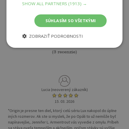
SHOW ALL PARTNERS
(1913) →
SÚHLASÍM SO VŠETKÝMI
5
/ 5
ZOBRAZIŤ PODROBNOSTI
(
3 recenzie
)
Lucia (neoverený zákazník)
15. 03. 2026
"Origin je presne ten diel, ktorý celú sériu Lux nakopol do úplne
iných rozmerov. Ak ste si mysleli, že po Opáli to už nemôže byť
napínavejšie, Jennifer L. Armentrout vás vyvedie z omylu. Príbeh
sa stáva oveľa temnejším a akčnejším, pričom stávky sú vyššie