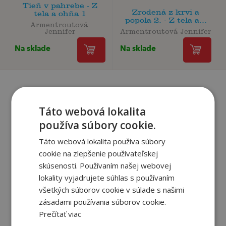
Tieň v pahrebe - Z
Zrodená z krvi a
tela a ohňa 1
popola 2. - Z tela a...
Armentroutová 
Jennifer
Armentroutová Jennifer
Na sklade
Na sklade
Recenzie čitateľov
Táto webová lokalita
používa súbory cookie.
Táto webová lokalita používa súbory
Napíšte recenziu a môžete vyhrať
cookie na zlepšenie používateľskej
Ako sa vám páčila kniha?
skúsenosti. Používaním našej webovej
lokality vyjadrujete súhlas s používaním
všetkých súborov cookie v súlade s našimi
zásadami používania súborov cookie.
PRIDAŤ RECENZIU
Prečítať viac