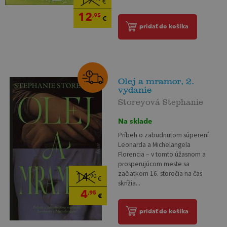
19
€
12
,95
€
pridať do košíka
Olej a mramor, 2.
vydanie
Storeyová Stephanie
Na sklade
Príbeh o zabudnutom súperení
Leonarda a Michelangela
Florencia – v tomto úžasnom a
prosperujúcom meste sa
začiatkom 16. storočia na čas
14
,90
€
skrížia...
4
,95
€
pridať do košíka