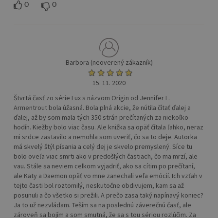
0
0
Barbora (neoverený zákazník)
15. 11. 2020
Štvrtá časť zo série Lux s názvom Origin od Jennifer L.
Armentrout bola úžasná. Bola plná akcie, že nútila čítať ďalej a
ďalej, až by som mala tých 350 strán prečítaných za niekoľko
hodín. Kiežby bolo viac času. Ale knižka sa opäť čítala ľahko, neraz
mi srdce zastavilo a nemohla som uveriť, čo sa to deje. Autorka
má skvelý štýl písania a celý dej je skvelo premyslený. Síce tu
bolo oveľa viac smrti ako v predošlých častiach, čo ma mrzí, ale
vau. Stále sa neviem celkom vyjadriť, ako sa cítim po prečítaní,
ale Katy a Daemon opäť vo mne zanechali veľa emócií. Ich vzťah v
tejto časti bol roztomilý, neskutočne obdivujem, kam sa až
posunuli a čo všetko si prežili. A prečo zasa taký napínavý koniec?
Ja to už nezvládam. Teším sa na poslednú záverečnú časť, ale
zároveň sa bojím a som smutná, že sa s tou sériou rozlúčim. Za