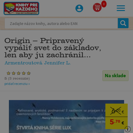
0
Origin – Pripravený
vypáliť svet do základov,
len aby ju zachránil...
Armentroutová Jennifer L.
Na sklade
5
(
3 recenzie
)
pridať recenziu »
6
,00
€
5
,70
€